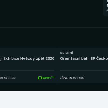
Moderní pětiboj
Triatlon
6
Motorsport
Veslování
Olympijské hry
Vodní slalom
Parasport
Volejbal
Plavání
Ostatní
OSTATNÍ
j: Exhibice Hvězdy zpět 2026
Orientační běh: SP Česko
Plážový volejbal
16:55
-
19:30
Zítra
,
10:50
-
15:00