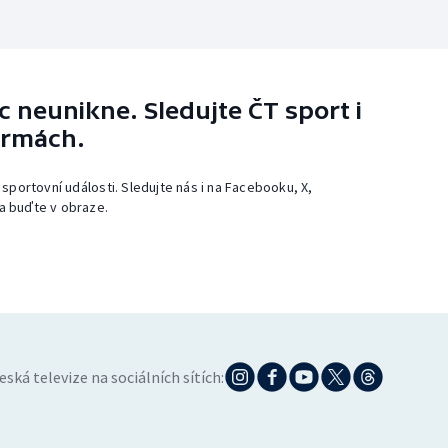
 neunikne. Sledujte ČT sport i
ormách.
 sportovní události. Sledujte nás i na Facebooku, X,
a buďte v obraze.
eská televize na sociálních sítích: