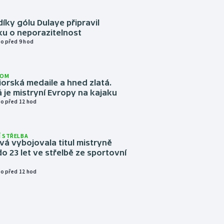
díky gólu Dulaye připravil
ku o neporazitelnost
o před 9 hod
LOM
niorská medaile a hned zlatá.
 je mistryní Evropy na kajaku
o před 12 hod
 STŘELBA
vá vybojovala titul mistryně
o 23 let ve střelbě ze sportovní
o před 12 hod