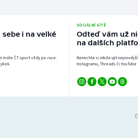
SOCIÁLNÍ SÍTĚ
 sebe i na velké
Odteď vám už nic
na dalších platf
izi máte ČT sport vždy po ruce.
Nenechte si nikde ujít nejnovější
ykoli.
Instagramu, Threads či YouTube 
Č