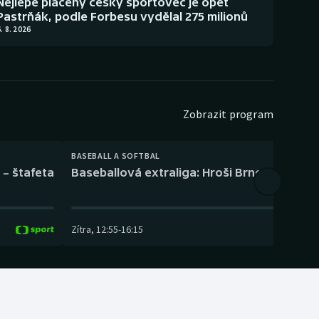
Nejlépe placený český sportovec je opět
Pastrňák, podle Forbesu vydělal 275 milionů
. 8. 2026
Zobrazit program
BASEBALL A SOFTBAL
 – štafeta
Baseballová extraliga: Hroši Brno – Eagles
Zítra
,
12:55
-
16:15