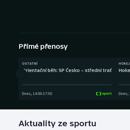
Curling
Dostihy
Florbal
Futsal
Přímé přenosy
Golf
OSTATNÍ
HOKEJ
Orientační běh: SP Česko – střední trať
Hoke
Gymnastika
Dnes
,
14:00
-
17:50
Dnes
,
Aktuality ze sportu