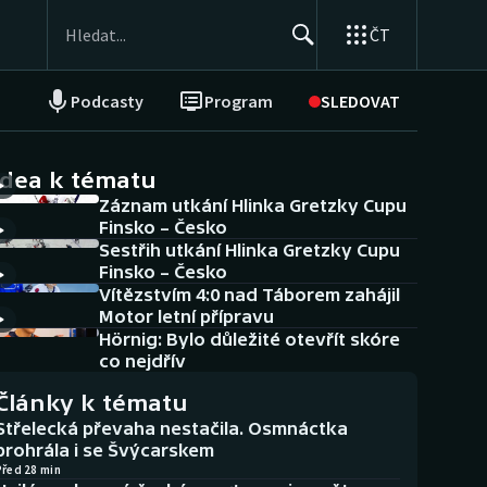
ČT
Podcasty
Program
SLEDOVAT
NEPŘEHLÉDNĚTE
Soutěže
idea k tématu
Záznam utkání Hlinka Gretzky Cupu
Historické návraty
Finsko – Česko
Sestřih utkání Hlinka Gretzky Cupu
Aplikace ČT sport
Finsko – Česko
Vítězstvím 4:0 nad Táborem zahájil
AZ kvíz
Motor letní přípravu
Hörnig: Bylo důležité otevřít skóre
co nejdřív
Články k tématu
Střelecká převaha nestačila. Osmnáctka
prohrála i se Švýcarskem
Před 28 min