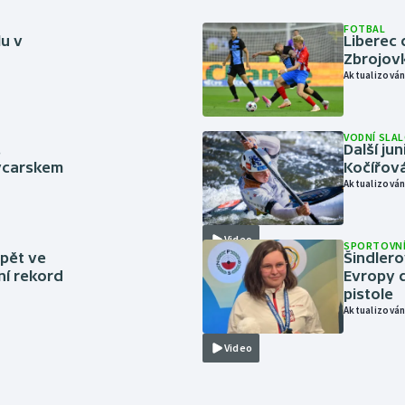
FOTBAL
lu v
Liberec 
Zbrojov
Aktualizován
VODNÍ SLA
.
Další ju
ýcarskem
Kočířová
Aktualizován
Video
SPORTOVNÍ
zpět ve
Šindlero
ní rekord
Evropy d
pistole
Aktualizován
Video