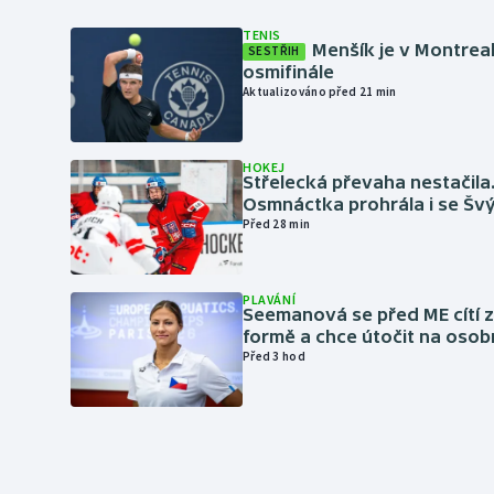
TENIS
Menšík je v Montrea
SESTŘIH
osmifinále
Aktualizováno před 21 min
HOKEJ
Střelecká převaha nestačila
Osmnáctka prohrála i se Šv
Před 28 min
PLAVÁNÍ
Seemanová se před ME cítí 
formě a chce útočit na osob
Před 3 hod