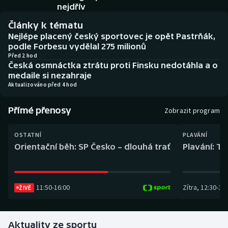
Baseball a softbal
Soutěže
nejdřív
Články k tématu
Basketbal
Historické návraty
Nejlépe placený český sportovec je opět Pastrňák,
podle Forbesu vydělal 275 milionů
Biatlon
Aplikace ČT sport
Před 2 hod
Česká osmnáctka ztrátu proti Finsku nedotáhla a o
medaile si nezahraje
Boby a skeleton
AZ kvíz
Aktualizováno před 4 hod
Box
Přímé přenosy
Zobrazit program
Curling
OSTATNÍ
PLAVÁNÍ
Orientační běh: SP Česko – dlouhá trať
Plavání: TK
Dostihy
Florbal
11:50
-
16:00
Zítra
,
12:30
-
13:
ŽIVĚ
Futsal
Aktuality ze sportu
Golf