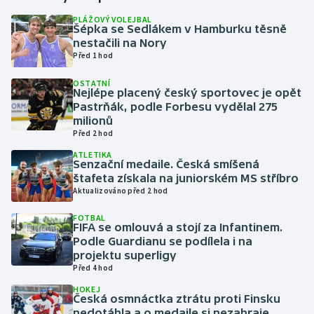
PLÁŽOVÝ VOLEJBAL
Šépka se Sedlákem v Hamburku těsně
Gymnastika
nestačili na Nory
Před 1 hod
Házená
OSTATNÍ
Nejlépe placený český sportovec je opět
Jezdectví
Pastrňák, podle Forbesu vydělal 275
milionů
Judo
Před 2 hod
ATLETIKA
Senzační medaile. Česká smíšená
Krasobruslení
štafeta získala na juniorském MS stříbro
Aktualizováno před 2 hod
Lezení
FOTBAL
FIFA se omlouvá a stojí za Infantinem.
Lyže a snowboard
Podle Guardianu se podílela i na
projektu superligy
Moderní pětiboj
Před 4 hod
HOKEJ
Česká osmnáctka ztrátu proti Finsku
Motorsport
nedotáhla a o medaile si nezahraje