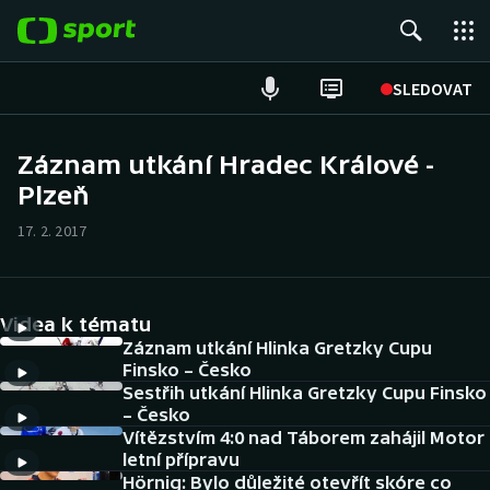
POPULÁRNÍ
SLEDOVAT
Fotbal
Záznam utkání Hradec Králové -
Plzeň
Hokej
17. 2. 2017
Tenis
Atletika
Videa k tématu
Cyklistika
Záznam utkání Hlinka Gretzky Cupu
Finsko – Česko
Sestřih utkání Hlinka Gretzky Cupu Finsko
DALŠÍ SPORTY
– Česko
Vítězstvím 4:0 nad Táborem zahájil Motor
Americký fotbal
NEPŘEHLÉDNĚTE
letní přípravu
Hörnig: Bylo důležité otevřít skóre co