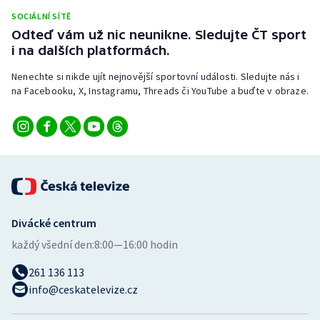
Stolní tenis
SOCIÁLNÍ SÍTĚ
Odteď vám už nic neunikne. Sledujte ČT sport
Triatlon
i na dalších platformách.
Nenechte si nikde ujít nejnovější sportovní události. Sledujte nás i
Veslování
na Facebooku, X, Instagramu, Threads či YouTube a buďte v obraze.
Vodní slalom
Volejbal
Ostatní
Divácké centrum
každý všední den:
8:00—16:00 hodin
261 136 113
info@ceskatelevize.cz