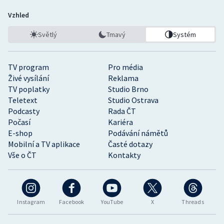
Vzhled
Světlý
Tmavý
Systém
TV program
Pro média
Živé vysílání
Reklama
TV poplatky
Studio Brno
Teletext
Studio Ostrava
Podcasty
Rada ČT
Počasí
Kariéra
E-shop
Podávání námětů
Mobilní a TV aplikace
Časté dotazy
Vše o ČT
Kontakty
Instagram
Facebook
YouTube
X
Threads