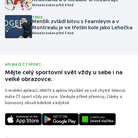
Aktualizováno před 4 hod
Olympijské hry
TENIS
Menšík zvládl bitvu s Fearnleym a v
Parasport
Montrealu je ve třetím kole jako Lehečka
Aktualizováno před 5 hod
Plavání
Plážový volejbal
APLIKACE ČT SPORT
Ragby
Mějte celý sportovní svět vždy u sebe i na
velké obrazovce.
Rychlobruslení
S mobilní aplikací, HbbTV a apkou iVysílání ve své chytré televizi
máte ČT sport vždy po ruce. Sledujte přímé přenosy, články a
Rychlostní kanoistika
bonusový obsah kdekoli a kdykoli.
Short track
Sportovní střelba