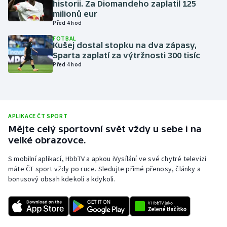
historii. Za Diomandeho zaplatil 125
milionů eur
Olympijské hry
Před 4 hod
Parasport
FOTBAL
Kušej dostal stopku na dva zápasy,
Sparta zaplatí za výtržnosti 300 tisíc
Plavání
Před 4 hod
Plážový volejbal
Ragby
APLIKACE ČT SPORT
Mějte celý sportovní svět vždy u sebe i na
Rychlobruslení
velké obrazovce.
S mobilní aplikací, HbbTV a apkou iVysílání ve své chytré televizi
Rychlostní kanoistika
máte ČT sport vždy po ruce. Sledujte přímé přenosy, články a
bonusový obsah kdekoli a kdykoli.
Short track
Sportovní střelba