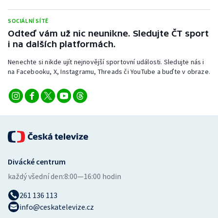
Stolní tenis
SOCIÁLNÍ SÍTĚ
Triatlon
Odteď vám už nic neunikne. Sledujte ČT sport
i na dalších platformách.
Veslování
Nenechte si nikde ujít nejnovější sportovní události. Sledujte nás i
na Facebooku, X, Instagramu, Threads či YouTube a buďte v obraze.
Vodní slalom
Volejbal
Ostatní
Divácké centrum
každý všední den:
8:00—16:00 hodin
261 136 113
info@ceskatelevize.cz