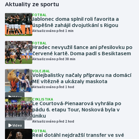
Aktuality ze sportu
Gymnastika
FOTBAL
Jablonec doma splnil roli favorita a
úspěšně zahájil dvojutkání s Rigou
Házená
Aktualizováno před 1 min
FOTBAL
Jezdectví
Hradec nevyužil šance ani přesilovku po
červené kartě. Doma padl s Besiktasem
Judo
Aktualizováno před 38 min
VOLEJBAL
Krasobruslení
Volejbalistky načaly přípravu na domácí
ME vítězně a ukázaly maskota
Aktualizováno před 1 hod
Lezení
Video
CYKLISTIKA
Lyže a snowboard
Le Courtová-Pienaarová vyhrála po
pádu 6. etapu Tour, Nosková byla v
úniku
Moderní pětiboj
Aktualizováno před 2 hod
Video
FOTBAL
Motorsport
Real dotáhl nejdražší transfer ve své