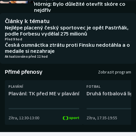
Baseball a softbal
Soutěže
Hörnig: Bylo důležité otevřít skóre co
nejdřív
Basketbal
Historické návraty
Články k tématu
Nejlépe placený český sportovec je opět Pastrňák,
Biatlon
Aplikace ČT sport
podle Forbesu vydělal 275 milionů
Před 9 hod
Česká osmnáctka ztrátu proti Finsku nedotáhla a o
Boby a skeleton
AZ kvíz
medaile si nezahraje
Aktualizováno před 12 hod
Box
Přímé přenosy
Zobrazit program
Curling
PLAVÁNÍ
FOTBAL
Dostihy
Plavání: TK před ME v plavání
Druhá fotbalová liga
Florbal
Zítra
,
12:30
-
13:00
Zítra
,
17:35
-
19:55
Futsal
Golf