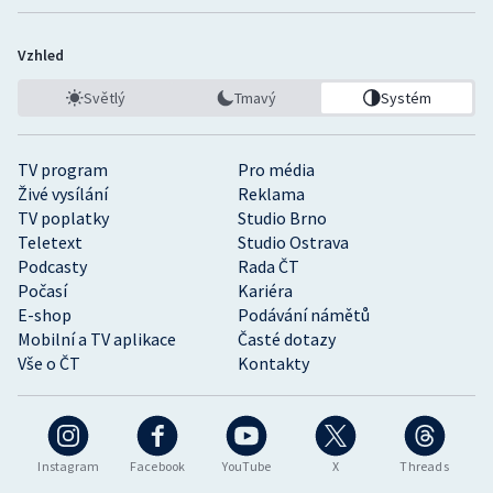
Vzhled
Světlý
Tmavý
Systém
TV program
Pro média
Živé vysílání
Reklama
TV poplatky
Studio Brno
Teletext
Studio Ostrava
Podcasty
Rada ČT
Počasí
Kariéra
E-shop
Podávání námětů
Mobilní a TV aplikace
Časté dotazy
Vše o ČT
Kontakty
Instagram
Facebook
YouTube
X
Threads