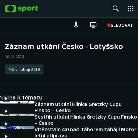
POPULÁRNÍ
SLEDOVAT
Fotbal
Záznam utkání Česko - Lotyšsko
Hokej
16. 5. 2019
Tenis
MS v hokeji 2019
Atletika
Videa k tématu
Cyklistika
Záznam utkání Hlinka Gretzky Cupu
Finsko – Česko
DALŠÍ SPORTY
Sestřih utkání Hlinka Gretzky Cupu Finsko
– Česko
Americký fotbal
NEPŘEHLÉDNĚTE
Vítězstvím 4:0 nad Táborem zahájil Motor
letní přípravu