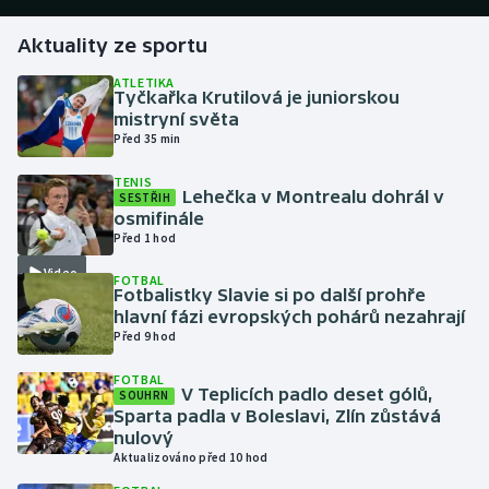
Aktuality ze sportu
Gymnastika
ATLETIKA
Tyčkařka Krutilová je juniorskou
Házená
mistryní světa
Před 35 min
Jezdectví
TENIS
Lehečka v Montrealu dohrál v
SESTŘIH
Judo
osmifinále
Před 1 hod
Krasobruslení
Video
FOTBAL
Fotbalistky Slavie si po další prohře
Lezení
hlavní fázi evropských pohárů nezahrají
Před 9 hod
Lyže a snowboard
FOTBAL
V Teplicích padlo deset gólů,
SOUHRN
Moderní pětiboj
Sparta padla v Boleslavi, Zlín zůstává
nulový
Aktualizováno před 10 hod
Motorsport