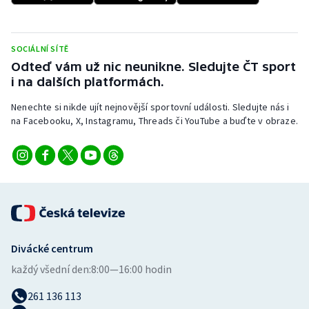
Stolní tenis
Triatlon
SOCIÁLNÍ SÍTĚ
Odteď vám už nic neunikne. Sledujte ČT sport
Veslování
i na dalších platformách.
Nenechte si nikde ujít nejnovější sportovní události. Sledujte nás i
Vodní slalom
na Facebooku, X, Instagramu, Threads či YouTube a buďte v obraze.
Volejbal
Ostatní
Divácké centrum
každý všední den:
8:00—16:00 hodin
261 136 113