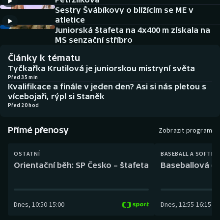
Baseball a softbal
Soutěže
Sestry Švábíkovy o blížícím se ME v
atletice
Basketbal
Historické návraty
Juniorská štafeta na 4x400 m získala na
MS senzační stříbro
Biatlon
Aplikace ČT sport
Články k tématu
Tyčkařka Krutilová je juniorskou mistryní světa
Boby a skeleton
AZ kvíz
Před 35 min
Kvalifikace a finále v jeden den? Asi si nás pletou s
vícebojaři, rýpl si Staněk
Box
Před 20 hod
Curling
Přímé přenosy
Zobrazit program
Dostihy
OSTATNÍ
BASEBALL A SOFTBA
Orientační běh: SP Česko – štafeta
Baseballová ex
Florbal
Futsal
Dnes
,
10:50
-
15:00
Dnes
,
12:55
-
16:15
Golf