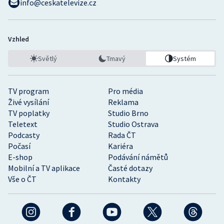
info@ceskatelevize.cz
Vzhled
Světlý
Tmavý
Systém
TV program
Pro média
Živé vysílání
Reklama
TV poplatky
Studio Brno
Teletext
Studio Ostrava
Podcasty
Rada ČT
Počasí
Kariéra
E-shop
Podávání námětů
Mobilní a TV aplikace
Časté dotazy
Vše o ČT
Kontakty