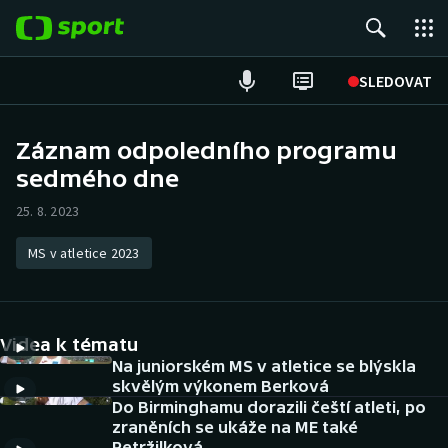
POPULÁRNÍ
SLEDOVAT
Fotbal
Záznam odpoledního programu
sedmého dne
Hokej
25. 8. 2023
Tenis
MS v atletice 2023
Atletika
Cyklistika
Videa k tématu
DALŠÍ SPORTY
Na juniorském MS v atletice se blýskla
skvělým výkonem Berková
Do Birminghamu dorazili čeští atleti, po
Americký fotbal
NEPŘEHLÉDNĚTE
zraněních se ukáže na ME také
Petržilková