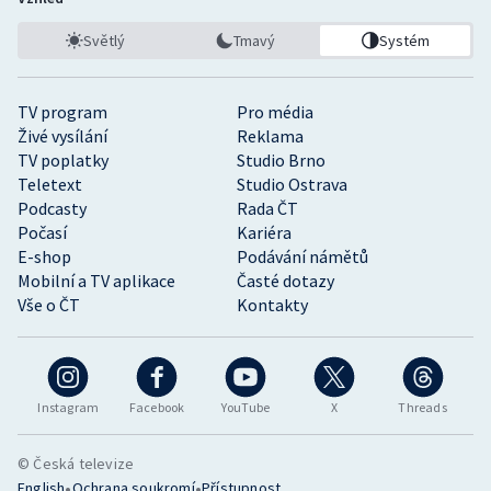
Světlý
Tmavý
Systém
TV program
Pro média
Živé vysílání
Reklama
TV poplatky
Studio Brno
Teletext
Studio Ostrava
Podcasty
Rada ČT
Počasí
Kariéra
E-shop
Podávání námětů
Mobilní a TV aplikace
Časté dotazy
Vše o ČT
Kontakty
Instagram
Facebook
YouTube
X
Threads
© Česká televize
•
•
English
Ochrana soukromí
Přístupnost