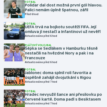
FOTBAL
Polidar dal dost možná první gól hlavou.
Palici nemám úplně špatnou, zářil
Gymnastika
Před 6 hod
Házená
FOTBAL
UEFA trvá na bojkotu soutěží FIFA. Její
omluva jí nestačí a Infantinovi už nevěří
Jezdectví
Aktualizováno před 6 hod
Judo
PLÁŽOVÝ VOLEJBAL
Šépka se Sedlákem v Hamburku těsně
nestačili na hvězdné Nory a pak i na
Krasobruslení
Francouze
Aktualizováno před 6 hod
Lezení
FOTBAL
Jablonec doma splnil roli favorita a
úspěšně zahájil dvojutkání s Rigou
Lyže a snowboard
Aktualizováno před 7 hod
Moderní pětiboj
FOTBAL
Hradec nevyužil šance ani přesilovku po
červené kartě. Doma padl s Besiktasem
Motorsport
Aktualizováno před 7 hod