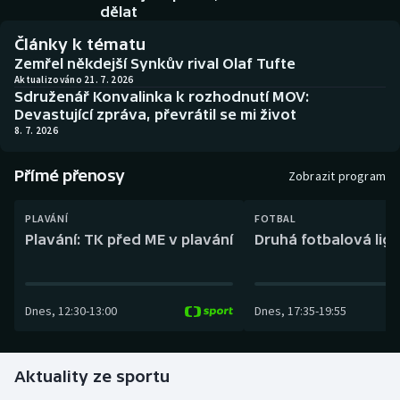
Baseball a softbal
Soutěže
dělat
Články k tématu
Basketbal
Historické návraty
Zemřel někdejší Synkův rival Olaf Tufte
Aktualizováno 21. 7. 2026
Sdruženář Konvalinka k rozhodnutí MOV:
Biatlon
Aplikace ČT sport
Devastující zpráva, převrátil se mi život
8. 7. 2026
Boby a skeleton
AZ kvíz
Přímé přenosy
Zobrazit program
Box
PLAVÁNÍ
FOTBAL
Curling
Plavání: TK před ME v plavání
Druhá fotbalová liga
Dostihy
Dnes
,
12:30
-
13:00
Dnes
,
17:35
-
19:55
Florbal
Futsal
Aktuality ze sportu
Golf