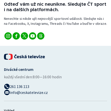
Stolní tenis
Odteď vám už nic neunikne. Sledujte ČT sport
i na dalších platformách.
Triatlon
Nenechte si nikde ujít nejnovější sportovní události. Sledujte nás i
na Facebooku, X, Instagramu, Threads či YouTube a buďte v obraze.
Veslování
Vodní slalom
Volejbal
Ostatní
Divácké centrum
každý všední den:
8:00—16:00 hodin
261 136 113
info@ceskatelevize.cz
Vzhled