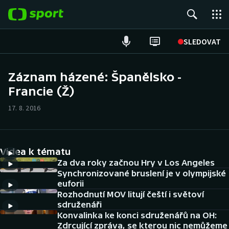
POPULÁRNÍ
SLEDOVAT
Fotbal
Záznam házené: Španělsko -
Francie (Ž)
Hokej
17. 8. 2016
Tenis
Atletika
Videa k tématu
Cyklistika
Za dva roky začnou Hry v Los Angeles
Synchronizované bruslení je v olympijské
euforii
DALŠÍ SPORTY
Rozhodnutí MOV litují čeští i světoví
sdruženáři
Americký fotbal
NEPŘEHLÉDNĚTE
Konvalinka ke konci sdruženářů na OH:
Zdrcující zpráva, se kterou nic nemůžeme