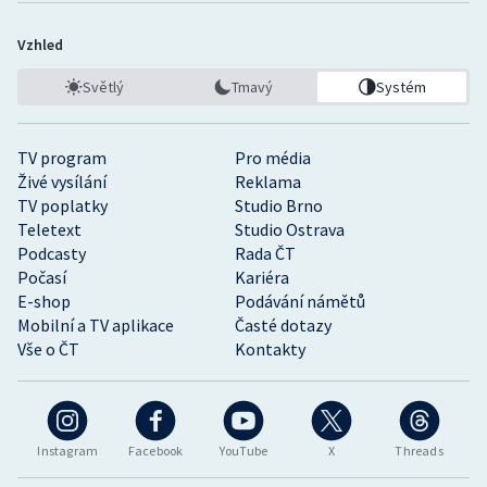
Vzhled
Světlý
Tmavý
Systém
TV program
Pro média
Živé vysílání
Reklama
TV poplatky
Studio Brno
Teletext
Studio Ostrava
Podcasty
Rada ČT
Počasí
Kariéra
E-shop
Podávání námětů
Mobilní a TV aplikace
Časté dotazy
Vše o ČT
Kontakty
Instagram
Facebook
YouTube
X
Threads