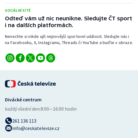
Stolní tenis
SOCIÁLNÍ SÍTĚ
Odteď vám už nic neunikne. Sledujte ČT sport
Triatlon
i na dalších platformách.
Veslování
Nenechte si nikde ujít nejnovější sportovní události. Sledujte nás i
na Facebooku, X, Instagramu, Threads či YouTube a buďte v obraze.
Vodní slalom
Volejbal
Ostatní
Divácké centrum
každý všední den:
8:00—16:00 hodin
261 136 113
info@ceskatelevize.cz