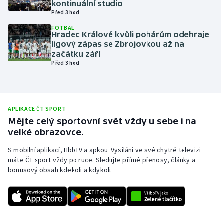
kontinuální studio
Před 3 hod
Olympijské hry
FOTBAL
Hradec Králové kvůli pohárům odehraje
Parasport
ligový zápas se Zbrojovkou až na
začátku září
Plavání
Před 3 hod
Plážový volejbal
Ragby
APLIKACE ČT SPORT
Mějte celý sportovní svět vždy u sebe i na
velké obrazovce.
Rychlobruslení
S mobilní aplikací, HbbTV a apkou iVysílání ve své chytré televizi
Rychlostní kanoistika
máte ČT sport vždy po ruce. Sledujte přímé přenosy, články a
bonusový obsah kdekoli a kdykoli.
Short track
Sportovní střelba