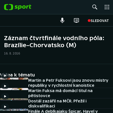
POPULÁRNÍ
SLEDOVAT
Fotbal
Záznam čtvrtfinále vodního póla:
Brazílie–Chorvatsko (M)
Hokej
16. 8. 2016
Tenis
Atletika
Videa k tématu
Cyklistika
Martin a Petr Fuksovi jsou znovu mistry
republiky v rychlostní kanoistice
Martin Fuksa má domácí titul na
DALŠÍ SPORTY
pětistovce
Dostál zazářil na MČR. Přežil i
Americký fotbal
NEPŘEHLÉDNĚTE
diskvalifikaci
Finále A deblkajaku Špicar, Havel v