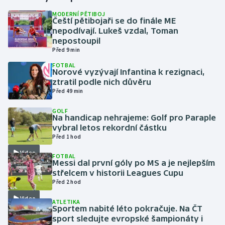
MODERNÍ PĚTIBOJ
Čeští pětibojaři se do finále ME
Gymnastika
nepodívají. Lukeš vzdal, Toman
nepostoupil
Házená
Před 9 min
FOTBAL
Jezdectví
Norové vyzývají Infantina k rezignaci,
ztratil podle nich důvěru
Před 49 min
Judo
GOLF
Na handicap nehrajeme: Golf pro Paraple
Krasobruslení
vybral letos rekordní částku
Před 1 hod
Lezení
Video
FOTBAL
Messi dal první góly po MS a je nejlepším
Lyže a snowboard
střelcem v historii Leagues Cupu
Před 2 hod
Moderní pětiboj
Video
ATLETIKA
Sportem nabité léto pokračuje. Na ČT
Motorsport
sport sledujte evropské šampionáty i