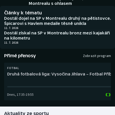
Baseball a softbal
Soutěže
Montrealu s ohlasem
Články k tématu
Basketbal
Historické návraty
Dostál dojel na SP v Montrealu druhý na pětistovce.
Špicarovi s Havlem medaile těsně unikla
Biatlon
Aplikace ČT sport
12. 7. 2026
Dostál získal na SP v Montrealu bronz mezi kajakáři
na kilometru
Boby a skeleton
AZ kvíz
11. 7. 2026
Box
Přímé přenosy
Zobrazit program
Curling
FOTBAL
Druhá fotbalová liga: Vysočina Jihlava – Fotbal Příb
Dostihy
Florbal
Dnes
,
17:35
-
19:55
Futsal
Aktuality ze sportu
Golf