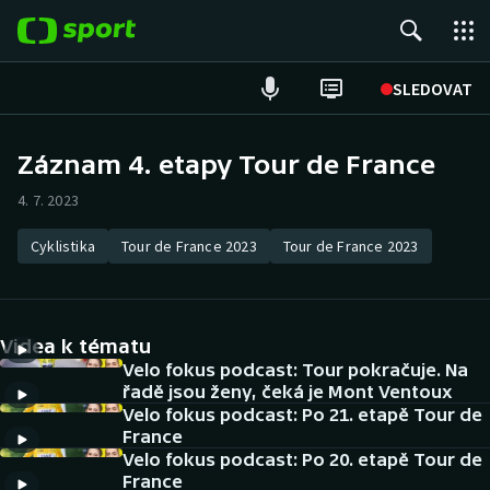
POPULÁRNÍ
SLEDOVAT
Fotbal
Záznam 4. etapy Tour de France
Hokej
4. 7. 2023
Tenis
Cyklistika
Tour de France 2023
Tour de France 2023
Atletika
Videa k tématu
Cyklistika
Velo fokus podcast: Tour pokračuje. Na
řadě jsou ženy, čeká je Mont Ventoux
DALŠÍ SPORTY
Velo fokus podcast: Po 21. etapě Tour de
France
Americký fotbal
NEPŘEHLÉDNĚTE
Velo fokus podcast: Po 20. etapě Tour de
France