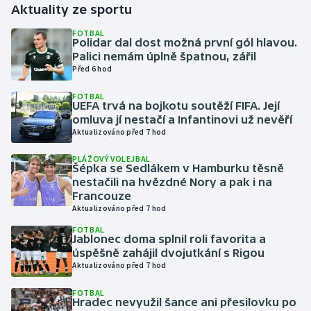
Aktuality ze sportu
Gymnastika
FOTBAL
Polidar dal dost možná první gól hlavou.
Palici nemám úplně špatnou, zářil
Házená
Před 6 hod
FOTBAL
Jezdectví
UEFA trvá na bojkotu soutěží FIFA. Její
omluva jí nestačí a Infantinovi už nevěří
Judo
Aktualizováno před 7 hod
PLÁŽOVÝ VOLEJBAL
Krasobruslení
Šépka se Sedlákem v Hamburku těsně
nestačili na hvězdné Nory a pak i na
Francouze
Lezení
Aktualizováno před 7 hod
FOTBAL
Lyže a snowboard
Jablonec doma splnil roli favorita a
úspěšně zahájil dvojutkání s Rigou
Moderní pětiboj
Aktualizováno před 7 hod
FOTBAL
Motorsport
Hradec nevyužil šance ani přesilovku po