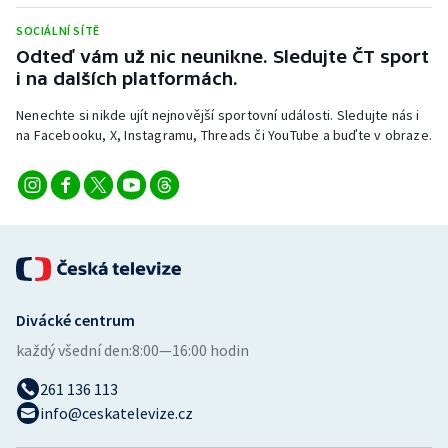
Stolní tenis
SOCIÁLNÍ SÍTĚ
Odteď vám už nic neunikne. Sledujte ČT sport
Triatlon
i na dalších platformách.
Veslování
Nenechte si nikde ujít nejnovější sportovní události. Sledujte nás i
na Facebooku, X, Instagramu, Threads či YouTube a buďte v obraze.
Vodní slalom
Volejbal
Ostatní
Divácké centrum
každý všední den:
8:00—16:00 hodin
261 136 113
info@ceskatelevize.cz