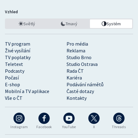
Vzhled
Světlý
Tmavý
Systém
TV program
Pro média
Živé vysílání
Reklama
TV poplatky
Studio Brno
Teletext
Studio Ostrava
Podcasty
Rada ČT
Počasí
Kariéra
E-shop
Podávání námětů
Mobilní a TV aplikace
Časté dotazy
Vše o ČT
Kontakty
Instagram
Facebook
YouTube
X
Threads