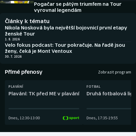
Baseball a softbal
Soutěže
Pogačar se pátým triumfem na Tour
vyrovnal legendám
Basketbal
Historické návraty
Články k tématu
Nikola Nosková byla největší bojovnicí první etapy
Biatlon
Aplikace ČT sport
ženské Tour
1. 8. 2026
Velo fokus podcast: Tour pokračuje. Na řadě jsou
Boby a skeleton
AZ kvíz
ženy, čeká je Mont Ventoux
30. 7. 2026
Box
Přímé přenosy
Zobrazit program
Curling
PLAVÁNÍ
FOTBAL
Dostihy
Plavání: TK před ME v plavání
Druhá fotbalová liga
Florbal
Dnes
,
12:30
-
13:00
Dnes
,
17:35
-
19:55
Futsal
Golf