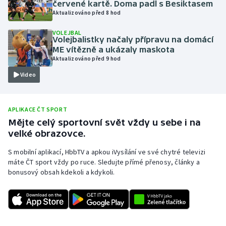
červené kartě. Doma padl s Besiktasem
Aktualizováno před 8 hod
Olympijské hry
VOLEJBAL
Parasport
Volejbalistky načaly přípravu na domácí
ME vítězně a ukázaly maskota
Aktualizováno před 9 hod
Plavání
Video
Plážový volejbal
APLIKACE ČT SPORT
Ragby
Mějte celý sportovní svět vždy u sebe i na
velké obrazovce.
Rychlobruslení
S mobilní aplikací, HbbTV a apkou iVysílání ve své chytré televizi
Rychlostní kanoistika
máte ČT sport vždy po ruce. Sledujte přímé přenosy, články a
bonusový obsah kdekoli a kdykoli.
Short track
Sportovní střelba