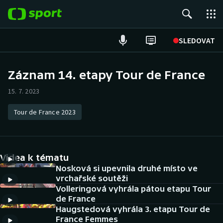
POPULÁRNÍ
SLEDOVAT
Fotbal
Záznam 14. etapy Tour de France
Hokej
15. 7. 2023
Tenis
Tour de France 2023
Atletika
Videa k tématu
Cyklistika
Nosková si upevnila druhé místo ve
vrchařské soutěži
DALŠÍ SPORTY
Volleringová vyhrála pátou etapu Tour
de France
Americký fotbal
NEPŘEHLÉDNĚTE
Haugstedová vyhrála 3. etapu Tour de
France Femmes