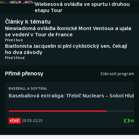
Baseball a softbal
Soutěže
Wiebesová ovládla ve spurtu i druhou
etapu Tour
Basketbal
Historické návraty
Články k tématu
Niewiadomá ovládla ikonické Mont Ventoux a ujala
Biatlon
Aplikace ČT sport
se vedení v Tour de France
Před 2 hod
Biatlonista Jacquelin si plní cyklistický sen, čekají
Boby a skeleton
AZ kvíz
ho dva závody
Před 10 hod
Box
Přímé přenosy
Zobrazit program
Curling
BASEBALL A SOFTBAL
Dostihy
Baseballová extraliga: Třebíč Nuclears – Sokol Hlub
Florbal
18:55
-
22:15
ŽIVĚ
Futsal
Golf