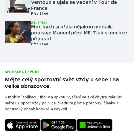
Ventoux a ujala se vedení v Tour de
France
Olympijské hry
Před 2 hod
Parasport
ATLETIKA
Moc bych si přála nějakou medaili,
popisuje Manuel před ME. Tlak si nechce
Plavání
připustit
Před 3 hod
Plážový volejbal
Ragby
APLIKACE ČT SPORT
Mějte celý sportovní svět vždy u sebe i na
Rychlobruslení
velké obrazovce.
Rychlostní kanoistika
S mobilní aplikací, HbbTV a apkou iVysílání ve své chytré televizi
máte ČT sport vždy po ruce. Sledujte přímé přenosy, články a
bonusový obsah kdekoli a kdykoli.
Short track
Sportovní střelba