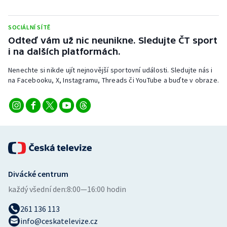
Stolní tenis
SOCIÁLNÍ SÍTĚ
Triatlon
Odteď vám už nic neunikne. Sledujte ČT sport
i na dalších platformách.
Veslování
Nenechte si nikde ujít nejnovější sportovní události. Sledujte nás i
Vodní slalom
na Facebooku, X, Instagramu, Threads či YouTube a buďte v obraze.
Volejbal
Ostatní
Divácké centrum
každý všední den:
8:00—16:00 hodin
261 136 113
info@ceskatelevize.cz