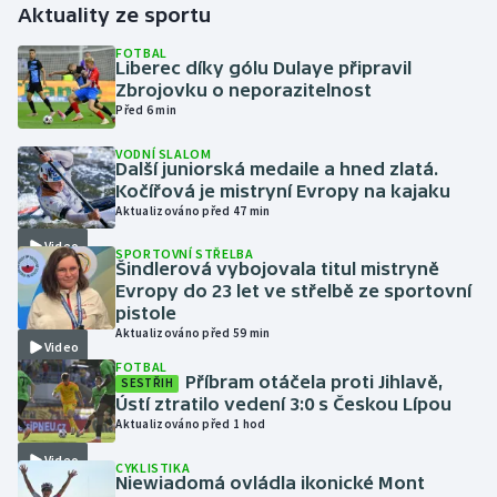
Aktuality ze sportu
Gymnastika
FOTBAL
Liberec díky gólu Dulaye připravil
Zbrojovku o neporazitelnost
Házená
Před 6 min
VODNÍ SLALOM
Jezdectví
Další juniorská medaile a hned zlatá.
Kočířová je mistryní Evropy na kajaku
Judo
Aktualizováno před 47 min
Video
SPORTOVNÍ STŘELBA
Krasobruslení
Šindlerová vybojovala titul mistryně
Evropy do 23 let ve střelbě ze sportovní
pistole
Lezení
Aktualizováno před 59 min
Video
FOTBAL
Lyže a snowboard
Příbram otáčela proti Jihlavě,
SESTŘIH
Ústí ztratilo vedení 3:0 s Českou Lípou
Moderní pětiboj
Aktualizováno před 1 hod
Video
CYKLISTIKA
Motorsport
Niewiadomá ovládla ikonické Mont