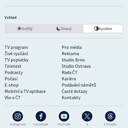
Vzhled
Světlý
Tmavý
Systém
TV program
Pro média
Živé vysílání
Reklama
TV poplatky
Studio Brno
Teletext
Studio Ostrava
Podcasty
Rada ČT
Počasí
Kariéra
E-shop
Podávání námětů
Mobilní a TV aplikace
Časté dotazy
Vše o ČT
Kontakty
Instagram
Facebook
YouTube
X
Threads