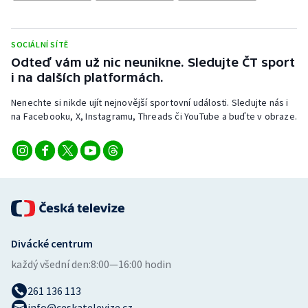
Stolní tenis
Triatlon
SOCIÁLNÍ SÍTĚ
Odteď vám už nic neunikne. Sledujte ČT sport
Veslování
i na dalších platformách.
Nenechte si nikde ujít nejnovější sportovní události. Sledujte nás i
Vodní slalom
na Facebooku, X, Instagramu, Threads či YouTube a buďte v obraze.
Volejbal
Ostatní
Divácké centrum
každý všední den:
8:00—16:00 hodin
261 136 113
info@ceskatelevize.cz