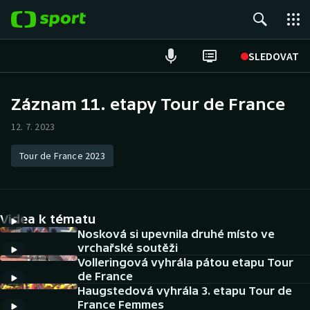
POPULÁRNÍ
SLEDOVAT
Fotbal
Záznam 11. etapy Tour de France
Hokej
12. 7. 2023
Tenis
Tour de France 2023
Atletika
Videa k tématu
Cyklistika
Nosková si upevnila druhé místo ve
vrchařské soutěži
DALŠÍ SPORTY
Volleringová vyhrála pátou etapu Tour
de France
Americký fotbal
NEPŘEHLÉDNĚTE
Haugstedová vyhrála 3. etapu Tour de
France Femmes