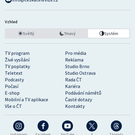
Vzhled
Světlý
Tmavý
Systém
TV program
Pro média
Živé vysílání
Reklama
TV poplatky
Studio Brno
Teletext
Studio Ostrava
Podcasty
Rada ČT
Počasí
Kariéra
E-shop
Podávání námětů
Mobilní a TV aplikace
Časté dotazy
Vše o ČT
Kontakty
Instagram
Facebook
YouTube
X
Threads