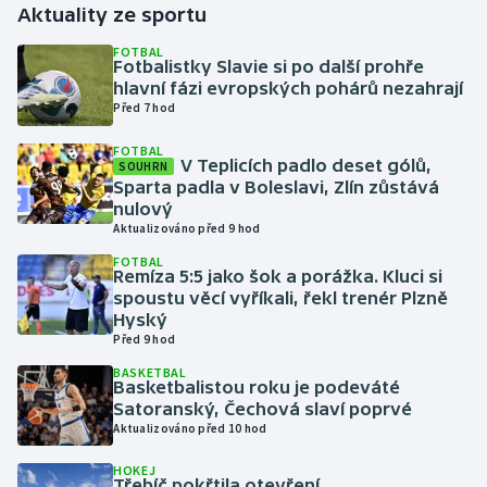
Aktuality ze sportu
Gymnastika
FOTBAL
Fotbalistky Slavie si po další prohře
hlavní fázi evropských pohárů nezahrají
Házená
Před 7 hod
FOTBAL
Jezdectví
V Teplicích padlo deset gólů,
SOUHRN
Sparta padla v Boleslavi, Zlín zůstává
Judo
nulový
Aktualizováno před 9 hod
Krasobruslení
FOTBAL
Remíza 5:5 jako šok a porážka. Kluci si
spoustu věcí vyříkali, řekl trenér Plzně
Lezení
Hyský
Před 9 hod
Lyže a snowboard
BASKETBAL
Basketbalistou roku je podeváté
Satoranský, Čechová slaví poprvé
Moderní pětiboj
Aktualizováno před 10 hod
Motorsport
HOKEJ
Třebíč pokřtila otevření