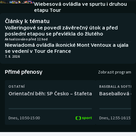
Baseball a softbal
Soutěže
Wiebesová ovládla ve spurtu i druhou
etapu Tour
Basketbal
Historické návraty
Články k tématu
Volleringové se povedl závěrečný útok a před
Biatlon
Aplikace ČT sport
poslední etapou se převlékla do žlutého
Aktualizováno před 12 hod
Niewiadomá ovládla ikonické Mont Ventoux a ujala
Boby a skeleton
AZ kvíz
se vedení v Tour de France
7. 8. 2026
Box
Přímé přenosy
Zobrazit program
Curling
OSTATNÍ
BASEBALL A SOFTBA
Dostihy
Orientační běh: SP Česko – štafeta
Baseballová ex
Florbal
Dnes
,
10:50
-
15:00
Dnes
,
12:55
-
16:15
Futsal
Golf