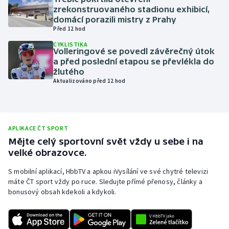
zrekonstruovaného stadionu exhibicí,
Olympijské hry
domácí porazili mistry z Prahy
Před 12 hod
Parasport
CYKLISTIKA
Volleringové se povedl závěrečný útok
a před poslední etapou se převlékla do
Plavání
žlutého
Aktualizováno před 12 hod
Plážový volejbal
Ragby
APLIKACE ČT SPORT
Rychlobruslení
Mějte celý sportovní svět vždy u sebe i na
velké obrazovce.
Rychlostní kanoistika
S mobilní aplikací, HbbTV a apkou iVysílání ve své chytré televizi
máte ČT sport vždy po ruce. Sledujte přímé přenosy, články a
Short track
bonusový obsah kdekoli a kdykoli.
Sportovní střelba