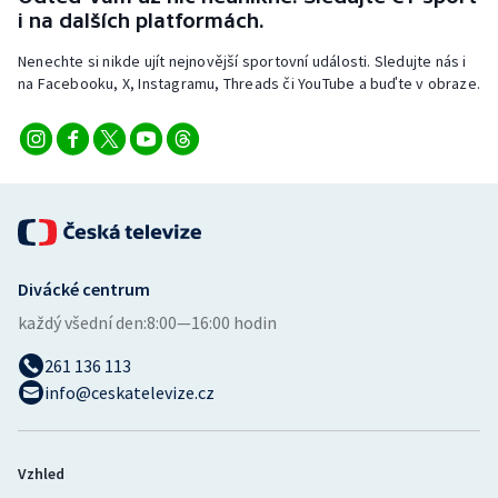
Stolní tenis
i na dalších platformách.
Nenechte si nikde ujít nejnovější sportovní události. Sledujte nás i
Triatlon
na Facebooku, X, Instagramu, Threads či YouTube a buďte v obraze.
Veslování
Vodní slalom
Volejbal
Ostatní
Divácké centrum
každý všední den:
8:00—16:00 hodin
261 136 113
info@ceskatelevize.cz
Vzhled