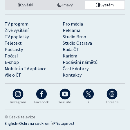
Světlý
Tmavý
Systém
TV program
Pro média
Živé vysílání
Reklama
TV poplatky
Studio Brno
Teletext
Studio Ostrava
Podcasty
Rada ČT
Počasí
Kariéra
E-shop
Podávání námětů
Mobilní a TV aplikace
Časté dotazy
Vše o ČT
Kontakty
Instagram
Facebook
YouTube
X
Threads
© Česká televize
•
•
English
Ochrana soukromí
Přístupnost