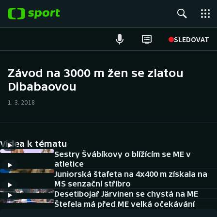
POPULÁRNÍ
SLEDOVAT
Fotbal
Závod na 3000 m žen se zlatou
Dibabaovou
Hokej
1. 3. 2018
Tenis
Atletika
Videa k tématu
Cyklistika
Sestry Švábíkovy o blížícím se ME v
atletice
Juniorská štafeta na 4x400 m získala na
DALŠÍ SPORTY
MS senzační stříbro
Desetibojař Järvinen se chystá na ME
Americký fotbal
NEPŘEHLÉDNĚTE
Štefela má před ME velká očekávání