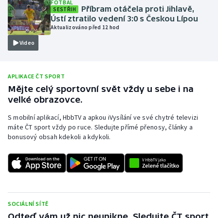
FOTBAL
Příbram otáčela proti Jihlavě,
SESTŘIH
Olympijské hry
Ústí ztratilo vedení 3:0 s Českou Lípou
Aktualizováno před 12 hod
Parasport
Video
Plavání
APLIKACE ČT SPORT
Plážový volejbal
Mějte celý sportovní svět vždy u sebe i na
velké obrazovce.
Ragby
S mobilní aplikací, HbbTV a apkou iVysílání ve své chytré televizi
máte ČT sport vždy po ruce. Sledujte přímé přenosy, články a
Rychlobruslení
bonusový obsah kdekoli a kdykoli.
Rychlostní kanoistika
Short track
Sportovní střelba
SOCIÁLNÍ SÍTĚ
Odteď vám už nic neunikne. Sledujte ČT sport