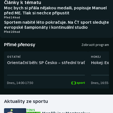
Články k tématu
Baseball a softbal
Soutěže
Moc bych si přála nějakou medaili, popisuje Manuel
před ME. Tlak si nechce připustit
Basketbal
Historické návraty
Před 14 hod
Sportem nabité léto pokračuje. Na ČT sport sledujte
evropské šampionáty i kontinuální studio
Biatlon
Aplikace ČT sport
Před 20 hod
Boby a skeleton
AZ kvíz
Přímé přenosy
Zobrazit program
Box
OSTATNÍ
HOKEJ
Orientační běh: SP Česko – střední trať
Hokej: Exh
Curling
Dostihy
Dnes
,
14:00
-
17:50
Dnes
,
16:55
-
19
Florbal
Futsal
Aktuality ze sportu
TENIS
Golf