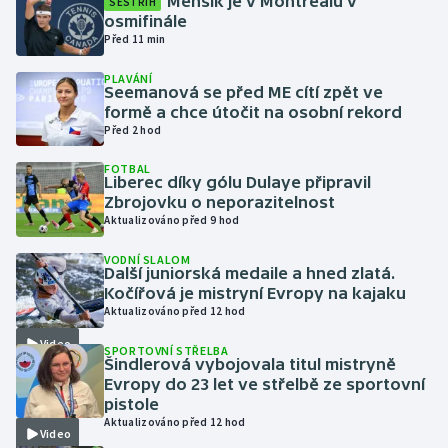
Menšík je v Montrealu v
SESTŘIH
osmifinále
Před 11 min
Gymnastika
PLAVÁNÍ
Seemanová se před ME cítí zpět ve
Házená
formě a chce útočit na osobní rekord
Před 2 hod
Jezdectví
FOTBAL
Liberec díky gólu Dulaye připravil
Judo
Zbrojovku o neporazitelnost
Aktualizováno před 9 hod
Krasobruslení
VODNÍ SLALOM
Další juniorská medaile a hned zlatá.
Lezení
Kočířová je mistryní Evropy na kajaku
Aktualizováno před 12 hod
Lyže a snowboard
Video
SPORTOVNÍ STŘELBA
Šindlerová vybojovala titul mistryně
Moderní pětiboj
Evropy do 23 let ve střelbě ze sportovní
pistole
Aktualizováno před 12 hod
Motorsport
Video