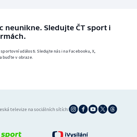
 neunikne. Sledujte ČT sport i
ormách.
 sportovní události. Sledujte nás i na Facebooku, X,
a buďte v obraze.
eská televize na sociálních sítích: