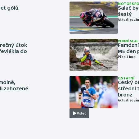
MOTORSP
set gólů,
Salač by
šestý
Aktualizován
VODNÍ SLA
ěrečný útok
Famózní 
řevlékla do
ME den p
Před 1 hod
OSTATNÍ
smolně,
Český or
li zahozené
střední 
bronz
Aktualizován
Video