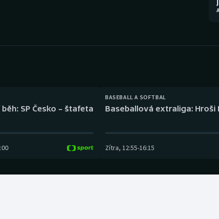
Moderní pětiboj
Triatlon
Motorsport
Veslování
Olympijské hry
Vodní slalom
Parasport
Volejbal
Plavání
Ostatní
BASEBALL A SOFTBAL
 běh: SP Česko – štafeta
Baseballová extraliga: Hroši
Plážový volejbal
:00
Zítra
,
12:55
-
16:15