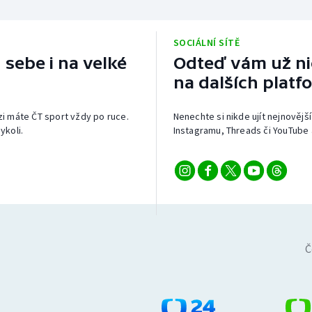
SOCIÁLNÍ SÍTĚ
 sebe i na velké
Odteď vám už nic
na dalších platf
izi máte ČT sport vždy po ruce.
Nenechte si nikde ujít nejnovější
ykoli.
Instagramu, Threads či YouTube 
Č