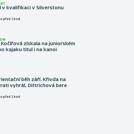
ORT
l v kvalifikaci v Silverstonu
o před 1 hod
LOM
Kočířová získala na juniorském
o kajaku titul i na kanoi
ientační běh září. Křivda na
trati vyhrál, Dittrichová bere
o před 1 hod