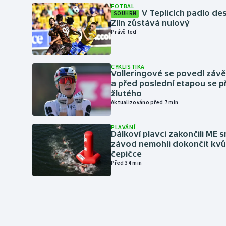
FOTBAL
V Teplicích padlo de
SOUHRN
Zlín zůstává nulový
Právě teď
CYKLISTIKA
Volleringové se povedl záv
a před poslední etapou se p
žlutého
Aktualizováno před 7 min
PLAVÁNÍ
Dálkoví plavci zakončili ME 
závod nemohli dokončit kvů
čepičce
Před 34 min