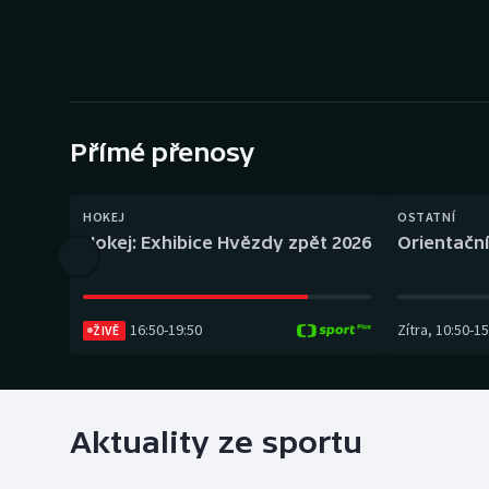
Curling
Dostihy
Florbal
Přímé přenosy
Futsal
Golf
HOKEJ
OSTATNÍ
Hokej: Exhibice Hvězdy zpět 2026
Orientační
Gymnastika
16:50
-
19:50
Zítra
,
10:50
-
15
ŽIVĚ
Aktuality ze sportu