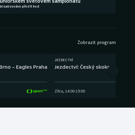
juniorském světovém šampionátu
Aktualizováno před 8 hod
Zobrazit program
JEZDECTVÍ
 Brno – Eagles Praha
Jezdectví: Český skokový pohár –
Zítra
,
14:00
-
19:00