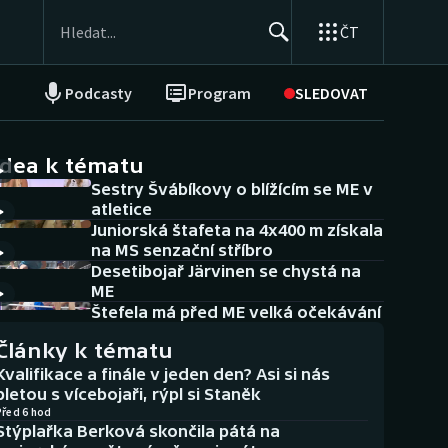
ČT
Podcasty
Program
SLEDOVAT
NEPŘEHLÉDNĚTE
Soutěže
idea k tématu
Sestry Švábíkovy o blížícím se ME v
Historické návraty
atletice
Juniorská štafeta na 4x400 m získala
Aplikace ČT sport
na MS senzační stříbro
Desetibojař Järvinen se chystá na
AZ kvíz
ME
Štefela má před ME velká očekávání
Články k tématu
Kvalifikace a finále v jeden den? Asi si nás
pletou s vícebojaři, rýpl si Staněk
Před 6 hod
Stýplařka Berková skončila pátá na