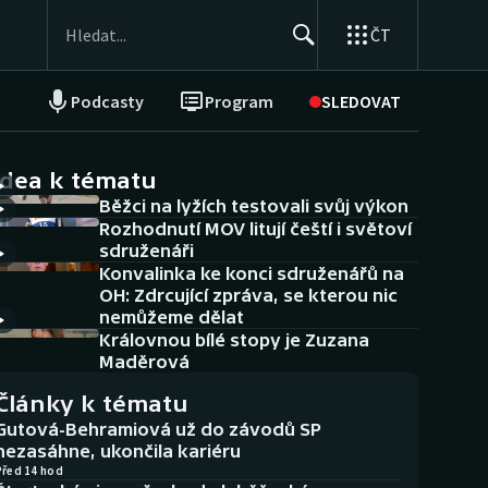
ČT
Podcasty
Program
SLEDOVAT
NEPŘEHLÉDNĚTE
Soutěže
idea k tématu
Běžci na lyžích testovali svůj výkon
Historické návraty
Rozhodnutí MOV litují čeští i světoví
sdruženáři
Aplikace ČT sport
Konvalinka ke konci sdruženářů na
OH: Zdrcující zpráva, se kterou nic
AZ kvíz
nemůžeme dělat
Královnou bílé stopy je Zuzana
Maděrová
Články k tématu
Gutová-Behramiová už do závodů SP
nezasáhne, ukončila kariéru
Před 14 hod