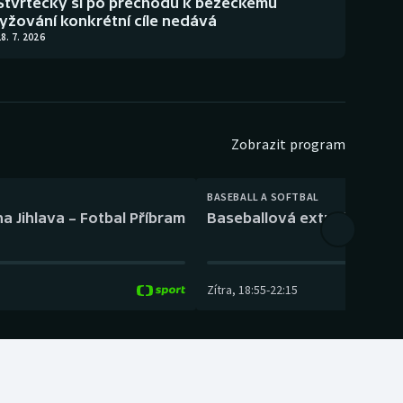
Štvrtecký si po přechodu k běžeckému
lyžování konkrétní cíle nedává
8. 7. 2026
Zobrazit program
BASEBALL A SOFTBAL
a Jihlava – Fotbal Příbram
Baseballová extraliga: Tře
Zítra
,
18:55
-
22:15