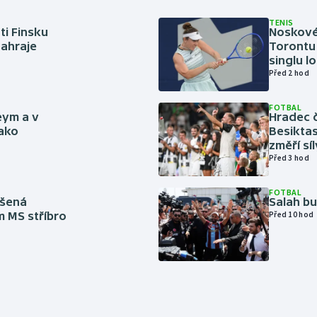
TENIS
ti Finsku
Noskové 
zahraje
Torontu 
singlu lo
Před 2 hod
FOTBAL
eym a v
Hradec č
jako
Besiktas
změří sí
Před 3 hod
FOTBAL
íšená
Salah b
m MS stříbro
Před 10 hod