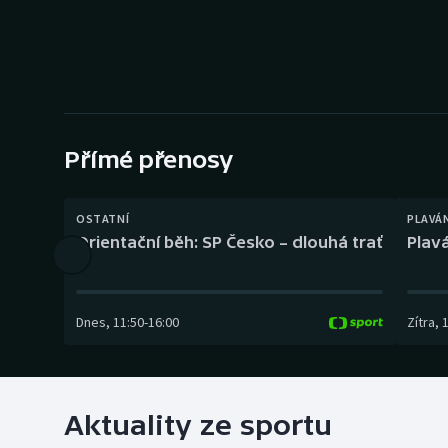
Curling
Dostihy
Florbal
Futsal
Přímé přenosy
Golf
OSTATNÍ
PLAVÁ
Orientační běh: SP Česko – dlouhá trať
Plavá
Gymnastika
Dnes
,
11:50
-
16:00
Zítra
,
Aktuality ze sportu