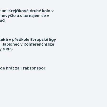
ani Krejčíkové druhé kolo v
nevyšlo a s turnajem se v
učí
eká v předkole Evropské ligy
, Jablonec v Konferenční lize
ly s RFS
ude hrát za Trabzonspor