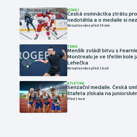
HOKEJ
Česká osmnáctka ztrátu pro
nedotáhla a o medaile si ne
Aktualizováno před 54 min
TENIS
Menšík zvládl bitvu s Fearnl
Montrealu je ve třetím kole 
Lehečka
Aktualizováno před 1 hod
ATLETIKA
Senzační medaile. Česká sm
štafeta získala na juniorské
Před 1 hod