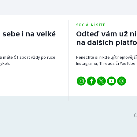
SOCIÁLNÍ SÍTĚ
 sebe i na velké
Odteď vám už nic
na dalších platf
izi máte ČT sport vždy po ruce.
Nenechte si nikde ujít nejnovější
ykoli.
Instagramu, Threads či YouTube 
Č