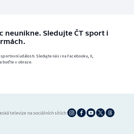
 neunikne. Sledujte ČT sport i
ormách.
 sportovní události. Sledujte nás i na Facebooku, X,
a buďte v obraze.
eská televize na sociálních sítích: