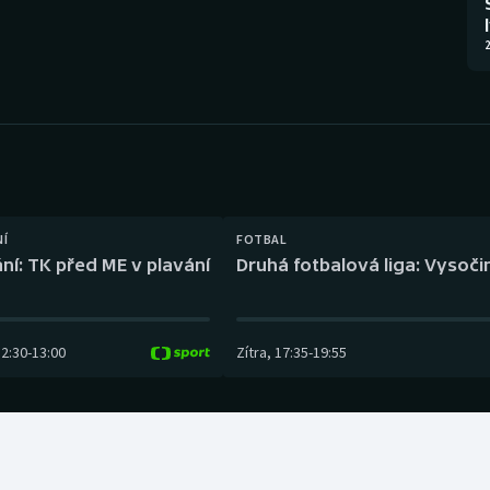
Moderní pětiboj
Triatlon
2
Motorsport
Veslování
Olympijské hry
Vodní slalom
Parasport
Volejbal
Plavání
Ostatní
NÍ
FOTBAL
ní: TK před ME v plavání
Druhá fotbalová liga: Vysočin
Plážový volejbal
12:30
-
13:00
Zítra
,
17:35
-
19:55