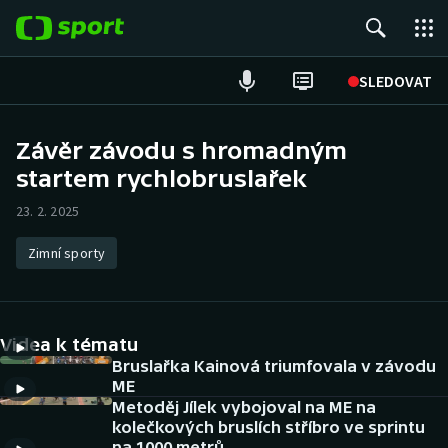
POPULÁRNÍ
SLEDOVAT
Fotbal
Závěr závodu s hromadným
startem rychlobruslařek
Hokej
23. 2. 2025
Tenis
Zimní sporty
Atletika
Cyklistika
Videa k tématu
DALŠÍ SPORTY
Bruslařka Kainová triumfovala v závodu
ME
Metoděj Jílek vybojoval na ME na
Americký fotbal
NEPŘEHLÉDNĚTE
kolečkových bruslích stříbro ve sprintu
na 1000 metrů