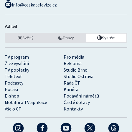
info@ceskatelevize.cz
Vzhled
Světlý
Tmavý
Systém
TV program
Pro média
Živé vysílání
Reklama
TV poplatky
Studio Brno
Teletext
Studio Ostrava
Podcasty
Rada ČT
Počasí
Kariéra
E-shop
Podávání námětů
Mobilní a TV aplikace
Časté dotazy
Vše o ČT
Kontakty