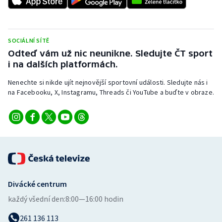
Stolní tenis
Triatlon
SOCIÁLNÍ SÍTĚ
Odteď vám už nic neunikne. Sledujte ČT sport
Veslování
i na dalších platformách.
Vodní slalom
Nenechte si nikde ujít nejnovější sportovní události. Sledujte nás i
na Facebooku, X, Instagramu, Threads či YouTube a buďte v obraze.
Volejbal
Ostatní
Divácké centrum
každý všední den:
8:00—16:00 hodin
261 136 113