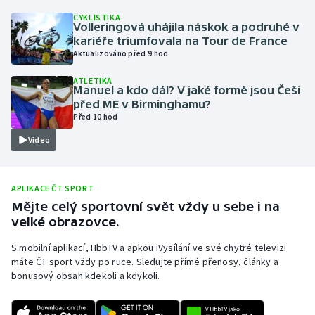
CYKLISTIKA
Olympijské hry
Volleringová uhájila náskok a podruhé v
kariéře triumfovala na Tour de France
Parasport
Aktualizováno před 9 hod
ATLETIKA
Plavání
Manuel a kdo dál? V jaké formě jsou Češi
před ME v Birminghamu?
Před 10 hod
Plážový volejbal
Video
Ragby
Rychlobruslení
APLIKACE ČT SPORT
Mějte celý sportovní svět vždy u sebe i na
velké obrazovce.
Rychlostní kanoistika
S mobilní aplikací, HbbTV a apkou iVysílání ve své chytré televizi
Short track
máte ČT sport vždy po ruce. Sledujte přímé přenosy, články a
bonusový obsah kdekoli a kdykoli.
Sportovní střelba