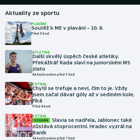
Aktuality ze sportu
Gymnastika
PLAVÁNÍ
Soutěž k ME v plavání – 10. 8.
Házená
Před 5 hod
Jezdectví
ATLETIKA
Další skvělý úspěch české atletiky.
Judo
Překážkář Rada slaví na juniorském MS
zlato
Krasobruslení
Aktualizováno před 5 hod
FOTBAL
Chytil se trefuje a neví, čím to je. Vždy
Lezení
jsem začal dávat góly až v sedmém kole,
říká
Lyže a snowboard
Před 6 hod
FOTBAL
Moderní pětiboj
Slavia se nadřela, Jablonec také
SOUHRN
zůstává stoprocentní. Hradec vyzrál na
Baník
Motorsport
Aktualizováno před 7 hod