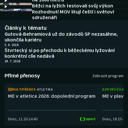
Baseball a softbal
Soutěže
Běžci na lyžích testovali svůj výkon
Rozhodnutí MOV litují čeští i světoví
Basketbal
Historické návraty
sdruženáři
Články k tématu
Biatlon
Aplikace ČT sport
Gutová-Behramiová už do závodů SP nezasáhne,
ukončila kariéru
Boby a skeleton
AZ kvíz
5. 8. 2026
Štvrtecký si po přechodu k běžeckému lyžování
konkrétní cíle nedává
Box
28. 7. 2026
Curling
Přímé přenosy
Zobrazit program
Dostihy
MULTIPŘENOS
ATLETIKA
DOPORUČUJEM
ME v atletice 2026: dopolední program
ME v plaván
Florbal
Futsal
Dnes
,
11:20
-
14:40
Dnes
,
18:25
-
21
Golf