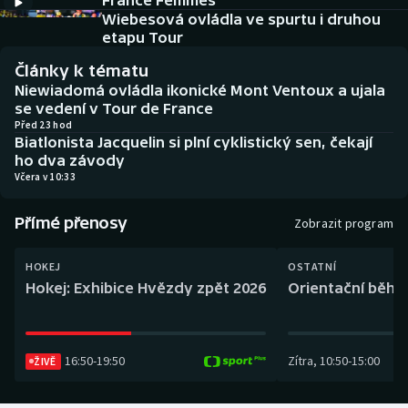
France Femmes
Baseball a softbal
Soutěže
Wiebesová ovládla ve spurtu i druhou
etapu Tour
Basketbal
Historické návraty
Články k tématu
Niewiadomá ovládla ikonické Mont Ventoux a ujala
Biatlon
Aplikace ČT sport
se vedení v Tour de France
Před 23 hod
Biatlonista Jacquelin si plní cyklistický sen, čekají
Boby a skeleton
AZ kvíz
ho dva závody
Včera v 10:33
Box
Přímé přenosy
Zobrazit program
Curling
HOKEJ
OSTATNÍ
Dostihy
Hokej: Exhibice Hvězdy zpět 2026
Orientační běh: 
Florbal
16:50
-
19:50
Zítra
,
10:50
-
15:00
Futsal
ŽIVĚ
Golf