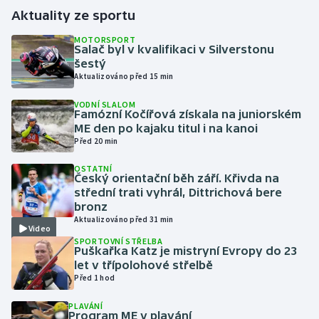
Aktuality ze sportu
Gymnastika
MOTORSPORT
Salač byl v kvalifikaci v Silverstonu
šestý
Házená
Aktualizováno před 15 min
Jezdectví
VODNÍ SLALOM
Famózní Kočířová získala na juniorském
ME den po kajaku titul i na kanoi
Judo
Před 20 min
Krasobruslení
OSTATNÍ
Český orientační běh září. Křivda na
střední trati vyhrál, Dittrichová bere
Lezení
bronz
Aktualizováno před 31 min
Video
Lyže a snowboard
SPORTOVNÍ STŘELBA
Puškařka Katz je mistryní Evropy do 23
let v třípolohové střelbě
Moderní pětiboj
Před 1 hod
Motorsport
PLAVÁNÍ
Program ME v plavání