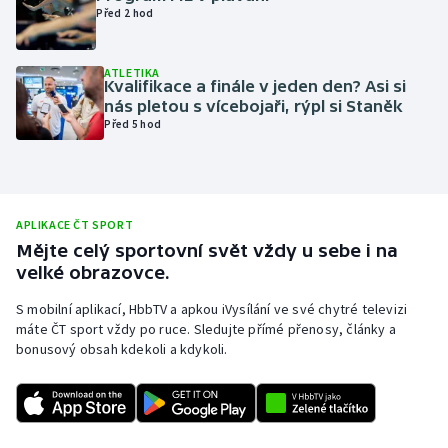
Před 2 hod
Olympijské hry
ATLETIKA
Parasport
Kvalifikace a finále v jeden den? Asi si
nás pletou s vícebojaři, rýpl si Staněk
Plavání
Před 5 hod
Plážový volejbal
Ragby
APLIKACE ČT SPORT
Mějte celý sportovní svět vždy u sebe i na
Rychlobruslení
velké obrazovce.
S mobilní aplikací, HbbTV a apkou iVysílání ve své chytré televizi
Rychlostní kanoistika
máte ČT sport vždy po ruce. Sledujte přímé přenosy, články a
bonusový obsah kdekoli a kdykoli.
Short track
Sportovní střelba