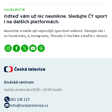
Stolní tenis
SOCIÁLNÍ SÍTĚ
Triatlon
Odteď vám už nic neunikne. Sledujte ČT sport
i na dalších platformách.
Veslování
Nenechte si nikde ujít nejnovější sportovní události. Sledujte nás i
na Facebooku, X, Instagramu, Threads či YouTube a buďte v obraze.
Vodní slalom
Volejbal
Ostatní
Divácké centrum
každý všední den:
8:00—16:00 hodin
261 136 113
info@ceskatelevize.cz