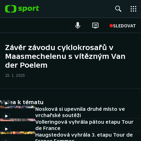
POPULÁRNÍ
SLEDOVAT
Fotbal
Závěr závodu cyklokrosařů v
Maasmechelenu s vítězným Van
Hokej
der Poelem
Tenis
25. 1. 2025
Atletika
Cyklistika
Videa k tématu
Nosková si upevnila druhé místo ve
DALŠÍ SPORTY
vrchařské soutěži
Volleringová vyhrála pátou etapu Tour
de France
Americký fotbal
NEPŘEHLÉDNĚTE
Haugstedová vyhrála 3. etapu Tour de