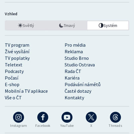
Vzhled
Světlý
Tmavý
Systém
TV program
Pro média
Živé vysílání
Reklama
TV poplatky
Studio Brno
Teletext
Studio Ostrava
Podcasty
Rada ČT
Počasí
Kariéra
E-shop
Podávání námětů
Mobilní a TV aplikace
Časté dotazy
Vše o ČT
Kontakty
Instagram
Facebook
YouTube
X
Threads