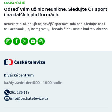
SOCIÁLNÍ SÍTĚ
Stolní tenis
Odteď vám už nic neunikne. Sledujte ČT sport
i na dalších platformách.
Triatlon
Nenechte si nikde ujít nejnovější sportovní události. Sledujte nás i
Veslování
na Facebooku, X, Instagramu, Threads či YouTube a buďte v obraze.
Vodní slalom
Volejbal
Ostatní
Divácké centrum
každý všední den:
8:00—16:00 hodin
261 136 113
info@ceskatelevize.cz