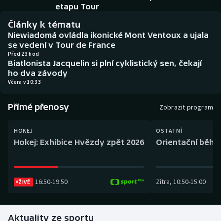
Baseball a softbal
Soutěže
etapu Tour
Články k tématu
Basketbal
Historické návraty
Niewiadomá ovládla ikonické Mont Ventoux a ujala
se vedení v Tour de France
Biatlon
Aplikace ČT sport
Před 23 hod
Biatlonista Jacquelin si plní cyklistický sen, čekají
ho dva závody
Boby a skeleton
AZ kvíz
Včera v 10:33
Box
Přímé přenosy
Zobrazit program
Curling
HOKEJ
OSTATNÍ
Hokej: Exhibice Hvězdy zpět 2026
Orientační běh: 
Dostihy
Florbal
16:50
-
19:50
Zítra
,
10:50
-
15:00
ŽIVĚ
Futsal
Aktuality ze sportu
Golf