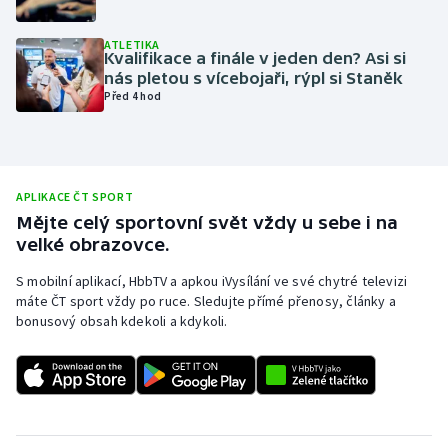
Olympijské hry
ATLETIKA
Kvalifikace a finále v jeden den? Asi si
Parasport
nás pletou s vícebojaři, rýpl si Staněk
Před 4 hod
Plavání
Plážový volejbal
APLIKACE ČT SPORT
Ragby
Mějte celý sportovní svět vždy u sebe i na
velké obrazovce.
Rychlobruslení
S mobilní aplikací, HbbTV a apkou iVysílání ve své chytré televizi
máte ČT sport vždy po ruce. Sledujte přímé přenosy, články a
Rychlostní kanoistika
bonusový obsah kdekoli a kdykoli.
Short track
Sportovní střelba