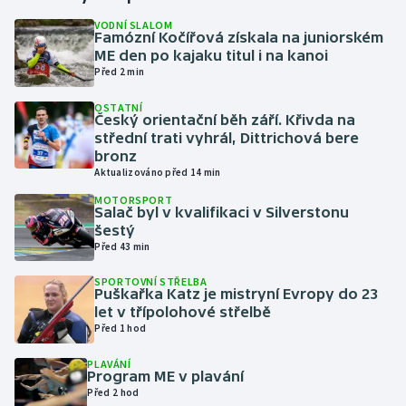
VODNÍ SLALOM
Famózní Kočířová získala na juniorském
Gymnastika
ME den po kajaku titul i na kanoi
Před 2 min
Házená
OSTATNÍ
Český orientační běh září. Křivda na
Jezdectví
střední trati vyhrál, Dittrichová bere
bronz
Judo
Aktualizováno před 14 min
MOTORSPORT
Salač byl v kvalifikaci v Silverstonu
Krasobruslení
šestý
Před 43 min
Lezení
SPORTOVNÍ STŘELBA
Puškařka Katz je mistryní Evropy do 23
Lyže a snowboard
let v třípolohové střelbě
Před 1 hod
Moderní pětiboj
PLAVÁNÍ
Program ME v plavání
Motorsport
Před 2 hod