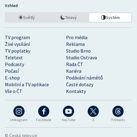
Vzhled
Světlý
Tmavý
Systém
TV program
Pro média
Živé vysílání
Reklama
TV poplatky
Studio Brno
Teletext
Studio Ostrava
Podcasty
Rada ČT
Počasí
Kariéra
E-shop
Podávání námětů
Mobilní a TV aplikace
Časté dotazy
Vše o ČT
Kontakty
Instagram
Facebook
YouTube
X
Threads
© Česká televize