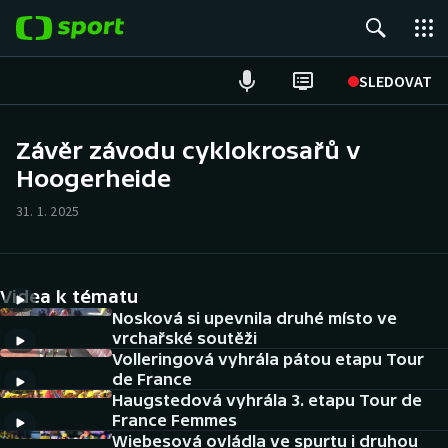
POPULÁRNÍ
SLEDOVAT
Fotbal
Závěr závodu cyklokrosařů v
Hoogerheide
Hokej
31. 1. 2025
Tenis
Atletika
Videa k tématu
Cyklistika
Nosková si upevnila druhé místo ve
vrchařské soutěži
Volleringová vyhrála pátou etapu Tour
DALŠÍ SPORTY
de France
Haugstedová vyhrála 3. etapu Tour de
Americký fotbal
NEPŘEHLÉDNĚTE
France Femmes
Wiebesová ovládla ve spurtu i druhou