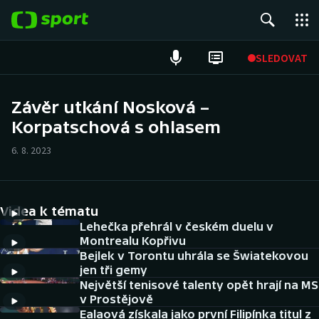
POPULÁRNÍ
SLEDOVAT
Fotbal
Závěr utkání Nosková –
Korpatschová s ohlasem
Hokej
6. 8. 2023
Tenis
Atletika
Videa k tématu
Cyklistika
Lehečka přehrál v českém duelu v
Montrealu Kopřivu
Bejlek v Torontu uhrála se Šwiatekovou
DALŠÍ SPORTY
jen tři gemy
Největší tenisové talenty opět hrají na MS
Americký fotbal
NEPŘEHLÉDNĚTE
v Prostějově
Ealaová získala jako první Filipínka titul z