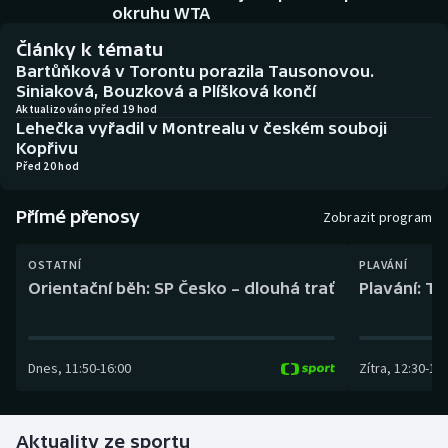
Baseball a softbal
Soutěže
okruhu WTA
Články k tématu
Basketbal
Historické návraty
Bartůňková v Torontu porazila Tausonovou.
Siniaková, Bouzková a Plíšková končí
Biatlon
Aplikace ČT sport
Aktualizováno před 19 hod
Lehečka vyřadil v Montrealu v českém souboji
Kopřivu
Boby a skeleton
AZ kvíz
Před 20 hod
Box
Přímé přenosy
Zobrazit program
Curling
OSTATNÍ
PLAVÁNÍ
Orientační běh: SP Česko – dlouhá trať
Plavání: TK
Dostihy
Florbal
Dnes
,
11:50
-
16:00
Zítra
,
12:30
-
13:
Futsal
Aktuality ze sportu
Golf