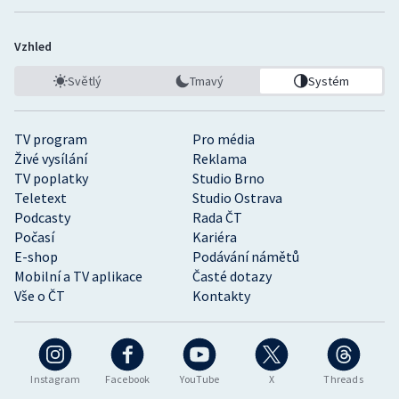
Vzhled
Světlý
Tmavý
Systém
TV program
Pro média
Živé vysílání
Reklama
TV poplatky
Studio Brno
Teletext
Studio Ostrava
Podcasty
Rada ČT
Počasí
Kariéra
E-shop
Podávání námětů
Mobilní a TV aplikace
Časté dotazy
Vše o ČT
Kontakty
Instagram
Facebook
YouTube
X
Threads