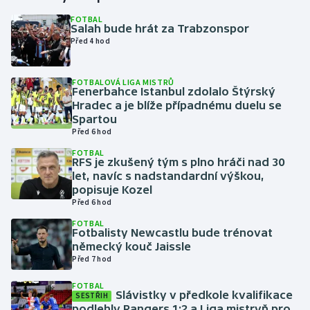
FOTBAL
Salah bude hrát za Trabzonspor
Gymnastika
Před 4 hod
Házená
FOTBALOVÁ LIGA MISTRŮ
Fenerbahce Istanbul zdolalo Štýrský
Jezdectví
Hradec a je blíže případnému duelu se
Spartou
Judo
Před 6 hod
FOTBAL
RFS je zkušený tým s plno hráči nad 30
Krasobruslení
let, navíc s nadstandardní výškou,
popisuje Kozel
Lezení
Před 6 hod
FOTBAL
Lyže a snowboard
Fotbalisty Newcastlu bude trénovat
německý kouč Jaissle
Před 7 hod
Moderní pětiboj
FOTBAL
Slávistky v předkole kvalifikace
Motorsport
SESTŘIH
podlehly Rangers 1:2 a Liga mistryň pro