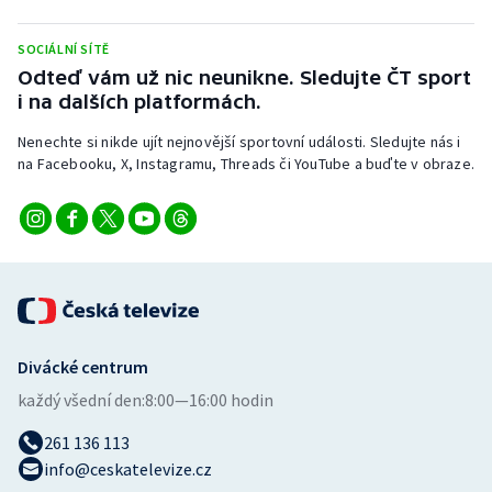
Stolní tenis
SOCIÁLNÍ SÍTĚ
Triatlon
Odteď vám už nic neunikne. Sledujte ČT sport
i na dalších platformách.
Veslování
Nenechte si nikde ujít nejnovější sportovní události. Sledujte nás i
na Facebooku, X, Instagramu, Threads či YouTube a buďte v obraze.
Vodní slalom
Volejbal
Ostatní
Divácké centrum
každý všední den:
8:00—16:00 hodin
261 136 113
info@ceskatelevize.cz