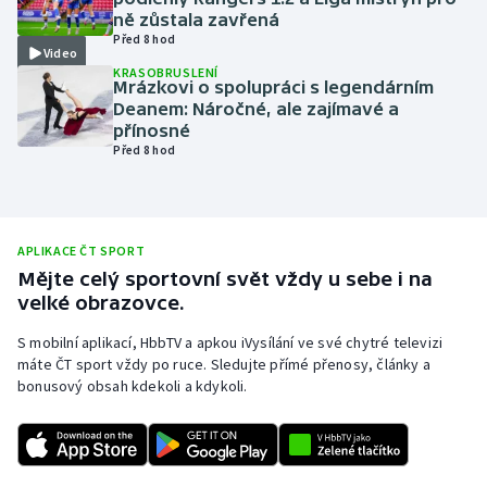
ně zůstala zavřená
Olympijské hry
Před 8 hod
Video
KRASOBRUSLENÍ
Parasport
Mrázkovi o spolupráci s legendárním
Deanem: Náročné, ale zajímavé a
přínosné
Plavání
Před 8 hod
Plážový volejbal
Ragby
APLIKACE ČT SPORT
Mějte celý sportovní svět vždy u sebe i na
Rychlobruslení
velké obrazovce.
S mobilní aplikací, HbbTV a apkou iVysílání ve své chytré televizi
Rychlostní kanoistika
máte ČT sport vždy po ruce. Sledujte přímé přenosy, články a
bonusový obsah kdekoli a kdykoli.
Short track
Sportovní střelba