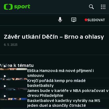
POPULÁRNÍ
SLEDOVAT
Fotbal
Závěr utkání Děčín – Brno a ohlasy
Hokej
6. 5. 2025
Tenis
Videa k tématu
Atletika
Eliška Hamzová má nové příjmení i
smlouvu
Cyklistika
Krejčí pořádá kemp pro mladé
basketbalisty
DALŠÍ SPORTY
James bude v kariéře v NBA pokračovat v
dresu Philadelphie
Americký fotbal
Basketbalové kadetky vyhrály na MS
NEPŘEHLÉDNĚTE
jeden duel a skončily čtrnácté