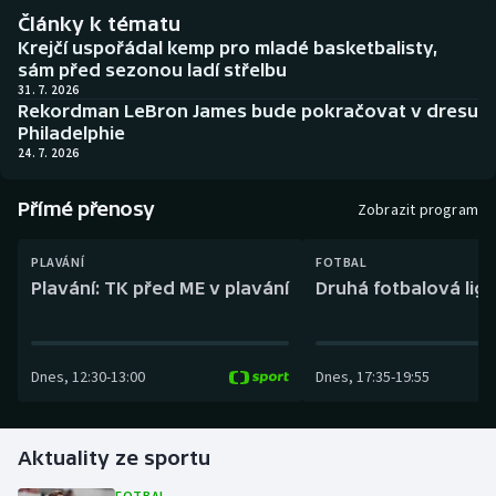
Baseball a softbal
Soutěže
Články k tématu
Krejčí uspořádal kemp pro mladé basketbalisty,
Basketbal
Historické návraty
sám před sezonou ladí střelbu
31. 7. 2026
Rekordman LeBron James bude pokračovat v dresu
Biatlon
Aplikace ČT sport
Philadelphie
24. 7. 2026
Boby a skeleton
AZ kvíz
Přímé přenosy
Zobrazit program
Box
PLAVÁNÍ
FOTBAL
Curling
Plavání: TK před ME v plavání
Druhá fotbalová liga
Dostihy
Dnes
,
12:30
-
13:00
Dnes
,
17:35
-
19:55
Florbal
Futsal
Aktuality ze sportu
Golf
FOTBAL