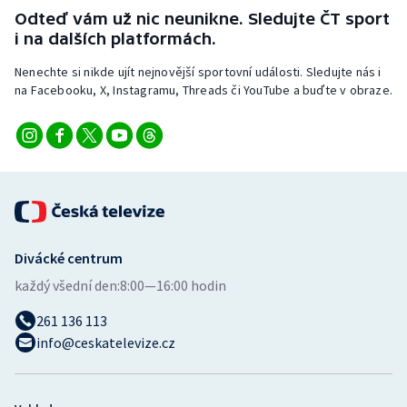
Stolní tenis
Odteď vám už nic neunikne. Sledujte ČT sport
i na dalších platformách.
Triatlon
Nenechte si nikde ujít nejnovější sportovní události. Sledujte nás i
na Facebooku, X, Instagramu, Threads či YouTube a buďte v obraze.
Veslování
Vodní slalom
Volejbal
Ostatní
Divácké centrum
každý všední den:
8:00—16:00 hodin
261 136 113
info@ceskatelevize.cz