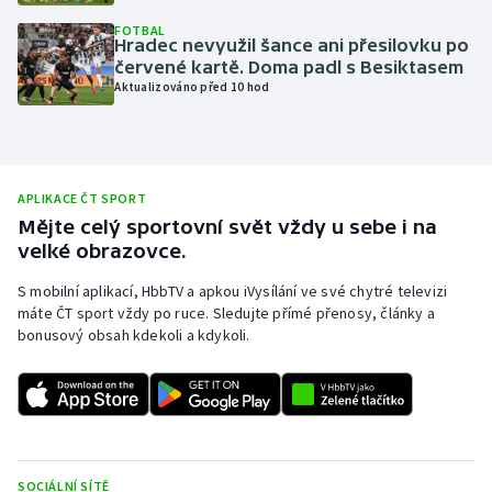
Olympijské hry
FOTBAL
Hradec nevyužil šance ani přesilovku po
červené kartě. Doma padl s Besiktasem
Parasport
Aktualizováno před 10 hod
Plavání
Plážový volejbal
APLIKACE ČT SPORT
Mějte celý sportovní svět vždy u sebe i na
Ragby
velké obrazovce.
S mobilní aplikací, HbbTV a apkou iVysílání ve své chytré televizi
Rychlobruslení
máte ČT sport vždy po ruce. Sledujte přímé přenosy, články a
bonusový obsah kdekoli a kdykoli.
Rychlostní kanoistika
Short track
Sportovní střelba
SOCIÁLNÍ SÍTĚ