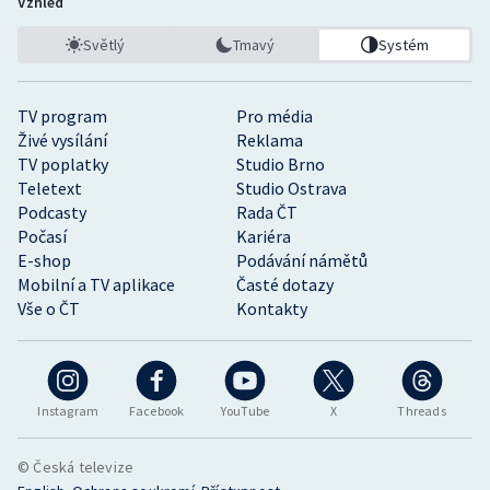
Vzhled
Světlý
Tmavý
Systém
TV program
Pro média
Živé vysílání
Reklama
TV poplatky
Studio Brno
Teletext
Studio Ostrava
Podcasty
Rada ČT
Počasí
Kariéra
E-shop
Podávání námětů
Mobilní a TV aplikace
Časté dotazy
Vše o ČT
Kontakty
Instagram
Facebook
YouTube
X
Threads
© Česká televize