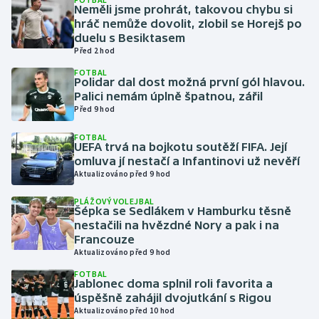
Neměli jsme prohrát, takovou chybu si
hráč nemůže dovolit, zlobil se Horejš po
Gymnastika
duelu s Besiktasem
Před 2 hod
Házená
FOTBAL
Polidar dal dost možná první gól hlavou.
Palici nemám úplně špatnou, zářil
Jezdectví
Před 9 hod
Judo
FOTBAL
UEFA trvá na bojkotu soutěží FIFA. Její
omluva jí nestačí a Infantinovi už nevěří
Krasobruslení
Aktualizováno před 9 hod
PLÁŽOVÝ VOLEJBAL
Lezení
Šépka se Sedlákem v Hamburku těsně
nestačili na hvězdné Nory a pak i na
Lyže a snowboard
Francouze
Aktualizováno před 9 hod
Moderní pětiboj
FOTBAL
Jablonec doma splnil roli favorita a
úspěšně zahájil dvojutkání s Rigou
Motorsport
Aktualizováno před 10 hod