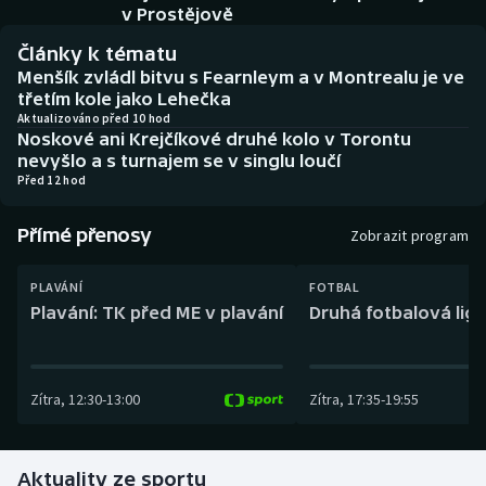
Baseball a softbal
Soutěže
v Prostějově
Články k tématu
Basketbal
Historické návraty
Menšík zvládl bitvu s Fearnleym a v Montrealu je ve
třetím kole jako Lehečka
Biatlon
Aplikace ČT sport
Aktualizováno před 10 hod
Noskové ani Krejčíkové druhé kolo v Torontu
nevyšlo a s turnajem se v singlu loučí
Boby a skeleton
AZ kvíz
Před 12 hod
Box
Přímé přenosy
Zobrazit program
Curling
PLAVÁNÍ
FOTBAL
Plavání: TK před ME v plavání
Druhá fotbalová liga
Dostihy
Florbal
Zítra
,
12:30
-
13:00
Zítra
,
17:35
-
19:55
Futsal
Aktuality ze sportu
Golf