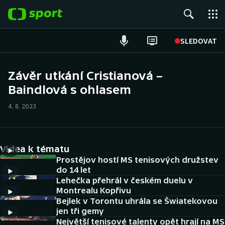
POPULÁRNÍ
SLEDOVAT
Fotbal
Závěr utkání Cristianová –
Baindlová s ohlasem
Hokej
4. 8. 2023
Tenis
Atletika
Videa k tématu
Cyklistika
Prostějov hostí MS tenisových družstev
do 14 let
Lehečka přehrál v českém duelu v
DALŠÍ SPORTY
Montrealu Kopřivu
Bejlek v Torontu uhrála se Šwiatekovou
Americký fotbal
NEPŘEHLÉDNĚTE
jen tři gemy
Největší tenisové talenty opět hrají na MS