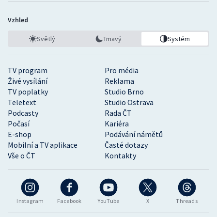
Vzhled
Světlý
Tmavý
Systém
TV program
Pro média
Živé vysílání
Reklama
TV poplatky
Studio Brno
Teletext
Studio Ostrava
Podcasty
Rada ČT
Počasí
Kariéra
E-shop
Podávání námětů
Mobilní a TV aplikace
Časté dotazy
Vše o ČT
Kontakty
Instagram
Facebook
YouTube
X
Threads