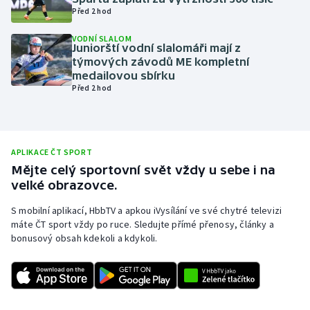
Před 2 hod
Olympijské hry
VODNÍ SLALOM
Juniorští vodní slalomáři mají z
Parasport
týmových závodů ME kompletní
medailovou sbírku
Plavání
Před 2 hod
Plážový volejbal
Ragby
APLIKACE ČT SPORT
Mějte celý sportovní svět vždy u sebe i na
velké obrazovce.
Rychlobruslení
S mobilní aplikací, HbbTV a apkou iVysílání ve své chytré televizi
Rychlostní kanoistika
máte ČT sport vždy po ruce. Sledujte přímé přenosy, články a
bonusový obsah kdekoli a kdykoli.
Short track
Sportovní střelba