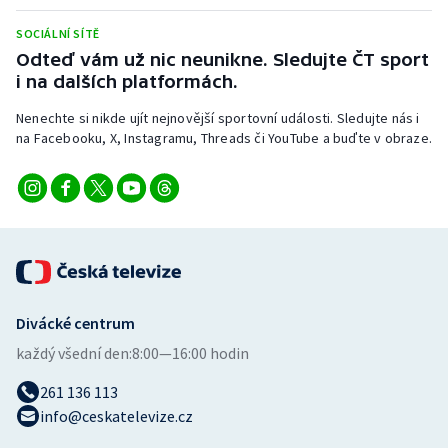
Stolní tenis
SOCIÁLNÍ SÍTĚ
Odteď vám už nic neunikne. Sledujte ČT sport
Triatlon
i na dalších platformách.
Veslování
Nenechte si nikde ujít nejnovější sportovní události. Sledujte nás i
na Facebooku, X, Instagramu, Threads či YouTube a buďte v obraze.
Vodní slalom
Volejbal
Ostatní
Divácké centrum
každý všední den:
8:00—16:00 hodin
261 136 113
info@ceskatelevize.cz