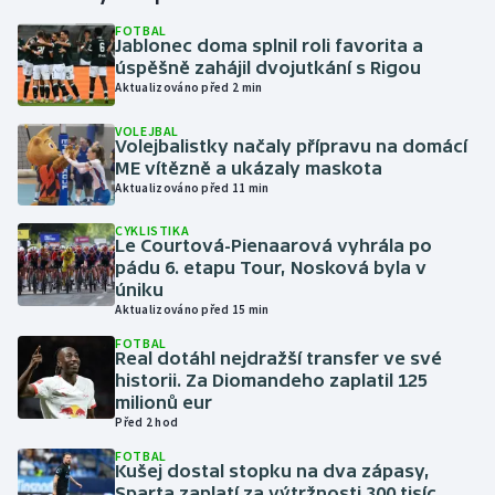
FOTBAL
Jablonec doma splnil roli favorita a
Gymnastika
úspěšně zahájil dvojutkání s Rigou
Aktualizováno před 2 min
Házená
VOLEJBAL
Volejbalistky načaly přípravu na domácí
Jezdectví
ME vítězně a ukázaly maskota
Aktualizováno před 11 min
Judo
CYKLISTIKA
Le Courtová-Pienaarová vyhrála po
Krasobruslení
pádu 6. etapu Tour, Nosková byla v
úniku
Aktualizováno před 15 min
Lezení
FOTBAL
Real dotáhl nejdražší transfer ve své
Lyže a snowboard
historii. Za Diomandeho zaplatil 125
milionů eur
Moderní pětiboj
Před 2 hod
FOTBAL
Kušej dostal stopku na dva zápasy,
Motorsport
Sparta zaplatí za výtržnosti 300 tisíc