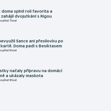
 doma splnil roli favorita a
zahájil dvojutkání s Rigou
o před 7 hod
evyužil šance ani přesilovku po
 kartě. Doma padl s Besiktasem
o před 8 hod
istky načaly přípravu na domácí
zně a ukázaly maskota
o před 9 hod