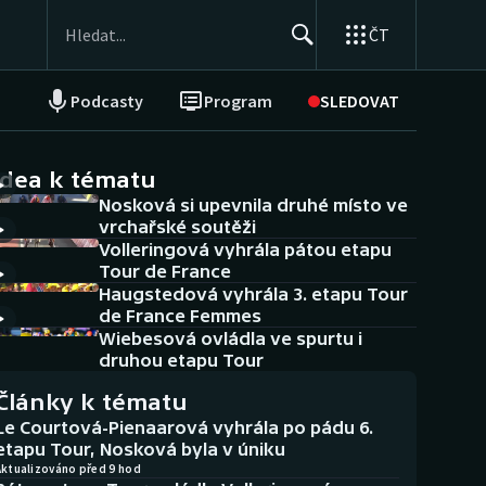
ČT
Podcasty
Program
SLEDOVAT
NEPŘEHLÉDNĚTE
Soutěže
idea k tématu
Nosková si upevnila druhé místo ve
Historické návraty
vrchařské soutěži
Volleringová vyhrála pátou etapu
Aplikace ČT sport
Tour de France
Haugstedová vyhrála 3. etapu Tour
AZ kvíz
de France Femmes
Wiebesová ovládla ve spurtu i
druhou etapu Tour
Články k tématu
Le Courtová-Pienaarová vyhrála po pádu 6.
etapu Tour, Nosková byla v úniku
Aktualizováno před 9 hod