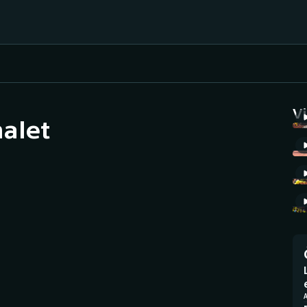
Házená
Ragby
V
alet
Jezdectví
Rychlobruslení
Rychlostní
Judo
kanoistika
Krasobruslení
Short track
Lezení
Sportovní střelba
Lyže a snowboard
Stolní tenis