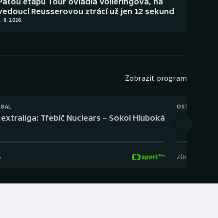
Pátou etapu Tour ovládla Volleringová, na
vedoucí Reusserovou ztrácí už jen 12 sekund
. 8. 2026
Zobrazit program
TBAL
OSTATNÍ
extraliga: Třebíč Nuclears – Sokol Hluboká
Orientační
5
Zítra
,
14:00
-
17