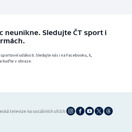
 neunikne. Sledujte ČT sport i
ormách.
 sportovní události. Sledujte nás i na Facebooku, X,
a buďte v obraze.
eská televize na sociálních sítích: