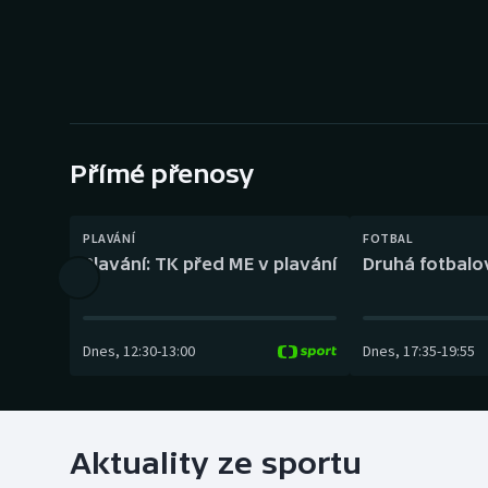
Curling
Dostihy
Florbal
Futsal
Přímé přenosy
Golf
PLAVÁNÍ
FOTBAL
Plavání: TK před ME v plavání
Druhá fotbalov
Gymnastika
Dnes
,
12:30
-
13:00
Dnes
,
17:35
-
19:55
Aktuality ze sportu