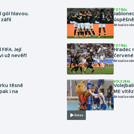
FOTBAL
 gól hlavou.
Jablonec
zářil
úspěšně 
Aktualizován
FOTBAL
FIFA. Její
Hradec n
vi už nevěří
červené
Aktualizován
VOLEJBAL
rku těsně
Volejbal
pak i na
ME vítě
Aktualizován
Video