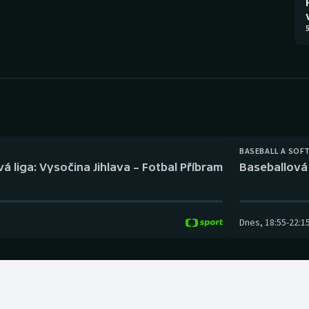
Moderní pětiboj
Triatlon
5
Motorsport
Veslování
Olympijské hry
Vodní slalom
Parasport
Volejbal
Plavání
Ostatní
BASEBALL A SOF
á liga: Vysočina Jihlava – Fotbal Příbram
Baseballová 
Plážový volejbal
Dnes
,
18:55
-
22:1