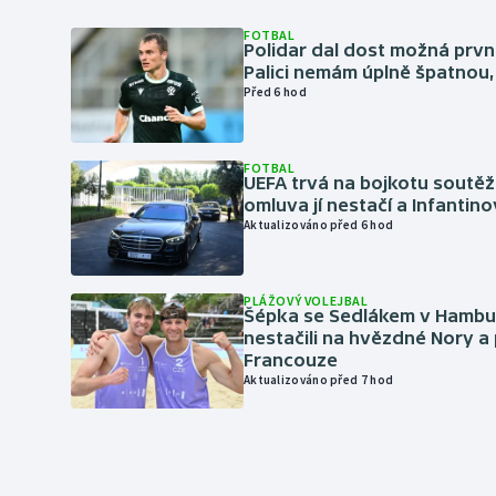
FOTBAL
Polidar dal dost možná první
Palici nemám úplně špatnou, 
Před 6 hod
FOTBAL
UEFA trvá na bojkotu soutěží 
omluva jí nestačí a Infantino
Aktualizováno před 6 hod
PLÁŽOVÝ VOLEJBAL
Šépka se Sedlákem v Hambu
nestačili na hvězdné Nory a 
Francouze
Aktualizováno před 7 hod