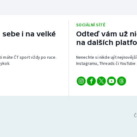
SOCIÁLNÍ SÍTĚ
 sebe i na velké
Odteď vám už nic
na dalších platf
izi máte ČT sport vždy po ruce.
Nenechte si nikde ujít nejnovější
ykoli.
Instagramu, Threads či YouTube 
Č