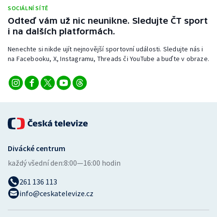
Stolní tenis
SOCIÁLNÍ SÍTĚ
Odteď vám už nic neunikne. Sledujte ČT sport
Triatlon
i na dalších platformách.
Nenechte si nikde ujít nejnovější sportovní události. Sledujte nás i
Veslování
na Facebooku, X, Instagramu, Threads či YouTube a buďte v obraze.
Vodní slalom
Volejbal
Ostatní
Divácké centrum
každý všední den:
8:00—16:00 hodin
261 136 113
info@ceskatelevize.cz