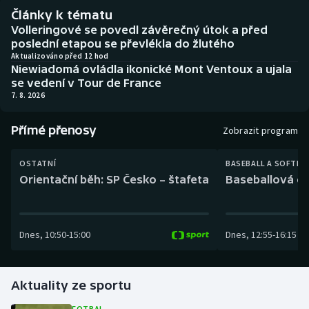
Baseball a softbal
Soutěže
Články k tématu
Volleringové se povedl závěrečný útok a před
Basketbal
Historické návraty
poslední etapou se převlékla do žlutého
Aktualizováno před 12 hod
Niewiadomá ovládla ikonické Mont Ventoux a ujala
Biatlon
Aplikace ČT sport
se vedení v Tour de France
7. 8. 2026
Boby a skeleton
AZ kvíz
Přímé přenosy
Zobrazit program
Box
OSTATNÍ
BASEBALL A SOFTBA
Curling
Orientační běh: SP Česko – štafeta
Baseballová ex
Dostihy
Dnes
,
10:50
-
15:00
Dnes
,
12:55
-
16:15
Florbal
Futsal
Aktuality ze sportu
Golf
FOTBAL