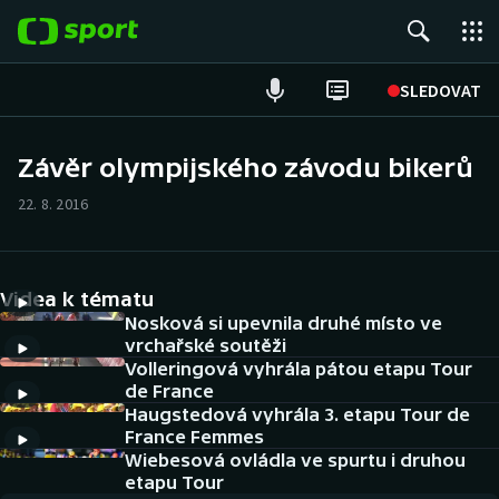
POPULÁRNÍ
SLEDOVAT
Fotbal
Závěr olympijského závodu bikerů
Hokej
22. 8. 2016
Tenis
Videa k tématu
Atletika
Nosková si upevnila druhé místo ve
vrchařské soutěži
Cyklistika
Volleringová vyhrála pátou etapu Tour
de France
DALŠÍ SPORTY
Haugstedová vyhrála 3. etapu Tour de
France Femmes
Americký fotbal
Wiebesová ovládla ve spurtu i druhou
NEPŘEHLÉDNĚTE
etapu Tour