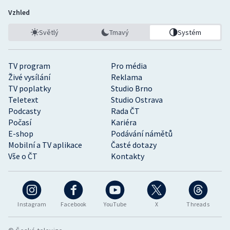
Vzhled
Světlý
Tmavý
Systém
TV program
Pro média
Živé vysílání
Reklama
TV poplatky
Studio Brno
Teletext
Studio Ostrava
Podcasty
Rada ČT
Počasí
Kariéra
E-shop
Podávání námětů
Mobilní a TV aplikace
Časté dotazy
Vše o ČT
Kontakty
Instagram
Facebook
YouTube
X
Threads