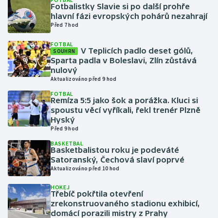
Fotbalistky Slavie si po další prohře
hlavní fázi evropských pohárů nezahrají
Gymnastika
Před 7 hod
FOTBAL
Házená
V Teplicích padlo deset gólů,
SOUHRN
Sparta padla v Boleslavi, Zlín zůstává
Jezdectví
nulový
Aktualizováno před 9 hod
Judo
FOTBAL
Remíza 5:5 jako šok a porážka. Kluci si
spoustu věcí vyříkali, řekl trenér Plzně
Krasobruslení
Hyský
Před 9 hod
Lezení
BASKETBAL
Basketbalistou roku je podeváté
Satoranský, Čechová slaví poprvé
Lyže a snowboard
Aktualizováno před 10 hod
Moderní pětiboj
HOKEJ
Třebíč pokřtila otevření
zrekonstruovaného stadionu exhibicí,
Motorsport
domácí porazili mistry z Prahy