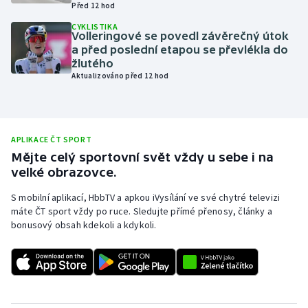
Před 12 hod
Olympijské hry
CYKLISTIKA
Volleringové se povedl závěrečný útok
a před poslední etapou se převlékla do
Parasport
žlutého
Aktualizováno před 12 hod
Plavání
Plážový volejbal
APLIKACE ČT SPORT
Ragby
Mějte celý sportovní svět vždy u sebe i na
velké obrazovce.
Rychlobruslení
S mobilní aplikací, HbbTV a apkou iVysílání ve své chytré televizi
máte ČT sport vždy po ruce. Sledujte přímé přenosy, články a
Rychlostní kanoistika
bonusový obsah kdekoli a kdykoli.
Short track
Sportovní střelba