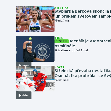
ATLETIKA
Stýplařka Berková skončila 
juniorském světovém šampi
Před 17 min
TENIS
Menšík je v Montrea
SESTŘIH
osmifinále
Aktualizováno před 1 hod
Video
HOKEJ
Střelecká převaha nestačila
Osmnáctka prohrála i se Šv
Před 1 hod
Video