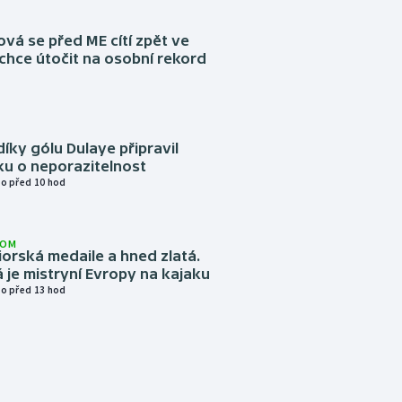
á se před ME cítí zpět ve
chce útočit na osobní rekord
díky gólu Dulaye připravil
ku o neporazitelnost
o před 10 hod
LOM
niorská medaile a hned zlatá.
 je mistryní Evropy na kajaku
o před 13 hod