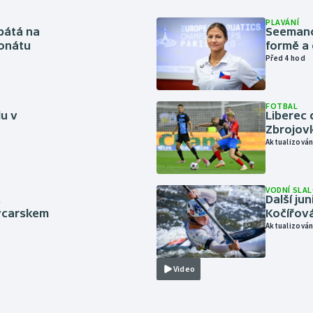
PLAVÁNÍ
pátá na
Seemanov
onátu
formě a 
Před 4 hod
FOTBAL
lu v
Liberec 
Zbrojov
Aktualizován
VODNÍ SLA
.
Další ju
ýcarskem
Kočířová
Aktualizován
Video