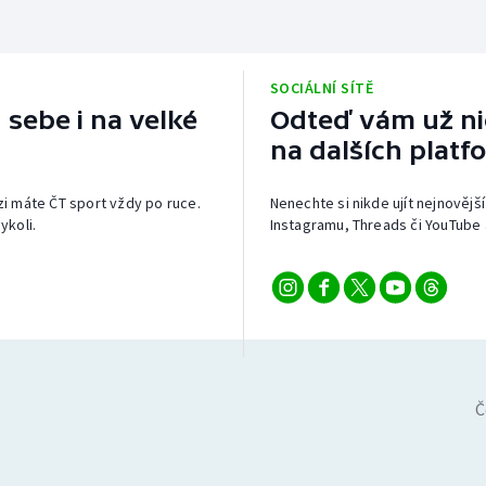
SOCIÁLNÍ SÍTĚ
 sebe i na velké
Odteď vám už nic
na dalších platf
izi máte ČT sport vždy po ruce.
Nenechte si nikde ujít nejnovější
ykoli.
Instagramu, Threads či YouTube 
Č