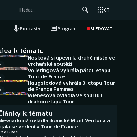
ČT
Podcasty
Program
SLEDOVAT
NEPŘEHLÉDNĚTE
Soutěže
idea k tématu
Nosková si upevnila druhé místo ve
Historické návraty
vrchařské soutěži
Volleringová vyhrála pátou etapu
Aplikace ČT sport
Tour de France
Haugstedová vyhrála 3. etapu Tour
AZ kvíz
de France Femmes
Wiebesová ovládla ve spurtu i
druhou etapu Tour
Články k tématu
Niewiadomá ovládla ikonické Mont Ventoux a
ujala se vedení v Tour de France
Před 15 hod