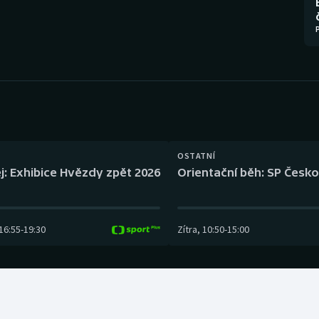
Moderní pětiboj
Triatlon
Motorsport
Veslování
Olympijské hry
Vodní slalom
Parasport
Volejbal
Plavání
Ostatní
OSTATNÍ
j: Exhibice Hvězdy zpět 2026
Orientační běh: SP Česko
Plážový volejbal
16:55
-
19:30
Zítra
,
10:50
-
15:00