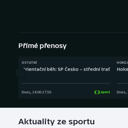
Curling
Dostihy
Florbal
Futsal
Přímé přenosy
Golf
OSTATNÍ
HOKEJ
Orientační běh: SP Česko – střední trať
Hoke
Gymnastika
Dnes
,
14:00
-
17:50
Dnes
,
Aktuality ze sportu