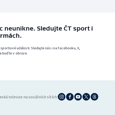
 neunikne. Sledujte ČT sport i
ormách.
 sportovní události. Sledujte nás i na Facebooku, X,
a buďte v obraze.
eská televize na sociálních sítích: