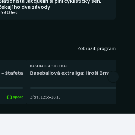
Biatlonista Jacquelin si plní cyklistický sen,
čekají ho dva závody
Před 23 hod
Zobrazit program
BASEBALL A SOFTBAL
 – štafeta
Baseballová extraliga: Hroši Brno – Eagles
Zítra
,
12:55
-
16:15