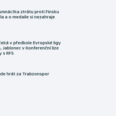
mnáctka ztrátu proti Finsku
a a o medaile si nezahraje
eká v předkole Evropské ligy
, Jablonec v Konferenční lize
ly s RFS
ude hrát za Trabzonspor