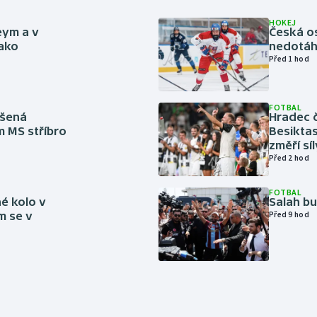
HOKEJ
eym a v
Česká os
jako
nedotáhl
Před 1 hod
FOTBAL
íšená
Hradec č
m MS stříbro
Besiktas
změří sí
Před 2 hod
FOTBAL
é kolo v
Salah b
m se v
Před 9 hod