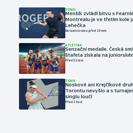
TENIS
Menšík zvládl bitvu s Fearnl
Montrealu je ve třetím kole 
Lehečka
Aktualizováno před 10 min
ATLETIKA
Senzační medaile. Česká sm
štafeta získala na juniorské
Před 52 min
TENIS
Noskové ani Krejčíkové druh
Torontu nevyšlo a s turnaje
singlu loučí
Před 1 hod