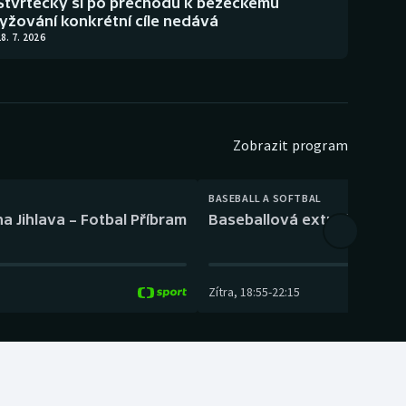
Štvrtecký si po přechodu k běžeckému
lyžování konkrétní cíle nedává
8. 7. 2026
Zobrazit program
BASEBALL A SOFTBAL
a Jihlava – Fotbal Příbram
Baseballová extraliga: Tře
Zítra
,
18:55
-
22:15