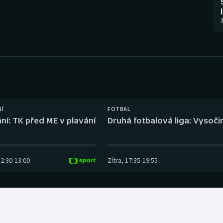
Moderní pětiboj
Triatlon
2
Motorsport
Veslování
Olympijské hry
Vodní slalom
Parasport
Volejbal
Plavání
Ostatní
NÍ
FOTBAL
ní: TK před ME v plavání
Druhá fotbalová liga: Vysočin
Plážový volejbal
12:30
-
13:00
Zítra
,
17:35
-
19:55