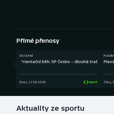
Curling
Dostihy
Florbal
Futsal
Přímé přenosy
Golf
OSTATNÍ
PLAVÁ
Orientační běh: SP Česko – dlouhá trať
Plavá
Gymnastika
Dnes
,
11:50
-
16:00
Zítra
,
Aktuality ze sportu