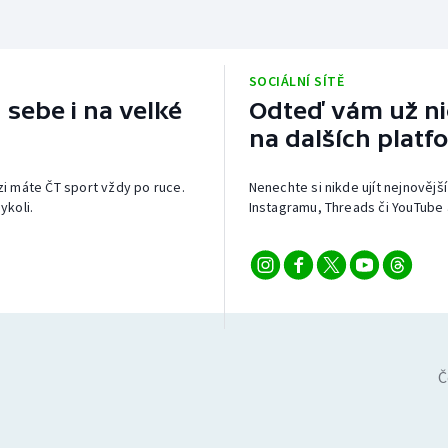
SOCIÁLNÍ SÍTĚ
 sebe i na velké
Odteď vám už nic
na dalších platf
izi máte ČT sport vždy po ruce.
Nenechte si nikde ujít nejnovější
ykoli.
Instagramu, Threads či YouTube 
Č