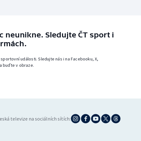
 neunikne. Sledujte ČT sport i
ormách.
 sportovní události. Sledujte nás i na Facebooku, X,
a buďte v obraze.
eská televize na sociálních sítích: