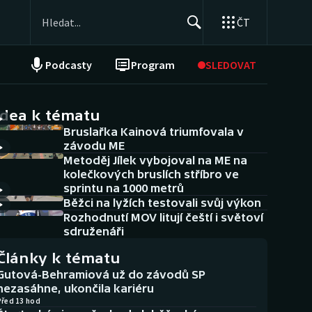
ČT
Podcasty
Program
SLEDOVAT
NEPŘEHLÉDNĚTE
Soutěže
idea k tématu
Bruslařka Kainová triumfovala v
Historické návraty
závodu ME
Metoděj Jílek vybojoval na ME na
Aplikace ČT sport
kolečkových bruslích stříbro ve
sprintu na 1000 metrů
AZ kvíz
Běžci na lyžích testovali svůj výkon
Rozhodnutí MOV litují čeští i světoví
sdruženáři
Články k tématu
Gutová-Behramiová už do závodů SP
nezasáhne, ukončila kariéru
Před 13 hod