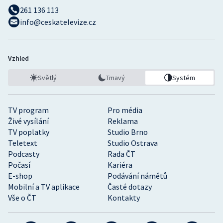
261 136 113
info@ceskatelevize.cz
Vzhled
Světlý
Tmavý
Systém
TV program
Pro média
Živé vysílání
Reklama
TV poplatky
Studio Brno
Teletext
Studio Ostrava
Podcasty
Rada ČT
Počasí
Kariéra
E-shop
Podávání námětů
Mobilní a TV aplikace
Časté dotazy
Vše o ČT
Kontakty