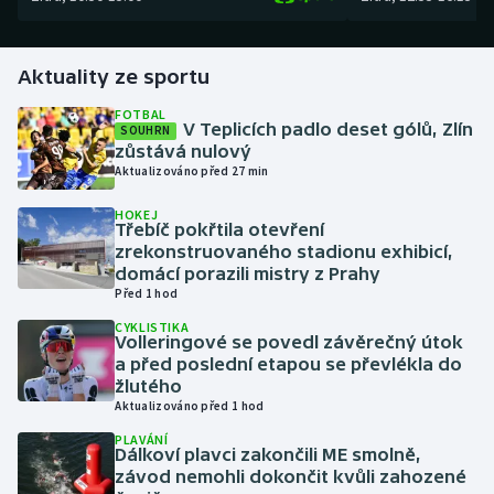
Gymnastika
Aktuality ze sportu
Házená
FOTBAL
V Teplicích padlo deset gólů, Zlín
SOUHRN
zůstává nulový
Jezdectví
Aktualizováno před 27 min
Judo
HOKEJ
Třebíč pokřtila otevření
zrekonstruovaného stadionu exhibicí,
Krasobruslení
domácí porazili mistry z Prahy
Před 1 hod
Lezení
CYKLISTIKA
Volleringové se povedl závěrečný útok
a před poslední etapou se převlékla do
Lyže a snowboard
žlutého
Aktualizováno před 1 hod
Moderní pětiboj
PLAVÁNÍ
Dálkoví plavci zakončili ME smolně,
Motorsport
závod nemohli dokončit kvůli zahozené