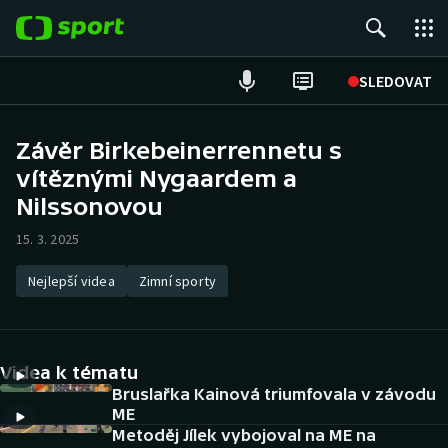
POPULÁRNÍ
SLEDOVAT
Fotbal
Závěr Birkebeinerrennetu s
vítěznými Nygaardem a
Hokej
Nilssonovou
Tenis
15. 3. 2025
Atletika
Nejlepší videa
Zimní sporty
Cyklistika
DALŠÍ SPORTY
Videa k tématu
Bruslařka Kainová triumfovala v závodu
Americký fotbal
NEPŘEHLÉDNĚTE
ME
Metoděj Jílek vybojoval na ME na