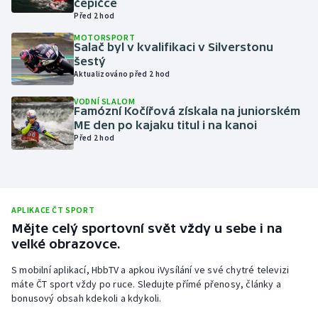
čepičce
Před 2 hod
Olympijské hry
MOTORSPORT
Salač byl v kvalifikaci v Silverstonu
Parasport
šestý
Aktualizováno před 2 hod
Plavání
VODNÍ SLALOM
Famózní Kočířová získala na juniorském
Plážový volejbal
ME den po kajaku titul i na kanoi
Před 2 hod
Ragby
Rychlobruslení
APLIKACE ČT SPORT
Rychlostní kanoistika
Mějte celý sportovní svět vždy u sebe i na
velké obrazovce.
Short track
S mobilní aplikací, HbbTV a apkou iVysílání ve své chytré televizi
máte ČT sport vždy po ruce. Sledujte přímé přenosy, články a
Sportovní střelba
bonusový obsah kdekoli a kdykoli.