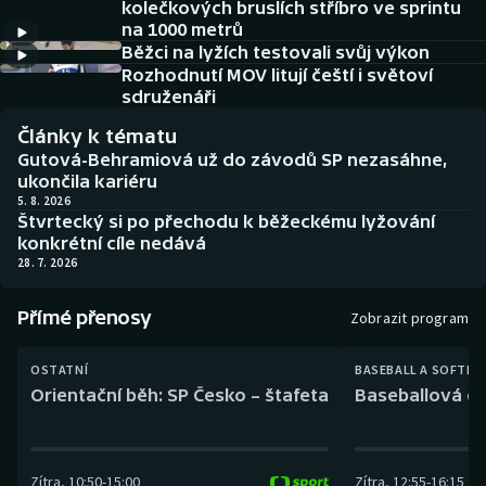
kolečkových bruslích stříbro ve sprintu
Baseball a softbal
Soutěže
na 1000 metrů
Běžci na lyžích testovali svůj výkon
Basketbal
Historické návraty
Rozhodnutí MOV litují čeští i světoví
sdruženáři
Biatlon
Aplikace ČT sport
Články k tématu
Gutová-Behramiová už do závodů SP nezasáhne,
Boby a skeleton
AZ kvíz
ukončila kariéru
5. 8. 2026
Štvrtecký si po přechodu k běžeckému lyžování
Box
konkrétní cíle nedává
28. 7. 2026
Curling
Přímé přenosy
Zobrazit program
Dostihy
OSTATNÍ
BASEBALL A SOFTBA
Florbal
Orientační běh: SP Česko – štafeta
Baseballová ex
Futsal
Zítra
,
10:50
-
15:00
Zítra
,
12:55
-
16:15
Golf