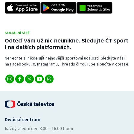
Stolní tenis
Triatlon
Veslování
SOCIÁLNÍ SÍTĚ
Odteď vám už nic neunikne. Sledujte ČT sport
i na dalších platformách.
Vodní slalom
Nenechte si nikde ujít nejnovější sportovní události. Sledujte nás i
Volejbal
na Facebooku, X, Instagramu, Threads či YouTube a buďte v obraze.
Ostatní
Divácké centrum
každý všední den:
8:00—16:00 hodin