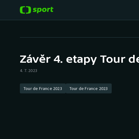
POPULÁRNÍ
DALŠÍ SPORTY
Fotbal
Americký fotbal
Závěr 4. etapy Tour d
Hokej
Baseball a softbal
4. 7. 2023
Tenis
Basketbal
Tour de France 2023
Tour de France 2023
Atletika
Biatlon
Cyklistika
Boby a skeleton
Box