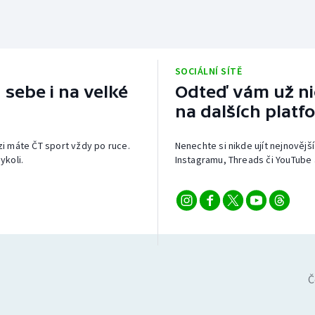
SOCIÁLNÍ SÍTĚ
 sebe i na velké
Odteď vám už nic
na dalších platf
izi máte ČT sport vždy po ruce.
Nenechte si nikde ujít nejnovější
ykoli.
Instagramu, Threads či YouTube 
Č