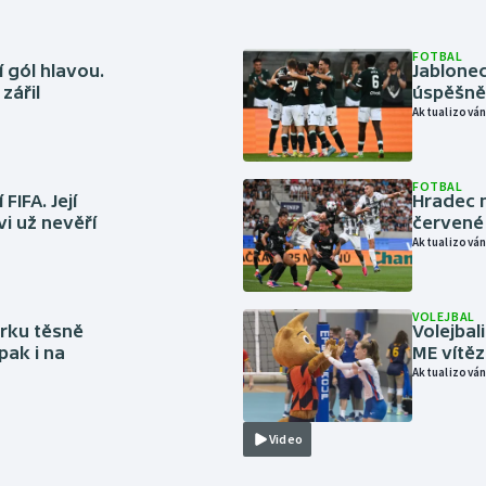
FOTBAL
 gól hlavou.
Jablonec
zářil
úspěšně 
Aktualizován
FOTBAL
FIFA. Její
Hradec n
vi už nevěří
červené
Aktualizován
VOLEJBAL
rku těsně
Volejbal
pak i na
ME vítě
Aktualizován
Video