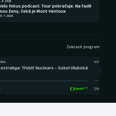
. 8. 2026
Velo fokus podcast: Tour pokračuje. Na řadě
jsou ženy, čeká je Mont Ventoux
0. 7. 2026
Zobrazit program
TBAL
OSTATNÍ
extraliga: Třebíč Nuclears – Sokol Hluboká
Orientační
5
Zítra
,
14:00
-
17