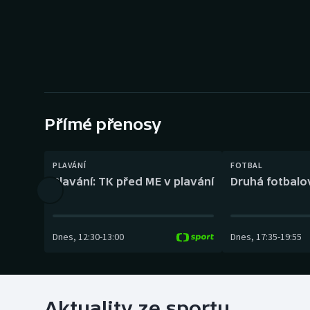
Curling
Dostihy
Florbal
Futsal
Přímé přenosy
Golf
PLAVÁNÍ
FOTBAL
Gymnastika
Plavání: TK před ME v plavání
Druhá fotbalov
Dnes
,
12:30
-
13:00
Dnes
,
17:35
-
19:55
Aktuality ze sportu