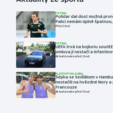
FOTBAL
Polidar dal dost možná první
Palici nemám úplně špatnou, 
Před 2 hod
FOTBAL
UEFA trvá na bojkotu soutěží 
omluva jí nestačí a Infantino
Aktualizováno před 2 hod
PLÁŽOVÝ VOLEJBAL
Šépka se Sedlákem v Hambu
nestačili na hvězdné Nory a 
Francouze
Aktualizováno před 3 hod