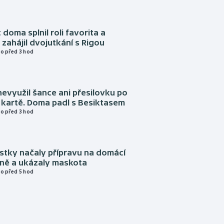
 doma splnil roli favorita a
zahájil dvojutkání s Rigou
o před 3 hod
evyužil šance ani přesilovku po
 kartě. Doma padl s Besiktasem
o před 3 hod
istky načaly přípravu na domácí
zně a ukázaly maskota
o před 5 hod