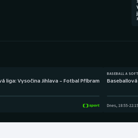
Moderní pětiboj
Triatlon
1
Motorsport
Veslování
3
Olympijské hry
Vodní slalom
Parasport
Volejbal
Plavání
Ostatní
BASEBALL A SOF
Plážový volejbal
á liga: Vysočina Jihlava – Fotbal Příbram
Baseballová 
Dnes
,
18:55
-
22:1