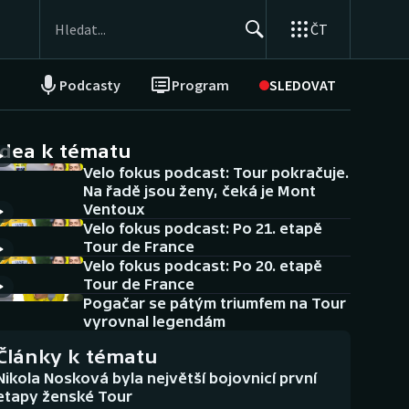
ČT
Podcasty
Program
SLEDOVAT
NEPŘEHLÉDNĚTE
Soutěže
idea k tématu
Velo fokus podcast: Tour pokračuje.
Historické návraty
Na řadě jsou ženy, čeká je Mont
Ventoux
Aplikace ČT sport
Velo fokus podcast: Po 21. etapě
Tour de France
AZ kvíz
Velo fokus podcast: Po 20. etapě
Tour de France
Pogačar se pátým triumfem na Tour
vyrovnal legendám
Články k tématu
Nikola Nosková byla největší bojovnicí první
etapy ženské Tour