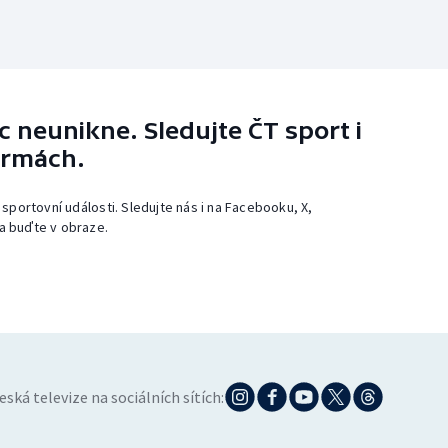
 neunikne. Sledujte ČT sport i
ormách.
 sportovní události. Sledujte nás i na Facebooku, X,
a buďte v obraze.
eská televize na sociálních sítích: