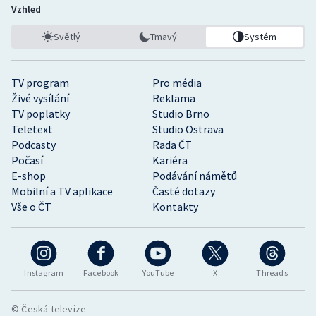
Vzhled
Světlý
Tmavý
Systém
TV program
Pro média
Živé vysílání
Reklama
TV poplatky
Studio Brno
Teletext
Studio Ostrava
Podcasty
Rada ČT
Počasí
Kariéra
E-shop
Podávání námětů
Mobilní a TV aplikace
Časté dotazy
Vše o ČT
Kontakty
Instagram
Facebook
YouTube
X
Threads
© Česká televize