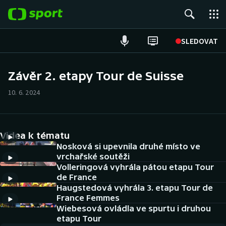
POPULÁRNÍ
SLEDOVAT
Fotbal
Závěr 2. etapy Tour de Suisse
Hokej
10. 6. 2024
Tenis
Videa k tématu
Atletika
Nosková si upevnila druhé místo ve
vrchařské soutěži
Cyklistika
Volleringová vyhrála pátou etapu Tour
de France
DALŠÍ SPORTY
Haugstedová vyhrála 3. etapu Tour de
France Femmes
Americký fotbal
Wiebesová ovládla ve spurtu i druhou
NEPŘEHLÉDNĚTE
etapu Tour