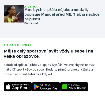
Olympijské hry
ATLETIKA
Moc bych si přála nějakou medaili,
popisuje Manuel před ME. Tlak si nechce
Parasport
připustit
Před 4 hod
Plavání
Plážový volejbal
APLIKACE ČT SPORT
Mějte celý sportovní svět vždy u sebe i na
Ragby
velké obrazovce.
Rychlobruslení
S mobilní aplikací, HbbTV a apkou iVysílání ve své chytré televizi
máte ČT sport vždy po ruce. Sledujte přímé přenosy, články a
bonusový obsah kdekoli a kdykoli.
Rychlostní kanoistika
Short track
Sportovní střelba