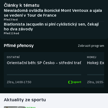
Baseball a softbal
Soutěže
Články k tématu
Niewiadomá ovládla ikonické Mont Ventoux a ujala
Basketbal
Historické návraty
se vedení v Tour de France
Před 3 hod
Biatlonista Jacquelin si plní cyklistický sen, čekají
Biatlon
Aplikace ČT sport
ho dva závody
Před 11 hod
Boby a skeleton
AZ kvíz
Přímé přenosy
Zobrazit program
Box
OSTATNÍ
HOKEJ
Curling
Orientační běh: SP Česko – střední trať
Hokej: Exh
Dostihy
Zítra
,
14:00
-
17:50
Zítra
,
16:55
-
19
Florbal
Futsal
Aktuality ze sportu
Golf
FOTBAL