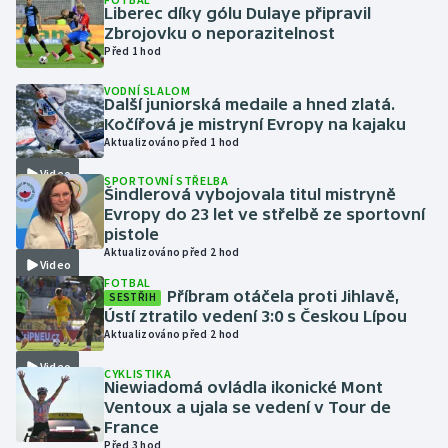
Liberec díky gólu Dulaye připravil
Zbrojovku o neporazitelnost
Gymnastika
Před 1 hod
VODNÍ SLALOM
Házená
Další juniorská medaile a hned zlatá.
Kočířová je mistryní Evropy na kajaku
Jezdectví
Aktualizováno před 1 hod
Video
SPORTOVNÍ STŘELBA
Judo
Šindlerová vybojovala titul mistryně
Evropy do 23 let ve střelbě ze sportovní
pistole
Krasobruslení
Aktualizováno před 2 hod
Video
FOTBAL
Lezení
Příbram otáčela proti Jihlavě,
SESTŘIH
Ústí ztratilo vedení 3:0 s Českou Lípou
Lyže a snowboard
Aktualizováno před 2 hod
Video
CYKLISTIKA
Moderní pětiboj
Niewiadomá ovládla ikonické Mont
Ventoux a ujala se vedení v Tour de
France
Motorsport
Před 3 hod