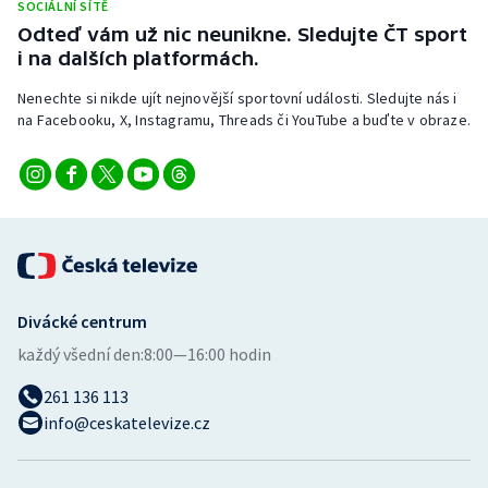
SOCIÁLNÍ SÍTĚ
Stolní tenis
Odteď vám už nic neunikne. Sledujte ČT sport
i na dalších platformách.
Triatlon
Nenechte si nikde ujít nejnovější sportovní události. Sledujte nás i
Veslování
na Facebooku, X, Instagramu, Threads či YouTube a buďte v obraze.
Vodní slalom
Volejbal
Ostatní
Divácké centrum
každý všední den:
8:00—16:00 hodin
261 136 113
info@ceskatelevize.cz