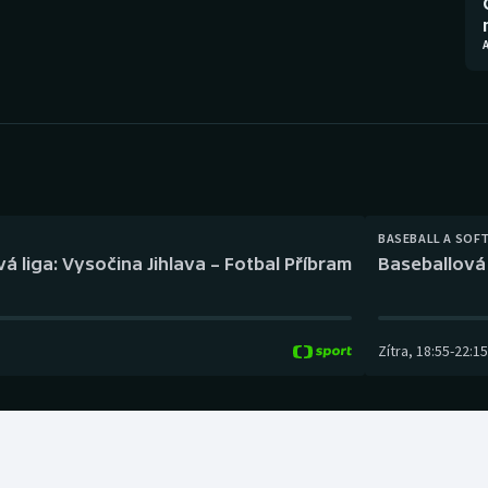
Moderní pětiboj
Triatlon
Motorsport
Veslování
Olympijské hry
Vodní slalom
Parasport
Volejbal
Plavání
Ostatní
BASEBALL A SOF
á liga: Vysočina Jihlava – Fotbal Příbram
Baseballová 
Plážový volejbal
Zítra
,
18:55
-
22:15