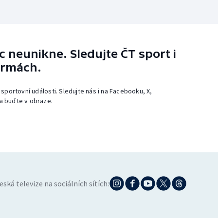
 neunikne. Sledujte ČT sport i
ormách.
 sportovní události. Sledujte nás i na Facebooku, X,
a buďte v obraze.
eská televize na sociálních sítích: