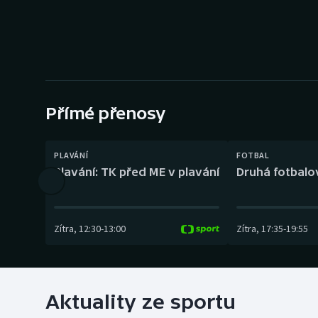
Curling
Dostihy
Florbal
Futsal
Přímé přenosy
Golf
PLAVÁNÍ
FOTBAL
Plavání: TK před ME v plavání
Druhá fotbalov
Gymnastika
Zítra
,
12:30
-
13:00
Zítra
,
17:35
-
19:55
Aktuality ze sportu