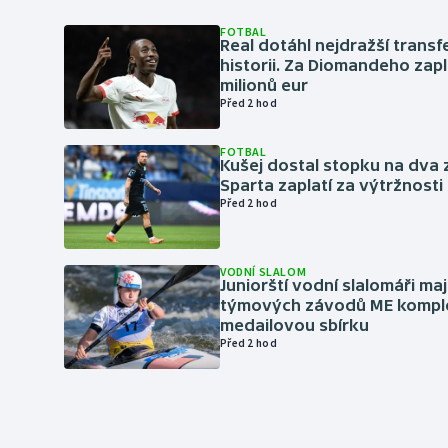
FOTBAL
Real dotáhl nejdražší transf
historii. Za Diomandeho zapla
milionů eur
Před 2 hod
FOTBAL
Kušej dostal stopku na dva 
Sparta zaplatí za výtržnosti 
Před 2 hod
VODNÍ SLALOM
Juniorští vodní slalomáři maj
týmových závodů ME kompl
medailovou sbírku
Před 2 hod