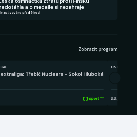
Česká osmnáctka ztrátu proti Finsku
nedotáhla a o medaile si nezahraje
Aktualizováno před 9 hod
Zobrazit program
TBAL
OSTATNÍ
extraliga: Třebíč Nuclears – Sokol Hluboká
Orientační
8.8.
,
14:00
-
17: