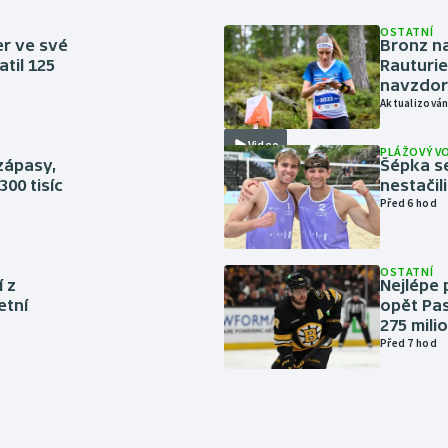
OSTATNÍ
er ve své
Bronz na
til 125
Rauturie
navzdor
Aktualizován
Video
PLÁŽOVÝ V
zápasy,
Šépka s
300 tisíc
nestačil
Před 6 hod
OSTATNÍ
í z
Nejlépe 
etní
opět Pas
275 mili
Před 7 hod