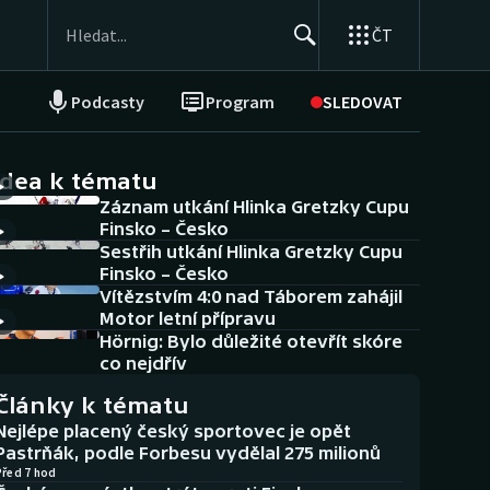
ČT
Podcasty
Program
SLEDOVAT
NEPŘEHLÉDNĚTE
Soutěže
idea k tématu
Záznam utkání Hlinka Gretzky Cupu
Historické návraty
Finsko – Česko
Sestřih utkání Hlinka Gretzky Cupu
Aplikace ČT sport
Finsko – Česko
Vítězstvím 4:0 nad Táborem zahájil
AZ kvíz
Motor letní přípravu
Hörnig: Bylo důležité otevřít skóre
co nejdřív
Články k tématu
Nejlépe placený český sportovec je opět
Pastrňák, podle Forbesu vydělal 275 milionů
Před 7 hod