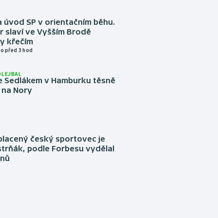
 úvod SP v orientačním běhu.
r slaví ve Vyšším Brodě
y křečím
o před 3 hod
OLEJBAL
e Sedlákem v Hamburku těsně
i na Nory
placený český sportovec je
trňák, podle Forbesu vydělal
onů