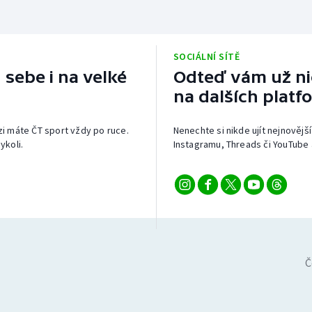
SOCIÁLNÍ SÍTĚ
 sebe i na velké
Odteď vám už nic
na dalších platf
izi máte ČT sport vždy po ruce.
Nenechte si nikde ujít nejnovější
ykoli.
Instagramu, Threads či YouTube 
Č