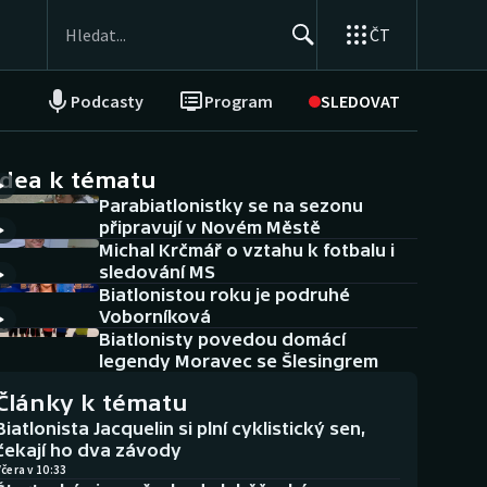
ČT
Podcasty
Program
SLEDOVAT
NEPŘEHLÉDNĚTE
Soutěže
idea k tématu
Parabiatlonistky se na sezonu
Historické návraty
připravují v Novém Městě
Michal Krčmář o vztahu k fotbalu i
Aplikace ČT sport
sledování MS
Biatlonistou roku je podruhé
AZ kvíz
Voborníková
Biatlonisty povedou domácí
legendy Moravec se Šlesingrem
Články k tématu
Biatlonista Jacquelin si plní cyklistický sen,
čekají ho dva závody
čera v 10:33