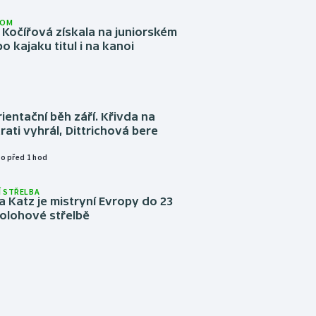
LOM
Kočířová získala na juniorském
o kajaku titul i na kanoi
ientační běh září. Křivda na
trati vyhrál, Dittrichová bere
o před 1 hod
 STŘELBA
 Katz je mistryní Evropy do 23
ípolohové střelbě