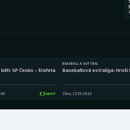
Moderní pětiboj
Triatlon
2
Motorsport
Veslování
Olympijské hry
Vodní slalom
Parasport
Volejbal
Plavání
Ostatní
BASEBALL A SOFTBAL
 běh: SP Česko – štafeta
Baseballová extraliga: Hroši
Plážový volejbal
:00
Zítra
,
12:55
-
16:15