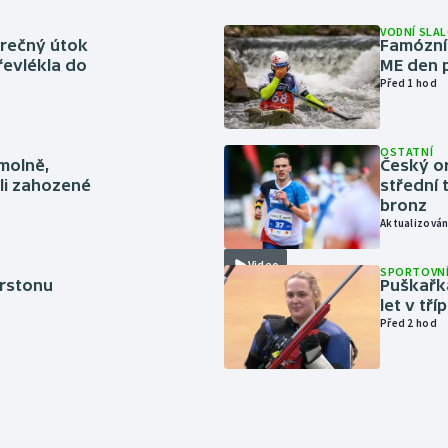
VODNÍ SLA
ěrečný útok
Famózní 
řevlékla do
ME den p
Před 1 hod
OSTATNÍ
smolně,
Český or
li zahozené
střední 
bronz
Aktualizován
Video
SPORTOVNÍ
erstonu
Puškařka
let v tř
Před 2 hod