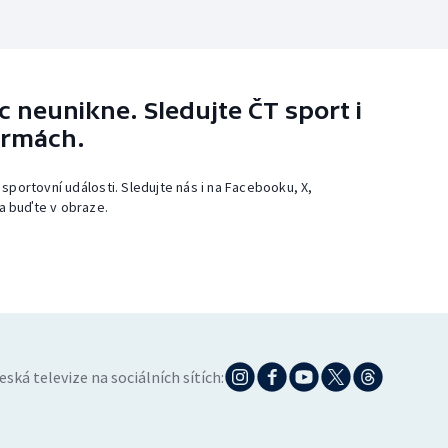
 neunikne. Sledujte ČT sport i
ormách.
 sportovní události. Sledujte nás i na Facebooku, X,
a buďte v obraze.
eská televize na sociálních sítích: