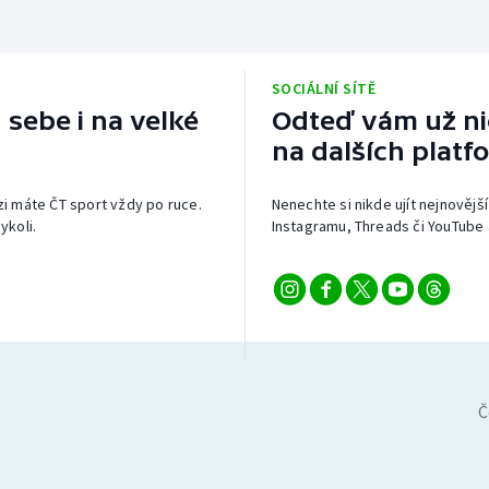
SOCIÁLNÍ SÍTĚ
 sebe i na velké
Odteď vám už nic
na dalších platf
izi máte ČT sport vždy po ruce.
Nenechte si nikde ujít nejnovější
ykoli.
Instagramu, Threads či YouTube 
Č