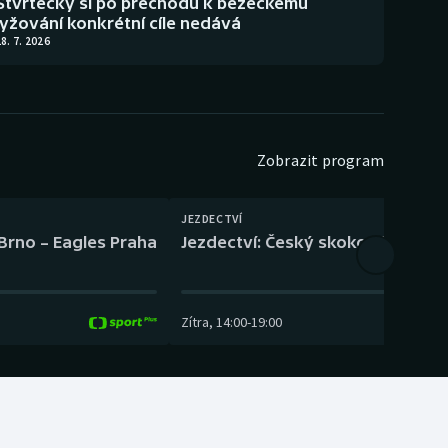
Štvrtecký si po přechodu k běžeckému
lyžování konkrétní cíle nedává
8. 7. 2026
Zobrazit program
JEZDECTVÍ
 Brno – Eagles Praha
Jezdectví: Český skokový pohár –
Zítra
,
14:00
-
19:00