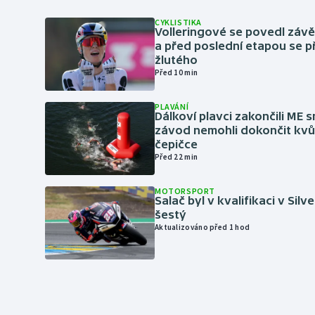
CYKLISTIKA
Volleringové se povedl záv
a před poslední etapou se p
žlutého
Před 10 min
PLAVÁNÍ
Dálkoví plavci zakončili ME 
závod nemohli dokončit kvů
čepičce
Před 22 min
MOTORSPORT
Salač byl v kvalifikaci v Silv
šestý
Aktualizováno před 1 hod