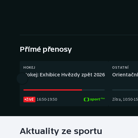
Curling
Dostihy
Florbal
Futsal
Přímé přenosy
Golf
HOKEJ
OSTATNÍ
Hokej: Exhibice Hvězdy zpět 2026
Orientační
Gymnastika
16:50
-
19:50
Zítra
,
10:50
-
15
ŽIVĚ
Aktuality ze sportu