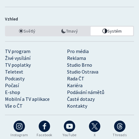
Vzhled
Světlý
Tmavý
Systém
TV program
Pro média
Živé vysílání
Reklama
TV poplatky
Studio Brno
Teletext
Studio Ostrava
Podcasty
Rada ČT
Počasí
Kariéra
E-shop
Podávání námětů
Mobilní a TV aplikace
Časté dotazy
Vše o ČT
Kontakty
Instagram
Facebook
YouTube
X
Threads