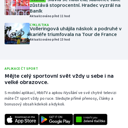
zůstává stoprocentní. Hradec vyzrál na
Moderní pětiboj
Baník
Aktualizováno před 11 hod
Motorsport
CYKLISTIKA
Volleringová uhájila náskok a podruhé v
kariéře triumfovala na Tour de France
Olympijské hry
Aktualizováno před 13 hod
Parasport
Plavání
APLIKACE ČT SPORT
Mějte celý sportovní svět vždy u sebe i na
Plážový volejbal
velké obrazovce.
Ragby
S mobilní aplikací, HbbTV a apkou iVysílání ve své chytré televizi
máte ČT sport vždy po ruce. Sledujte přímé přenosy, články a
bonusový obsah kdekoli a kdykoli.
Rychlobruslení
Rychlostní kanoistika