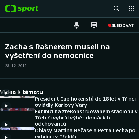
POPULÁRNÍ
SLEDOVAT
ME v atletice
Zacha s Rašnerem museli na
vyšetření do nemocnice
ME v plavání
28. 12. 2015
Fotbal
Hokej
Videa k tématu
Tenis
President Cup hokejistů do 18 let v Třinci
ovládly Karlovy Vary
Exhibici na zrekonstruovaném stadionu v
DALŠÍ SPORTY
Třebíči vyhrál výběr domácích
odchovanců
Americký fotbal
NEPŘEHLÉDNĚTE
Ohlasy Martina Nečase a Petra Čecha po
exhibici v Třebíči