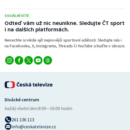
Short track
SOCIÁLNÍ SÍTĚ
Sportovní střelba
Odteď vám už nic neunikne. Sledujte ČT sport
i na dalších platformách.
Stolní tenis
Nenechte si nikde ujít nejnovější sportovní události. Sledujte nás i
Triatlon
na Facebooku, X, Instagramu, Threads či YouTube a buďte v obraze.
Veslování
Vodní slalom
Volejbal
Divácké centrum
Ostatní
každý všední den:
8:00—16:00 hodin
261 136 113
info@ceskatelevize.cz