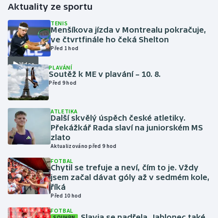
Aktuality ze sportu
Futsal
TENIS
Menšíkova jízda v Montrealu pokračuje,
ve čtvrtfinále ho čeká Shelton
Golf
Před 1 hod
Video
PLAVÁNÍ
Gymnastika
Soutěž k ME v plavání – 10. 8.
Před 9 hod
Házená
ATLETIKA
Jezdectví
Další skvělý úspěch české atletiky.
Překážkář Rada slaví na juniorském MS
zlato
Judo
Aktualizováno před 9 hod
FOTBAL
Krasobruslení
Chytil se trefuje a neví, čím to je. Vždy
jsem začal dávat góly až v sedmém kole,
Lezení
říká
Před 10 hod
Lyže a snowboard
FOTBAL
Slavia se nadřela, Jablonec také
SOUHRN