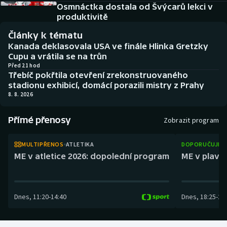
Atletika
Soutěže
Osmnáctka dostala od Švýcarů lekci v
produktivitě
Baseball a softbal
Historické návraty
Články k tématu
Kanada deklasovala USA ve finále Hlinka Gretzky
Basketbal
Aplikace ČT sport
Cupu a vrátila se na trůn
Před 21 hod
Třebíč pokřtila otevření zrekonstruovaného
Biatlon
AZ kvíz
stadionu exhibicí, domácí porazili mistry z Prahy
8. 8. 2026
Boby a skeleton
Přímé přenosy
Zobrazit program
Box
MULTIPŘENOS
ATLETIKA
DOPORUČUJEM
Curling
ME v atletice 2026: dopolední program
ME v plaván
Cyklistika
Dnes
,
11:20
-
14:40
Dnes
,
18:25
-
21
Dostihy
Florbal