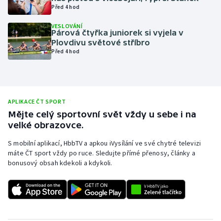
Před 4 hod
Olympijské hry
VESLOVÁNÍ
Párová čtyřka juniorek si vyjela v
Parasport
Plovdivu světové stříbro
Před 4 hod
Plavání
Plážový volejbal
APLIKACE ČT SPORT
Ragby
Mějte celý sportovní svět vždy u sebe i na
velké obrazovce.
Rychlobruslení
S mobilní aplikací, HbbTV a apkou iVysílání ve své chytré televizi
máte ČT sport vždy po ruce. Sledujte přímé přenosy, články a
Rychlostní kanoistika
bonusový obsah kdekoli a kdykoli.
Short track
Sportovní střelba