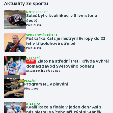
Aktuality ze sportu
Gymnastika
MOTORSPORT
Salač byl v kvalifikaci v Silverstonu
šestý
Házená
Před 23 min
SPORTOVNÍ STŘELBA
Jezdectví
Puškařka Katz je mistryní Evropy do 23
let v třípolohové střelbě
Judo
Před 48 min
OSTATNÍ
Krasobruslení
Zlato na střední trati. Křivda vyhrál
ŽIVĚ
domácí závod Světového poháru
Aktualizováno před 1 hod
Lezení
Video
PLAVÁNÍ
Lyže a snowboard
Program ME v plavání
Před 1 hod
Moderní pětiboj
ATLETIKA
Kvalifikace a finále v jeden den? Asi si
Motorsport
nás pletou s vícebojaři, rýpl si Staněk