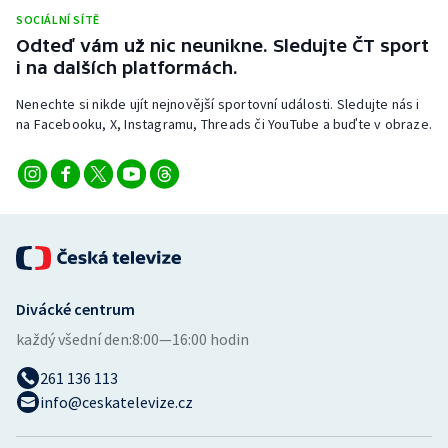
Stolní tenis
SOCIÁLNÍ SÍTĚ
Odteď vám už nic neunikne. Sledujte ČT sport
Triatlon
i na dalších platformách.
Nenechte si nikde ujít nejnovější sportovní události. Sledujte nás i
Veslování
na Facebooku, X, Instagramu, Threads či YouTube a buďte v obraze.
Vodní slalom
Volejbal
Ostatní
Divácké centrum
každý všední den:
8:00—16:00 hodin
261 136 113
info@ceskatelevize.cz