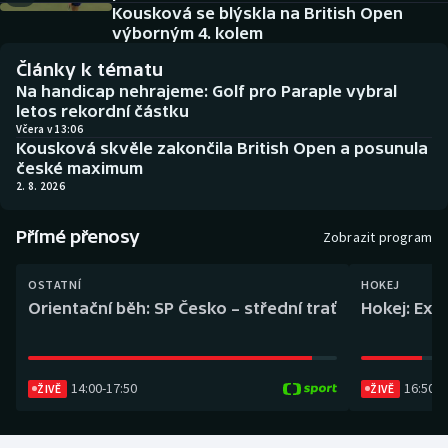
Baseball a softbal
Soutěže
Kousková se blýskla na British Open
výborným 4. kolem
Basketbal
Historické návraty
Články k tématu
Na handicap nehrajeme: Golf pro Paraple vybral
Biatlon
Aplikace ČT sport
letos rekordní částku
Včera v 13:06
Kousková skvěle zakončila British Open a posunula
Boby a skeleton
AZ kvíz
české maximum
2. 8. 2026
Box
Přímé přenosy
Zobrazit program
Curling
OSTATNÍ
HOKEJ
Dostihy
Orientační běh: SP Česko – střední trať
Hokej: Exh
Florbal
14:00
-
17:50
16:50
-
1
ŽIVĚ
ŽIVĚ
Futsal
Golf