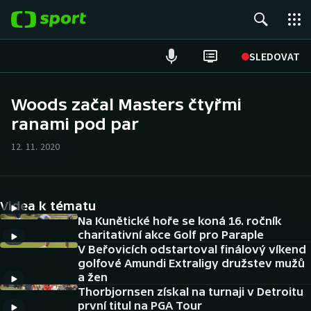
POPULÁRNÍ
SLEDOVAT
Fotbal
Woods začal Masters čtyřmi
ranami pod par
Hokej
12. 11. 2020
Tenis
Atletika
Videa k tématu
Cyklistika
Na Kunětické hoře se koná 16. ročník
charitativní akce Golf pro Paraple
V Beřovicích odstartoval finálový víkend
DALŠÍ SPORTY
golfové Amundi Extraligy družstev mužů
a žen
Americký fotbal
NEPŘEHLÉDNĚTE
Thorbjornsen získal na turnaji v Detroitu
první titul na PGA Tour