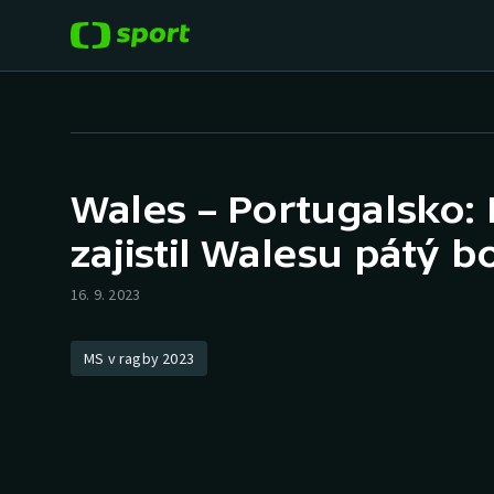
POPULÁRNÍ
DALŠÍ SPORTY
Fotbal
Americký fotbal
Wales – Portugalsko: 
Hokej
Baseball a softbal
zajistil Walesu pátý b
Tenis
Basketbal
16. 9. 2023
Atletika
Biatlon
MS v ragby 2023
Cyklistika
Boby a skeleton
Box