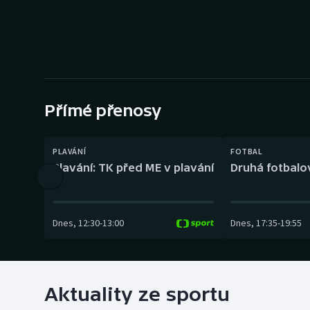
Curling
Dostihy
Florbal
Futsal
Přímé přenosy
Golf
PLAVÁNÍ
FOTBAL
Plavání: TK před ME v plavání
Druhá fotbalov
Gymnastika
Dnes
,
12:30
-
13:00
Dnes
,
17:35
-
19:55
Aktuality ze sportu