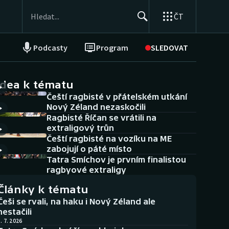
ČT
Podcasty
Program
SLEDOVAT
NEPŘEHLÉDNĚTE
Soutěže
idea k tématu
Čeští ragbisté v přátelském utkání
Historické návraty
Nový Zéland nezaskočili
Ragbisté Říčan se vrátili na
Aplikace ČT sport
extraligový trůn
Čeští ragbisté na vozíku na ME
AZ kvíz
zabojují o páté místo
Tatra Smíchov je prvním finalistou
ragbyové extraligy
Články k tématu
Češi se rvali, na haku i Nový Zéland ale
nestačili
. 7. 2026