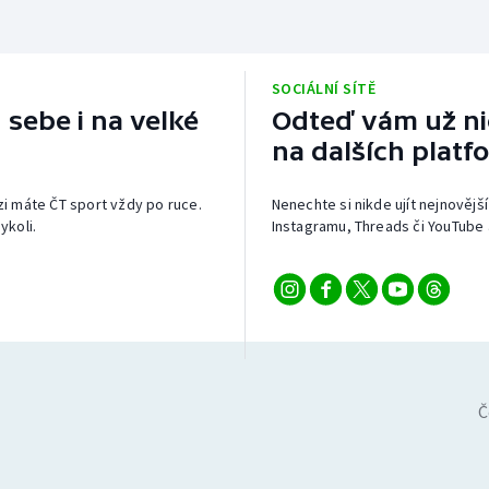
SOCIÁLNÍ SÍTĚ
 sebe i na velké
Odteď vám už nic
na dalších platf
izi máte ČT sport vždy po ruce.
Nenechte si nikde ujít nejnovější
ykoli.
Instagramu, Threads či YouTube 
Č