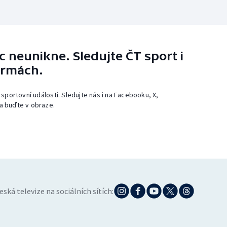
 neunikne. Sledujte ČT sport i
ormách.
 sportovní události. Sledujte nás i na Facebooku, X,
a buďte v obraze.
eská televize na sociálních sítích: