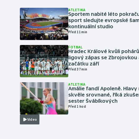
ATLETIKA
Sportem nabité léto pokraču
sport sledujte evropské šam
kontinuální studio
Před 11 min
FOTBAL
Hradec Králové kvůli pohár
ligový zápas se Zbrojovkou 
začátku září
Před 37 min
ATLETIKA
Amálie fandí Apoleně. Hlav
skvěle srovnané, říká zkuše
sester Švábíkových
Před 1 hod
Video