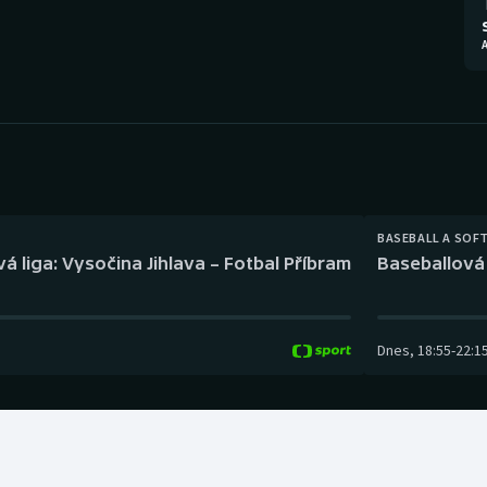
Moderní pětiboj
Triatlon
A
Motorsport
Veslování
Olympijské hry
Vodní slalom
Parasport
Volejbal
Plavání
Ostatní
BASEBALL A SOF
á liga: Vysočina Jihlava – Fotbal Příbram
Baseballová 
Plážový volejbal
Dnes
,
18:55
-
22:1