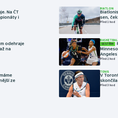
BIATLON
je. Na ČT
Biatlonis
pionáty i
sen, ček
Před 1 hod
BASKETBAL
ům odehraje
SESTŘIH
až na
Minneso
Angeles 
Před 2 hod
TENIS
y máme
V Toron
nější ze
skončila
Před 3 hod