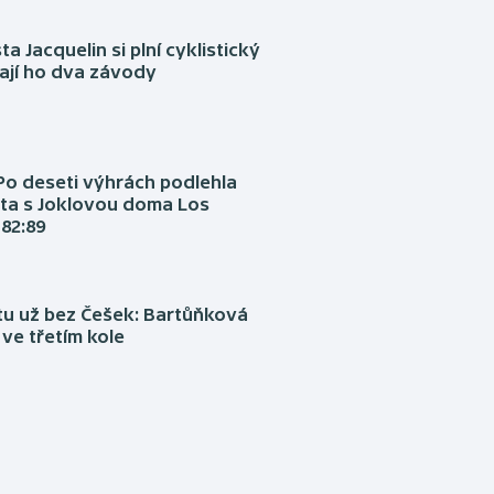
ta Jacquelin si plní cyklistický
ají ho dva závody
Po deseti výhrách podlehla
ta s Joklovou doma Los
82:89
tu už bez Češek: Bartůňková
 ve třetím kole