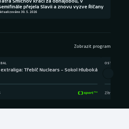
Tatra Smíchov kráčí za obhajobou, v
semifinále přejela Slavii a znovu vyzve Říčany
ktualizováno 30. 5. 2026
Zobrazit program
TBAL
OSTATNÍ
extraliga: Třebíč Nuclears – Sokol Hluboká
Orientační
5
Zítra
,
14:00
-
17