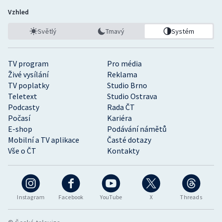
Vzhled
Světlý
Tmavý
Systém
TV program
Pro média
Živé vysílání
Reklama
TV poplatky
Studio Brno
Teletext
Studio Ostrava
Podcasty
Rada ČT
Počasí
Kariéra
E-shop
Podávání námětů
Mobilní a TV aplikace
Časté dotazy
Vše o ČT
Kontakty
Instagram
Facebook
YouTube
X
Threads