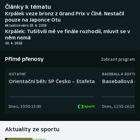
Baseball a softbal
Soutěže
Články k tématu
Krpálek veze bronz z Grand Prix v Číně. Nestačil
Basketbal
Historické návraty
pouze na Japonce Otu
Aktualizováno 28. 6. 2026
Krpálek: Tušišvili mě ve finále rozhodil, mluvit se v
Biatlon
Aplikace ČT sport
něm nemá
20. 4. 2026
Boby a skeleton
AZ kvíz
Přímé přenosy
Zobrazit program
Box
OSTATNÍ
BASEBALL A SOFTBA
Curling
Orientační běh: SP Česko – štafeta
Baseballová ex
Dostihy
Dnes
,
10:50
-
15:00
Dnes
,
12:55
-
16:15
Florbal
Futsal
Aktuality ze sportu
Golf
FOTBAL