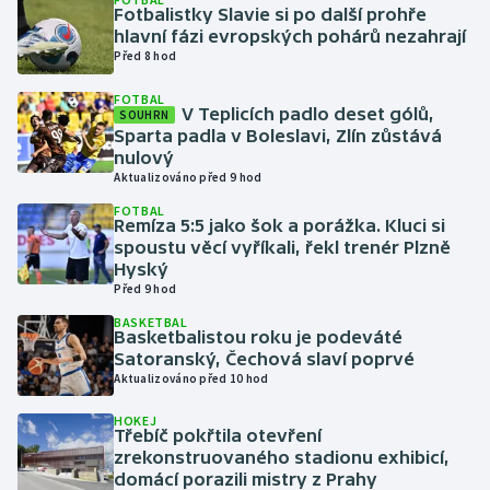
Fotbalistky Slavie si po další prohře
hlavní fázi evropských pohárů nezahrají
Gymnastika
Před 8 hod
FOTBAL
Házená
V Teplicích padlo deset gólů,
SOUHRN
Sparta padla v Boleslavi, Zlín zůstává
Jezdectví
nulový
Aktualizováno před 9 hod
Judo
FOTBAL
Remíza 5:5 jako šok a porážka. Kluci si
spoustu věcí vyříkali, řekl trenér Plzně
Krasobruslení
Hyský
Před 9 hod
Lezení
BASKETBAL
Basketbalistou roku je podeváté
Satoranský, Čechová slaví poprvé
Lyže a snowboard
Aktualizováno před 10 hod
Moderní pětiboj
HOKEJ
Třebíč pokřtila otevření
zrekonstruovaného stadionu exhibicí,
Motorsport
domácí porazili mistry z Prahy