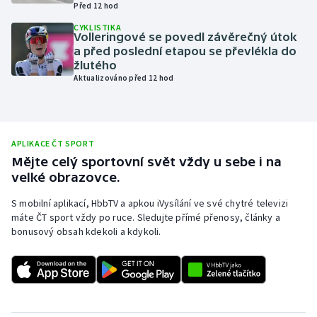
Před 12 hod
Olympijské hry
CYKLISTIKA
Volleringové se povedl závěrečný útok
a před poslední etapou se převlékla do
Parasport
žlutého
Aktualizováno před 12 hod
Plavání
Plážový volejbal
APLIKACE ČT SPORT
Ragby
Mějte celý sportovní svět vždy u sebe i na
velké obrazovce.
Rychlobruslení
S mobilní aplikací, HbbTV a apkou iVysílání ve své chytré televizi
máte ČT sport vždy po ruce. Sledujte přímé přenosy, články a
Rychlostní kanoistika
bonusový obsah kdekoli a kdykoli.
Short track
Sportovní střelba