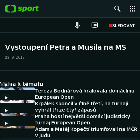
POPULÁRNÍ
SLEDOVAT
Fotbal
Vystoupení Petra a Musila na MS
Hokej
23. 9. 2018
Tenis
Videa k tématu
Atletika
Tereza Bodnárová kralovala domácímu
European Open
Cyklistika
Krpálek skončil v Číně třetí, na turnaji
vyhrál tři ze čtyř zápasů
DALŠÍ SPORTY
Praha hostí největší domácí judistický
turnaj European Open
Americký fotbal
Adam a Matěj Kopečtí triumfovali na MČR
NEPŘEHLÉDNĚTE
v judu