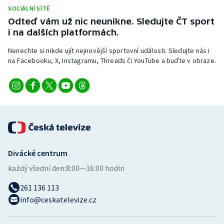
Stolní tenis
SOCIÁLNÍ SÍTĚ
Odteď vám už nic neunikne. Sledujte ČT sport
Triatlon
i na dalších platformách.
Nenechte si nikde ujít nejnovější sportovní události. Sledujte nás i
Veslování
na Facebooku, X, Instagramu, Threads či YouTube a buďte v obraze.
Vodní slalom
Volejbal
Ostatní
Divácké centrum
každý všední den:
8:00—16:00 hodin
261 136 113
info@ceskatelevize.cz