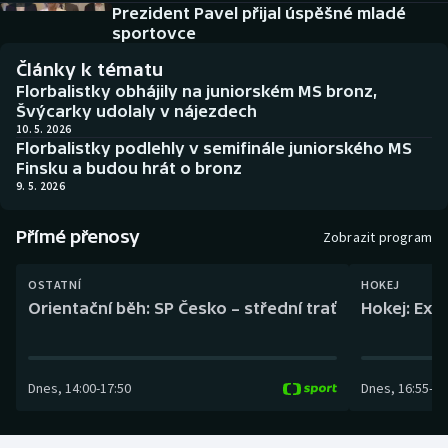
Baseball a softbal
Soutěže
Prezident Pavel přijal úspěšné mladé
sportovce
Basketbal
Historické návraty
Články k tématu
Florbalistky obhájily na juniorském MS bronz,
Biatlon
Aplikace ČT sport
Švýcarky udolaly v nájezdech
10. 5. 2026
Florbalistky podlehly v semifinále juniorského MS
Boby a skeleton
AZ kvíz
Finsku a budou hrát o bronz
9. 5. 2026
Box
Přímé přenosy
Zobrazit program
Curling
OSTATNÍ
HOKEJ
Dostihy
Orientační běh: SP Česko – střední trať
Hokej: Exh
Florbal
Dnes
,
14:00
-
17:50
Dnes
,
16:55
-
19
Futsal
Golf