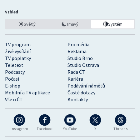
Vzhled
Světlý
Tmavý
Systém
TV program
Pro média
Živé vysílání
Reklama
TV poplatky
Studio Brno
Teletext
Studio Ostrava
Podcasty
Rada ČT
Počasí
Kariéra
E-shop
Podávání námětů
Mobilní a TV aplikace
Časté dotazy
Vše o ČT
Kontakty
Instagram
Facebook
YouTube
X
Threads