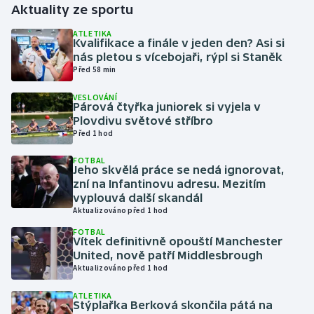
Aktuality ze sportu
Gymnastika
ATLETIKA
Kvalifikace a finále v jeden den? Asi si
nás pletou s vícebojaři, rýpl si Staněk
Házená
Před 58 min
VESLOVÁNÍ
Jezdectví
Párová čtyřka juniorek si vyjela v
Plovdivu světové stříbro
Judo
Před 1 hod
FOTBAL
Krasobruslení
Jeho skvělá práce se nedá ignorovat,
zní na Infantinovu adresu. Mezitím
vyplouvá další skandál
Lezení
Aktualizováno před 1 hod
FOTBAL
Lyže a snowboard
Vítek definitivně opouští Manchester
United, nově patří Middlesbrough
Moderní pětiboj
Aktualizováno před 1 hod
ATLETIKA
Motorsport
Stýplařka Berková skončila pátá na