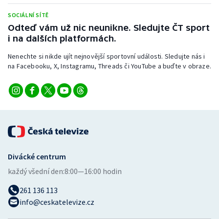
Stolní tenis
SOCIÁLNÍ SÍTĚ
Odteď vám už nic neunikne. Sledujte ČT sport
Triatlon
i na dalších platformách.
Veslování
Nenechte si nikde ujít nejnovější sportovní události. Sledujte nás i
na Facebooku, X, Instagramu, Threads či YouTube a buďte v obraze.
Vodní slalom
Volejbal
Ostatní
Divácké centrum
každý všední den:
8:00—16:00 hodin
261 136 113
info@ceskatelevize.cz