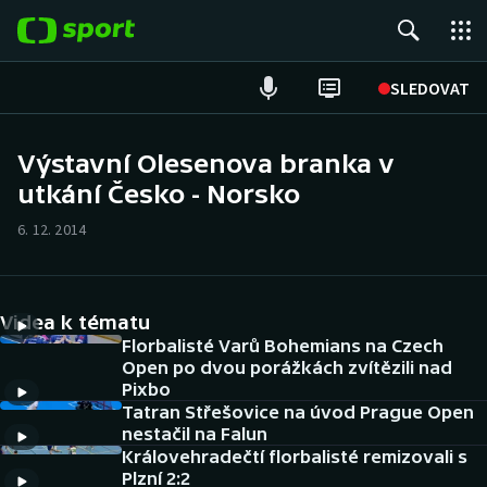
POPULÁRNÍ
SLEDOVAT
Fotbal
Výstavní Olesenova branka v
utkání Česko - Norsko
Hokej
6. 12. 2014
Tenis
Atletika
Videa k tématu
Cyklistika
Florbalisté Varů Bohemians na Czech
Open po dvou porážkách zvítězili nad
Pixbo
DALŠÍ SPORTY
Tatran Střešovice na úvod Prague Open
nestačil na Falun
Americký fotbal
NEPŘEHLÉDNĚTE
Královehradečtí florbalisté remizovali s
Plzní 2:2