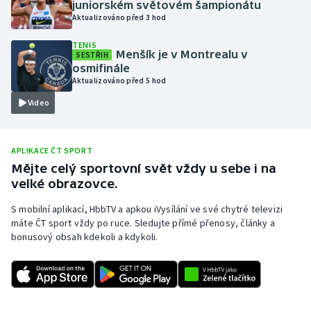
juniorském světovém šampionátu
Aktualizováno před 3 hod
Olympijské hry
TENIS
Parasport
Menšík je v Montrealu v
SESTŘIH
osmifinále
Aktualizováno před 5 hod
Plavání
Video
Plážový volejbal
APLIKACE ČT SPORT
Ragby
Mějte celý sportovní svět vždy u sebe i na
velké obrazovce.
Rychlobruslení
S mobilní aplikací, HbbTV a apkou iVysílání ve své chytré televizi
Rychlostní kanoistika
máte ČT sport vždy po ruce. Sledujte přímé přenosy, články a
bonusový obsah kdekoli a kdykoli.
Short track
Sportovní střelba