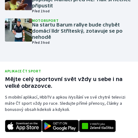
připustit
Olympijské hry
Před 2 hod
MOTORSPORT
Parasport
Na startu Barum rallye bude chybět
domácí lídr Stříteský, zotavuje se po
nehodě
Plavání
Před 3 hod
Plážový volejbal
Ragby
APLIKACE ČT SPORT
Mějte celý sportovní svět vždy u sebe i na
Rychlobruslení
velké obrazovce.
S mobilní aplikací, HbbTV a apkou iVysílání ve své chytré televizi
Rychlostní kanoistika
máte ČT sport vždy po ruce. Sledujte přímé přenosy, články a
bonusový obsah kdekoli a kdykoli.
Short track
Sportovní střelba