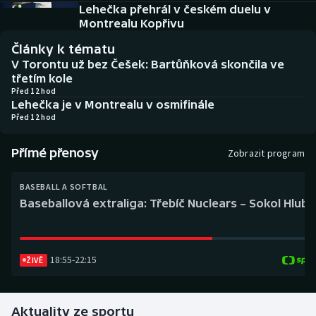
Baseball a softbal
Soutěže
Lehečka přehrál v českém duelu v
Montrealu Kopřivu
Basketbal
Historické návraty
Články k tématu
V Torontu už bez Češek: Bartůňková skončila ve
Biatlon
Aplikace ČT sport
třetím kole
Před 12 hod
Lehečka je v Montrealu v osmifinále
Boby a skeleton
AZ kvíz
Před 12 hod
Box
Přímé přenosy
Zobrazit program
Curling
BASEBALL A SOFTBAL
Baseballová extraliga: Třebíč Nuclears – Sokol Hlub
Dostihy
Florbal
18:55
-
22:15
ŽIVĚ
Futsal
Aktuality ze sportu
Golf