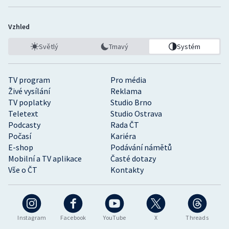
Vzhled
Světlý
Tmavý
Systém
TV program
Pro média
Živé vysílání
Reklama
TV poplatky
Studio Brno
Teletext
Studio Ostrava
Podcasty
Rada ČT
Počasí
Kariéra
E-shop
Podávání námětů
Mobilní a TV aplikace
Časté dotazy
Vše o ČT
Kontakty
Instagram
Facebook
YouTube
X
Threads