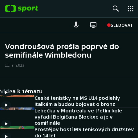
POPULÁRNÍ
SLEDOVAT
Fotbal
Vondroušová prošla poprvé do
semifinále Wimbledonu
Hokej
11. 7. 2023
Tenis
Atletika
Videa k tématu
Cyklistika
České tenistky na MS U14 podlehly
Italkám a budou bojovat o bronz
Lehečka v Montrealu ve třetím kole
DALŠÍ SPORTY
vyřadil Belgičana Blockxe a je v
osmifinále
Americký fotbal
NEPŘEHLÉDNĚTE
Prostějov hostí MS tenisových družstev
do 14 let