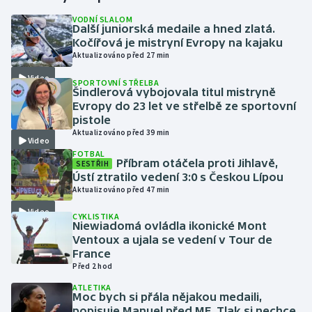
VODNÍ SLALOM
Další juniorská medaile a hned zlatá.
Gymnastika
Kočířová je mistryní Evropy na kajaku
Aktualizováno před 27 min
Házená
Video
SPORTOVNÍ STŘELBA
Šindlerová vybojovala titul mistryně
Jezdectví
Evropy do 23 let ve střelbě ze sportovní
pistole
Judo
Aktualizováno před 39 min
Video
FOTBAL
Příbram otáčela proti Jihlavě,
SESTŘIH
Krasobruslení
Ústí ztratilo vedení 3:0 s Českou Lípou
Aktualizováno před 47 min
Lezení
Video
CYKLISTIKA
Niewiadomá ovládla ikonické Mont
Lyže a snowboard
Ventoux a ujala se vedení v Tour de
France
Moderní pětiboj
Před 2 hod
ATLETIKA
Moc bych si přála nějakou medaili,
Motorsport
popisuje Manuel před ME. Tlak si nechce