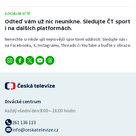
Stolní tenis
SOCIÁLNÍ SÍTĚ
Triatlon
Odteď vám už nic neunikne. Sledujte ČT sport
i na dalších platformách.
Veslování
Nenechte si nikde ujít nejnovější sportovní události. Sledujte nás i
na Facebooku, X, Instagramu, Threads či YouTube a buďte v obraze.
Vodní slalom
Volejbal
Ostatní
Divácké centrum
každý všední den:
8:00—16:00 hodin
261 136 113
info@ceskatelevize.cz