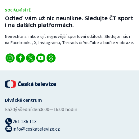
Stolní tenis
SOCIÁLNÍ SÍTĚ
Odteď vám už nic neunikne. Sledujte ČT sport
Triatlon
i na dalších platformách.
Veslování
Nenechte si nikde ujít nejnovější sportovní události. Sledujte nás i
na Facebooku, X, Instagramu, Threads či YouTube a buďte v obraze.
Vodní slalom
Volejbal
Ostatní
Divácké centrum
každý všední den:
8:00—16:00 hodin
261 136 113
info@ceskatelevize.cz