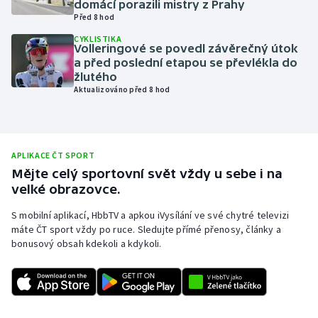
domácí porazili mistry z Prahy
Před 8 hod
Olympijské hry
CYKLISTIKA
Volleringové se povedl závěrečný útok
Parasport
a před poslední etapou se převlékla do
žlutého
Plavání
Aktualizováno před 8 hod
Plážový volejbal
APLIKACE ČT SPORT
Ragby
Mějte celý sportovní svět vždy u sebe i na
velké obrazovce.
Rychlobruslení
S mobilní aplikací, HbbTV a apkou iVysílání ve své chytré televizi
Rychlostní kanoistika
máte ČT sport vždy po ruce. Sledujte přímé přenosy, články a
bonusový obsah kdekoli a kdykoli.
Short track
Sportovní střelba