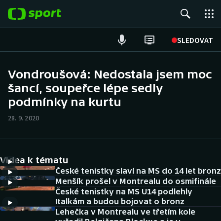
POPULÁRNÍ
SLEDOVAT
Fotbal
Vondroušová: Nedostala jsem moc
šancí, soupeřce lépe sedly
Hokej
podmínky na kurtu
Tenis
28. 9. 2020
Atletika
Cyklistika
Videa k tématu
České tenistky slaví na MS do 14 let bronz
DALŠÍ SPORTY
Menšík prošel v Montrealu do osmifinále
České tenistky na MS U14 podlehly
Italkám a budou bojovat o bronz
Americký fotbal
NEPŘEHLÉDNĚTE
Lehečka v Montrealu ve třetím kole