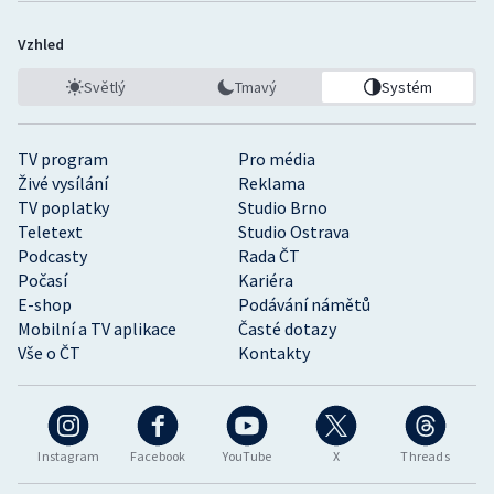
Vzhled
Světlý
Tmavý
Systém
TV program
Pro média
Živé vysílání
Reklama
TV poplatky
Studio Brno
Teletext
Studio Ostrava
Podcasty
Rada ČT
Počasí
Kariéra
E-shop
Podávání námětů
Mobilní a TV aplikace
Časté dotazy
Vše o ČT
Kontakty
Instagram
Facebook
YouTube
X
Threads