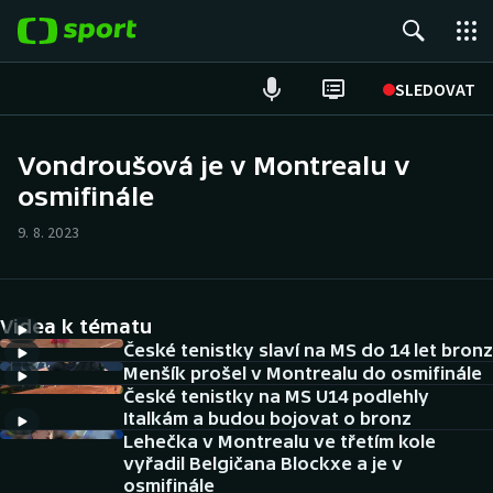
POPULÁRNÍ
SLEDOVAT
Fotbal
Vondroušová je v Montrealu v
osmifinále
Hokej
9. 8. 2023
Tenis
Atletika
Videa k tématu
Cyklistika
České tenistky slaví na MS do 14 let bronz
Menšík prošel v Montrealu do osmifinále
České tenistky na MS U14 podlehly
DALŠÍ SPORTY
Italkám a budou bojovat o bronz
Lehečka v Montrealu ve třetím kole
Americký fotbal
NEPŘEHLÉDNĚTE
vyřadil Belgičana Blockxe a je v
osmifinále