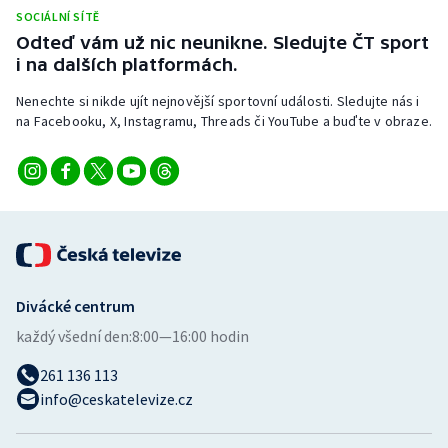
Stolní tenis
SOCIÁLNÍ SÍTĚ
Odteď vám už nic neunikne. Sledujte ČT sport
Triatlon
i na dalších platformách.
Nenechte si nikde ujít nejnovější sportovní události. Sledujte nás i
Veslování
na Facebooku, X, Instagramu, Threads či YouTube a buďte v obraze.
Vodní slalom
Volejbal
Ostatní
Divácké centrum
každý všední den:
8:00—16:00 hodin
261 136 113
info@ceskatelevize.cz