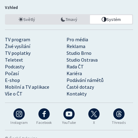
Vzhled
Světlý
Tmavý
Systém
TV program
Pro média
Živé vysílání
Reklama
TV poplatky
Studio Brno
Teletext
Studio Ostrava
Podcasty
Rada ČT
Počasí
Kariéra
E-shop
Podávání námětů
Mobilní a TV aplikace
Časté dotazy
Vše o ČT
Kontakty
Instagram
Facebook
YouTube
X
Threads