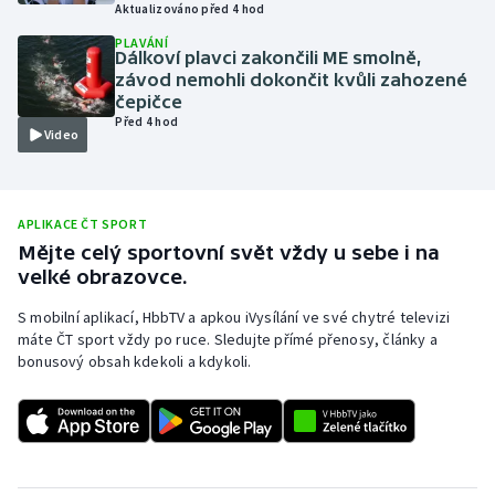
Aktualizováno před 4 hod
Olympijské hry
PLAVÁNÍ
Dálkoví plavci zakončili ME smolně,
závod nemohli dokončit kvůli zahozené
Parasport
čepičce
Před 4 hod
Video
Plavání
Plážový volejbal
APLIKACE ČT SPORT
Ragby
Mějte celý sportovní svět vždy u sebe i na
velké obrazovce.
Rychlobruslení
S mobilní aplikací, HbbTV a apkou iVysílání ve své chytré televizi
máte ČT sport vždy po ruce. Sledujte přímé přenosy, články a
Rychlostní kanoistika
bonusový obsah kdekoli a kdykoli.
Short track
Sportovní střelba