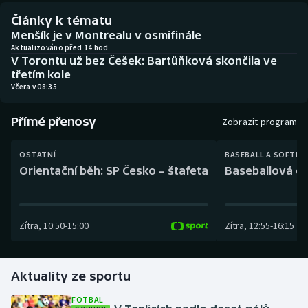
Baseball a softbal
Soutěže
Články k tématu
Menšík je v Montrealu v osmifinále
Basketbal
Historické návraty
Aktualizováno před 14 hod
V Torontu už bez Češek: Bartůňková skončila ve
třetím kole
Biatlon
Aplikace ČT sport
Včera v 08:35
Boby a skeleton
AZ kvíz
Přímé přenosy
Zobrazit program
Box
OSTATNÍ
BASEBALL A SOFTBA
Orientační běh: SP Česko – štafeta
Baseballová ex
Curling
Dostihy
Zítra
,
10:50
-
15:00
Zítra
,
12:55
-
16:15
Florbal
Futsal
Aktuality ze sportu
FOTBAL
Golf