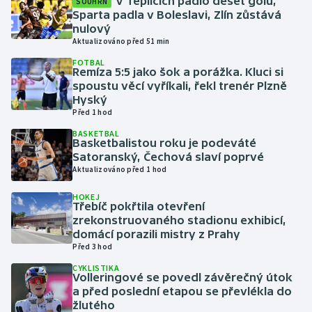
V Teplicích padlo deset gólů,
SOUHRN
Sparta padla v Boleslavi, Zlín zůstává
nulový
Gymnastika
Aktualizováno před 51 min
FOTBAL
Házená
Remíza 5:5 jako šok a porážka. Kluci si
spoustu věcí vyříkali, řekl trenér Plzně
Jezdectví
Hyský
Před 1 hod
Judo
BASKETBAL
Basketbalistou roku je podeváté
Satoranský, Čechová slaví poprvé
Krasobruslení
Aktualizováno před 1 hod
HOKEJ
Lezení
Třebíč pokřtila otevření
zrekonstruovaného stadionu exhibicí,
Lyže a snowboard
domácí porazili mistry z Prahy
Před 3 hod
Moderní pětiboj
CYKLISTIKA
Volleringové se povedl závěrečný útok
a před poslední etapou se převlékla do
Motorsport
žlutého