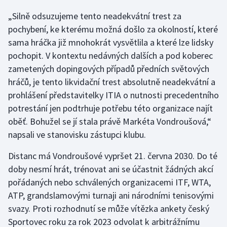
„Silně odsuzujeme tento neadekvátní trest za
pochybení, ke kterému možná došlo za okolností, které
sama hráčka již mnohokrát vysvětlila a které lze lidsky
pochopit. V kontextu nedávných dalších a pod koberec
zametených dopingových případů předních světových
hráčů, je tento likvidační trest absolutně neadekvátní a
prohlášení představitelky ITIA o nutnosti precedentního
potrestání jen podtrhuje potřebu této organizace najít
oběť. Bohužel se jí stala právě Markéta Vondroušová,“
napsali ve stanovisku zástupci klubu.
Distanc má Vondroušové vypršet 21. června 2030. Do té
doby nesmí hrát, trénovat ani se účastnit žádných akcí
pořádaných nebo schválených organizacemi ITF, WTA,
ATP, grandslamovými turnaji ani národními tenisovými
svazy. Proti rozhodnutí se může vítězka ankety český
Sportovec roku za rok 2023 odvolat k arbitrážnímu