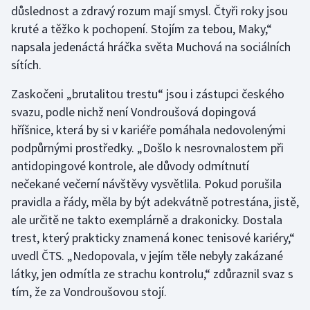
důslednost a zdravý rozum mají smysl. Čtyři roky jsou
kruté a těžko k pochopení. Stojím za tebou, Maky,“
Gymnastika
napsala jedenáctá hráčka světa Muchová na sociálních
sítích.
Házená
Zaskočeni „brutalitou trestu“ jsou i zástupci českého
Jezdectví
svazu, podle nichž není Vondroušová dopingová
hříšnice, která by si v kariéře pomáhala nedovolenými
Judo
podpůrnými prostředky. „Došlo k nesrovnalostem při
antidopingové kontrole, ale důvody odmítnutí
Krasobruslení
nečekané večerní návštěvy vysvětlila. Pokud porušila
Lezení
pravidla a řády, měla by být adekvátně potrestána, jistě,
ale určitě ne takto exemplárně a drakonicky. Dostala
Lyže a snowboard
trest, který prakticky znamená konec tenisové kariéry,“
uvedl ČTS. „Nedopovala, v jejím těle nebyly zakázané
Moderní pětiboj
látky, jen odmítla ze strachu kontrolu,“ zdůraznil svaz s
tím, že za Vondroušovou stojí.
Motorsport