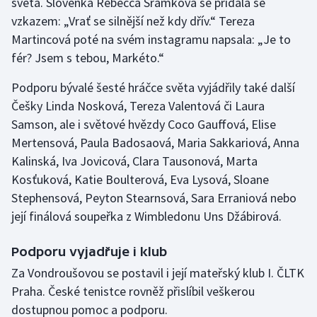
světa. Slovenka Rebecca Šramková se přidala se
vzkazem: „Vrať se silnější než kdy dřív.“ Tereza
Martincová poté na svém instagramu napsala: „Je to
fér? Jsem s tebou, Markéto.“
Podporu bývalé šesté hráčce světa vyjádřily také další
Češky Linda Nosková, Tereza Valentová či Laura
Samson, ale i světové hvězdy Coco Gauffová, Elise
Mertensová, Paula Badosaová, Maria Sakkariová, Anna
Kalinská, Iva Jovicová, Clara Tausonová, Marta
Kosťuková, Katie Boulterová, Eva Lysová, Sloane
Stephensová, Peyton Stearnsová, Sara Erraniová nebo
její finálová soupeřka z Wimbledonu Uns Džábirová.
Podporu vyjadřuje i klub
Za Vondroušovou se postavil i její mateřský klub I. ČLTK
Praha. České tenistce rovněž přislíbil veškerou
dostupnou pomoc a podporu.