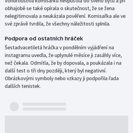
Vondroušová komisařku nevpustila do svého bytu a při
obhajobě se také opírala o skutečnost, že se žena
nelegitimovala a neukázala pověření. Komisařka ale ve
své zprávě tvrdila, že všechny náležitosti splnila.
Podpora od ostatních hráček
Šestadvacetiletá hráčka v pondělním vyjádření na
instagramu uvedla, že uplynulé měsíce ji zasáhly více,
než čekala. Odmítla, že by dopovala, a poukázala i na
další test o tři dny později, který byl negativní.
Obrázkovými symboly nebo vzkazy ji podpořila řada
dalších tenistek.