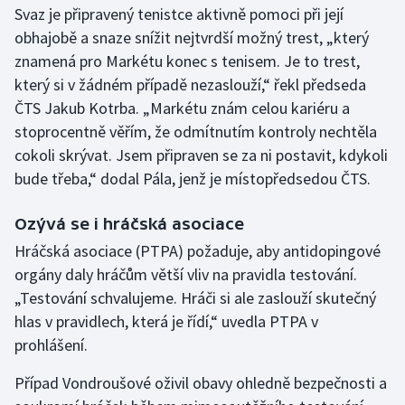
Svaz je připravený tenistce aktivně pomoci při její
Olympijské hry
obhajobě a snaze snížit nejtvrdší možný trest, „který
znamená pro Markétu konec s tenisem. Je to trest,
Parasport
který si v žádném případě nezaslouží,“ řekl předseda
ČTS Jakub Kotrba. „Markétu znám celou kariéru a
Plavání
stoprocentně věřím, že odmítnutím kontroly nechtěla
cokoli skrývat. Jsem připraven se za ni postavit, kdykoli
Plážový volejbal
bude třeba,“ dodal Pála, jenž je místopředsedou ČTS.
Ragby
Ozývá se i hráčská asociace
Rychlobruslení
Hráčská asociace (PTPA) požaduje, aby antidopingové
orgány daly hráčům větší vliv na pravidla testování.
Rychlostní kanoistika
„Testování schvalujeme. Hráči si ale zaslouží skutečný
hlas v pravidlech, která je řídí,“ uvedla PTPA v
Short track
prohlášení.
Sportovní střelba
Případ Vondroušové oživil obavy ohledně bezpečnosti a