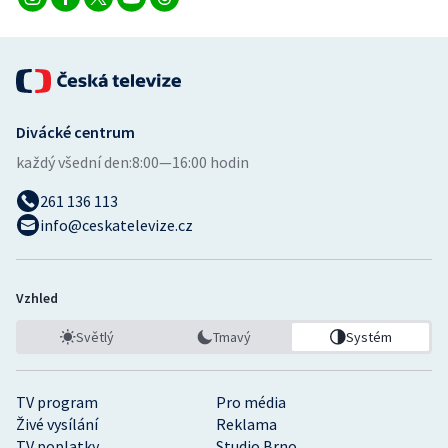
Divácké centrum
každý všední den:
8:00—16:00 hodin
261 136 113
info@ceskatelevize.cz
Vzhled
Světlý
Tmavý
Systém
TV program
Pro média
Živé vysílání
Reklama
TV poplatky
Studio Brno