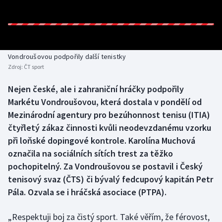
Baseball a softbal
Soutěže
Basketbal
Historické návraty
Biatlon
Aplikace ČT sport
Vondroušovou podpořily další tenistky
Zdroj:
ČT sport
Boby a skeleton
AZ kvíz
Nejen české, ale i zahraniční hráčky podpořily
Markétu Vondroušovou, která dostala v pondělí od
Box
Mezinárodní agentury pro bezúhonnost tenisu (ITIA)
Curling
čtyřletý zákaz činnosti kvůli neodevzdanému vzorku
při loňské dopingové kontrole. Karolína Muchová
Dostihy
označila na sociálních sítích trest za těžko
pochopitelný. Za Vondroušovou se postavil i Český
Florbal
tenisový svaz (ČTS) či bývalý fedcupový kapitán Petr
Pála. Ozvala se i hráčská asociace (PTPA).
Futsal
„Respektuji boj za čistý sport. Také věřím, že férovost,
Golf