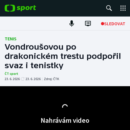
POPULÁRNÍ
SLEDOVAT
Fotbal
TENIS
Vondroušovou po
Hokej
drakonickém trestu podpořil
svaz i tenistky
Tenis
ČT sport
Atletika
23. 6. 2026
23. 6. 2026
|
Zdroj:
ČTK
Cyklistika
DALŠÍ SPORTY
Nahrávám video
Americký fotbal
NEPŘEHLÉDNĚTE