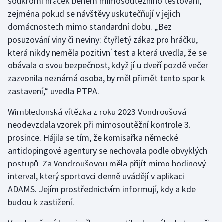
soukromí hráček během mimosoutěžního testování,
Stolní tenis
zejména pokud se návštěvy uskutečňují v jejich
domácnostech mimo standardní dobu. „Bez
Triatlon
posuzování viny či neviny: čtyřletý zákaz pro hráčku,
která nikdy neměla pozitivní test a která uvedla, že se
Veslování
obávala o svou bezpečnost, když jí u dveří pozdě večer
zazvonila neznámá osoba, by měl přimět tento spor k
Vodní slalom
zastavení,“ uvedla PTPA.
Volejbal
Wimbledonská vítězka z roku 2023 Vondroušová
neodevzdala vzorek při mimosoutěžní kontrole 3.
Ostatní
prosince. Hájila se tím, že komisařka německé
antidopingové agentury se nechovala podle obvyklých
postupů. Za Vondroušovou měla přijít mimo hodinový
interval, který sportovci denně uvádějí v aplikaci
ADAMS. Jejím prostřednictvím informují, kdy a kde
budou k zastižení.