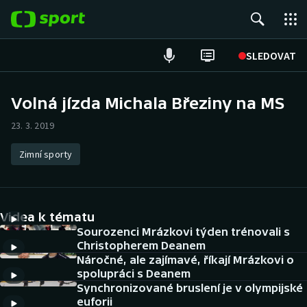
POPULÁRNÍ
SLEDOVAT
Fotbal
Volná jízda Michala Březiny na MS
Hokej
23. 3. 2019
Tenis
Zimní sporty
Atletika
Videa k tématu
Cyklistika
Sourozenci Mrázkovi týden trénovali s
Christopherem Deanem
DALŠÍ SPORTY
Náročné, ale zajímavé, říkají Mrázkovi o
spolupráci s Deanem
Americký fotbal
NEPŘEHLÉDNĚTE
Synchronizované bruslení je v olympijské
euforii