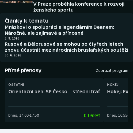
Baseball a softbal
Soutěže
V Praze proběhla konference k rozvoji
ženského sportu
Basketbal
Historické návraty
Články k tématu
Mrázkovi o spolupráci s legendárním Deanem:
Biatlon
Aplikace ČT sport
Náročné, ale zajímavé a přínosné
5. 8. 2026
Rusové a Bělorusové se mohou po čtyřech letech
Boby a skeleton
AZ kvíz
znovu účastnit mezinárodních bruslařských soutěží
30. 6. 2026
Box
Přímé přenosy
Zobrazit program
Curling
OSTATNÍ
HOKEJ
Dostihy
Orientační běh: SP Česko – střední trať
Hokej: Exh
Florbal
Dnes
,
14:00
-
17:50
Dnes
,
16:55
-
19
Futsal
Golf