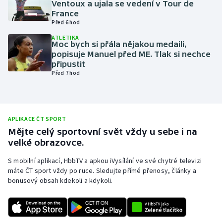
Ventoux a ujala se vedení v Tour de
France
Olympijské hry
Před 6 hod
Parasport
ATLETIKA
Moc bych si přála nějakou medaili,
popisuje Manuel před ME. Tlak si nechce
Plavání
připustit
Před 7 hod
Plážový volejbal
Ragby
APLIKACE ČT SPORT
Mějte celý sportovní svět vždy u sebe i na
Rychlobruslení
velké obrazovce.
Rychlostní kanoistika
S mobilní aplikací, HbbTV a apkou iVysílání ve své chytré televizi
máte ČT sport vždy po ruce. Sledujte přímé přenosy, články a
bonusový obsah kdekoli a kdykoli.
Short track
Sportovní střelba