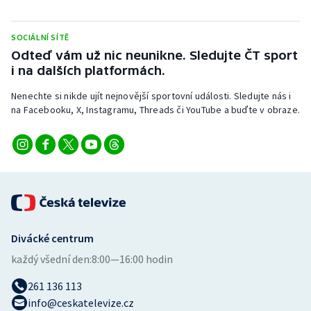
Stolní tenis
SOCIÁLNÍ SÍTĚ
Triatlon
Odteď vám už nic neunikne. Sledujte ČT sport
i na dalších platformách.
Veslování
Nenechte si nikde ujít nejnovější sportovní události. Sledujte nás i
Vodní slalom
na Facebooku, X, Instagramu, Threads či YouTube a buďte v obraze.
Volejbal
Ostatní
Divácké centrum
každý všední den:
8:00—16:00 hodin
261 136 113
info@ceskatelevize.cz