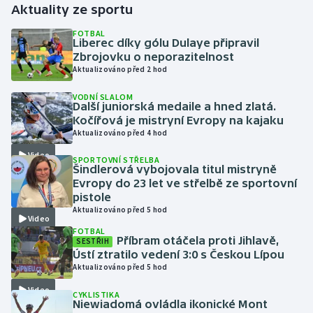
Aktuality ze sportu
Gymnastika
FOTBAL
Liberec díky gólu Dulaye připravil
Zbrojovku o neporazitelnost
Házená
Aktualizováno před 2 hod
VODNÍ SLALOM
Jezdectví
Další juniorská medaile a hned zlatá.
Kočířová je mistryní Evropy na kajaku
Judo
Aktualizováno před 4 hod
Video
SPORTOVNÍ STŘELBA
Krasobruslení
Šindlerová vybojovala titul mistryně
Evropy do 23 let ve střelbě ze sportovní
pistole
Lezení
Aktualizováno před 5 hod
Video
FOTBAL
Lyže a snowboard
Příbram otáčela proti Jihlavě,
SESTŘIH
Ústí ztratilo vedení 3:0 s Českou Lípou
Moderní pětiboj
Aktualizováno před 5 hod
Video
CYKLISTIKA
Motorsport
Niewiadomá ovládla ikonické Mont