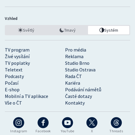
Vzhled
Světlý
Tmavý
Systém
TV program
Pro média
Živé vysílání
Reklama
TV poplatky
Studio Brno
Teletext
Studio Ostrava
Podcasty
Rada ČT
Počasí
Kariéra
E-shop
Podávání námětů
Mobilní a TV aplikace
Časté dotazy
Vše o ČT
Kontakty
Instagram
Facebook
YouTube
X
Threads