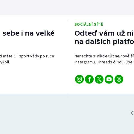
SOCIÁLNÍ SÍTĚ
 sebe i na velké
Odteď vám už nic
na dalších platf
izi máte ČT sport vždy po ruce.
Nenechte si nikde ujít nejnovější
ykoli.
Instagramu, Threads či YouTube 
Č