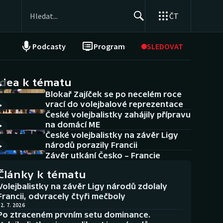
ČT
Podcasty
Program
SLEDOVAT
NEPŘEHLÉDNĚTE
Soutěže
idea k tématu
Blokař Zajíček se po necelém roce
Historické návraty
vrací do volejbalové reprezentace
České volejbalistky zahájily přípravu
Aplikace ČT sport
na domácí ME
České volejbalistky na závěr Ligy
AZ kvíz
národů porazily Francii
Závěr utkání Česko – Francie
Články k tématu
Volejbalistky na závěr Ligy národů zdolaly
Francii, odvracely čtyři mečboly
2. 7. 2026
Po ztraceném prvním setu dominance.