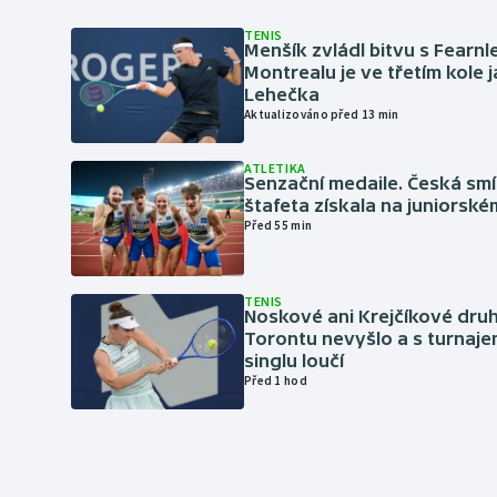
TENIS
Menšík zvládl bitvu s Fearnl
Montrealu je ve třetím kole 
Lehečka
Aktualizováno před 13 min
ATLETIKA
Senzační medaile. Česká sm
štafeta získala na juniorské
Před 55 min
TENIS
Noskové ani Krejčíkové druh
Torontu nevyšlo a s turnaje
singlu loučí
Před 1 hod