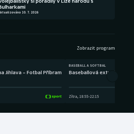
Volejbalistky si poradily v Lize národů s
Bulharkami
ktualizováno 10. 7. 2026
Zobrazit program
BASEBALL A SOFTBAL
a Jihlava – Fotbal Příbram
Baseballová extraliga: Tře
Zítra
,
18:55
-
22:15