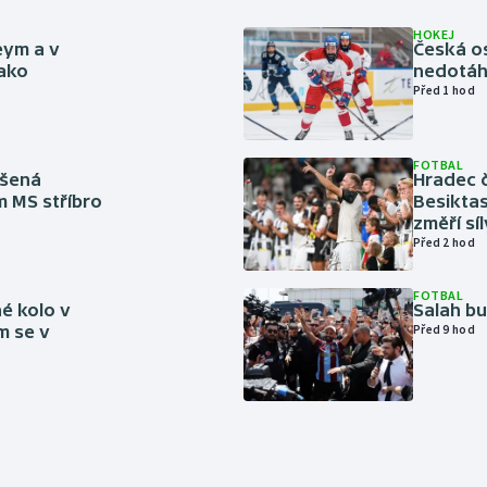
HOKEJ
eym a v
Česká os
jako
nedotáhl
Před 1 hod
FOTBAL
íšená
Hradec č
m MS stříbro
Besiktas
změří sí
Před 2 hod
FOTBAL
é kolo v
Salah b
m se v
Před 9 hod