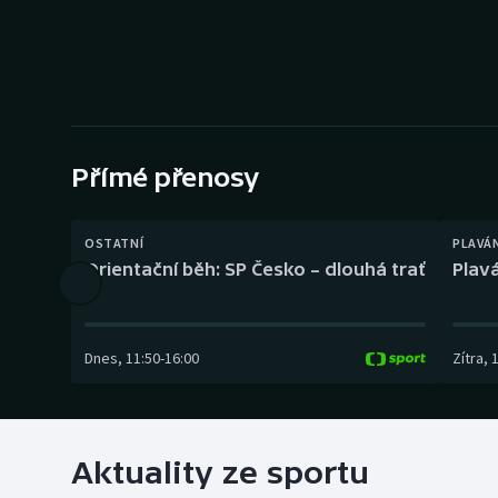
Curling
Dostihy
Florbal
Futsal
Přímé přenosy
Golf
OSTATNÍ
PLAVÁ
Orientační běh: SP Česko – dlouhá trať
Plavá
Gymnastika
Dnes
,
11:50
-
16:00
Zítra
,
Aktuality ze sportu