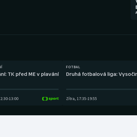
Moderní pětiboj
Triatlon
A
Motorsport
Veslování
Olympijské hry
Vodní slalom
Parasport
Volejbal
Plavání
Ostatní
NÍ
FOTBAL
ní: TK před ME v plavání
Druhá fotbalová liga: Vysočin
Plážový volejbal
12:30
-
13:00
Zítra
,
17:35
-
19:55