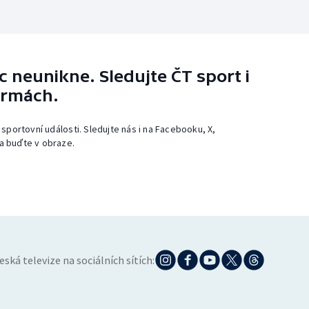
 neunikne. Sledujte ČT sport i
ormách.
 sportovní události. Sledujte nás i na Facebooku, X,
a buďte v obraze.
eská televize na sociálních sítích: