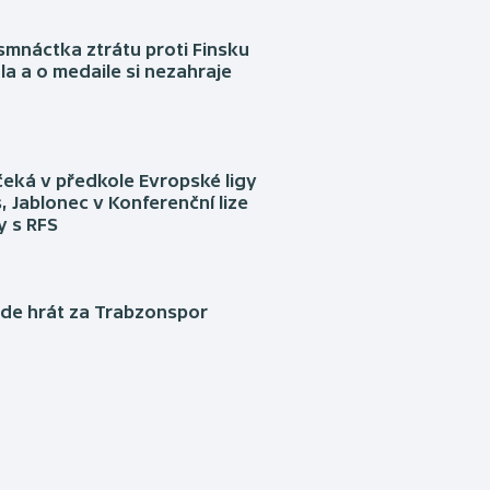
mnáctka ztrátu proti Finsku
a a o medaile si nezahraje
eká v předkole Evropské ligy
, Jablonec v Konferenční lize
ly s RFS
ude hrát za Trabzonspor