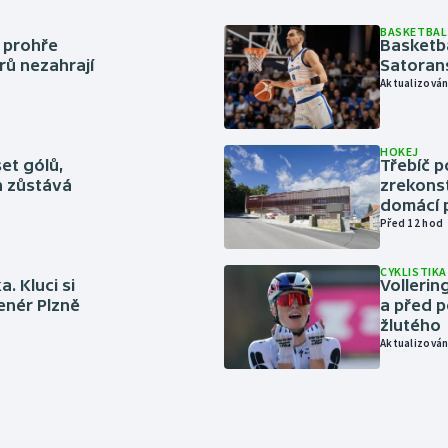
BASKETBAL
í prohře
Basketb
rů nezahrají
Satoran
Aktualizován
HOKEJ
set gólů,
Třebíč p
ín zůstává
zrekons
domácí p
Před 12 hod
CYKLISTIKA
. Kluci si
Volleri
renér Plzně
a před p
žlutého
Aktualizován