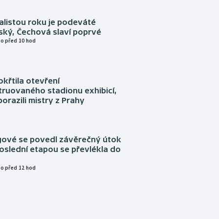
alistou roku je podeváté
ský, Čechová slaví poprvé
o před 10 hod
okřtila otevření
truovaného stadionu exhibicí,
orazili mistry z Prahy
ngové se povedl závěrečný útok
oslední etapou se převlékla do
o před 12 hod