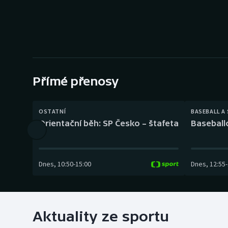
Curling
Dostihy
Florbal
Futsal
Přímé přenosy
Golf
OSTATNÍ
BASEBALL A
Orientační běh: SP Česko – štafeta
Baseball
Gymnastika
Dnes
,
10:50
-
15:00
Dnes
,
12:55
-
Aktuality ze sportu