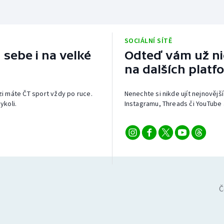
SOCIÁLNÍ SÍTĚ
 sebe i na velké
Odteď vám už nic
na dalších platf
izi máte ČT sport vždy po ruce.
Nenechte si nikde ujít nejnovější
ykoli.
Instagramu, Threads či YouTube 
Č