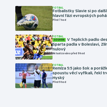
FOTBAL
Fotbalistky Slavie si po dalš
hlavní fázi evropských pohá
Před 7 hod
FOTBAL
V Teplicích padlo de
SOUHRN
Sparta padla v Boleslavi, Zl
nulový
Aktualizováno před 9 hod
FOTBAL
Remíza 5:5 jako šok a porážka
spoustu věcí vyříkali, řekl t
Hyský
Před 9 hod