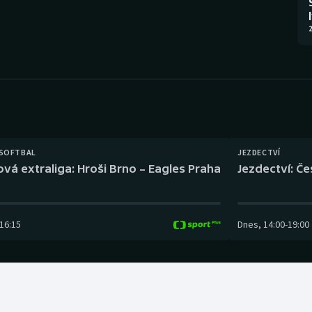
Moderní pětiboj
Triatlon
2
Motorsport
Veslování
Olympijské hry
Vodní slalom
Parasport
Volejbal
Plavání
Ostatní
 SOFTBAL
JEZDECTVÍ
ová extraliga: Hroši Brno – Eagles Praha
Jezdectví: Č
Plážový volejbal
16:15
Dnes
,
14:00
-
19:00