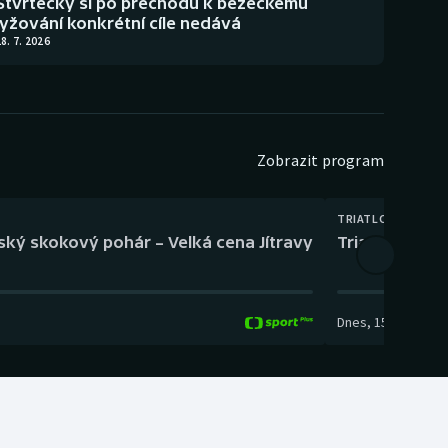
Štvrtecký si po přechodu k běžeckému
lyžování konkrétní cíle nedává
8. 7. 2026
Zobrazit program
TRIATLON
eský skokový pohár – Velká cena Jítravy
Triatlon: XTE
Dnes
,
15:00
-
16:10