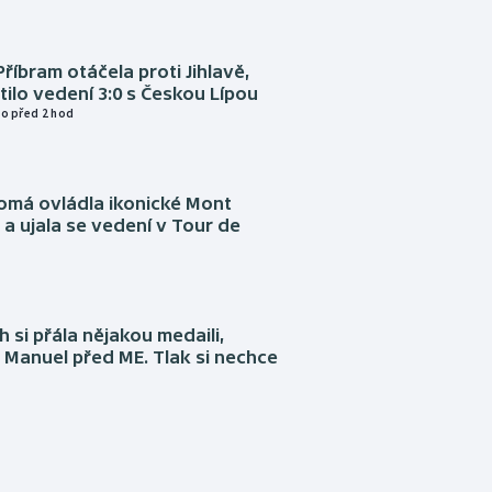
Příbram otáčela proti Jihlavě,
atilo vedení 3:0 s Českou Lípou
o před 2 hod
omá ovládla ikonické Mont
a ujala se vedení v Tour de
 si přála nějakou medaili,
 Manuel před ME. Tlak si nechce