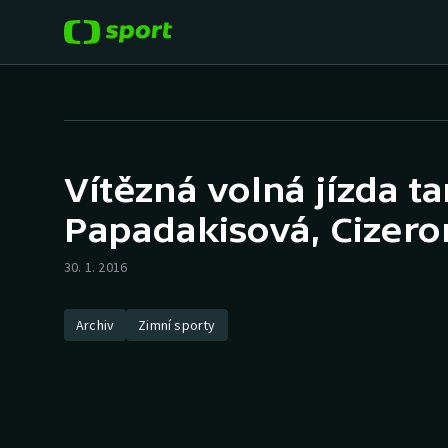
POPULÁRNÍ
DALŠÍ SPORTY
Fotbal
Americký fotbal
Vítězná volná jízda t
Hokej
Baseball a softbal
Papadakisová, Cizero
Tenis
Basketbal
30. 1. 2016
Atletika
Biatlon
Archiv
Zimní sporty
Cyklistika
Boby a skeleton
Box