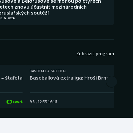
Rusové a Bělorusové se mohou po čtyřech
letech znovu účastnit mezinárodních
bruslařských soutěží
0. 6. 2026
Zobrazit program
BASEBALL A SOFTBAL
 – štafeta
Baseballová extraliga: Hroši Brno – Eagles
9.8.
,
12:55
-
16:15