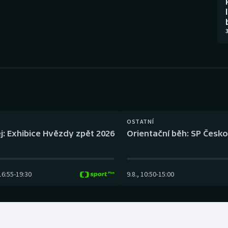
Moderní pětiboj
Triatlon
Motorsport
Veslování
3
Olympijské hry
Vodní slalom
Parasport
Volejbal
Plavání
Ostatní
OSTATNÍ
Plážový volejbal
j: Exhibice Hvězdy zpět 2026
Orientační běh: SP Česko
16:55
-
19:30
9.8.
,
10:50
-
15:00