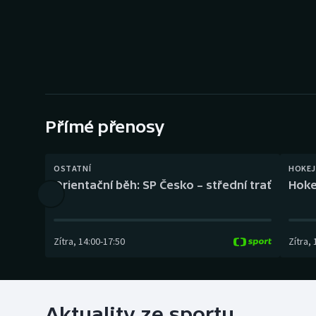
Curling
Dostihy
Florbal
Futsal
Přímé přenosy
Golf
OSTATNÍ
HOKEJ
Gymnastika
Orientační běh: SP Česko – střední trať
Hoke
Zítra
,
14:00
-
17:50
Zítra
,
Aktuality ze sportu