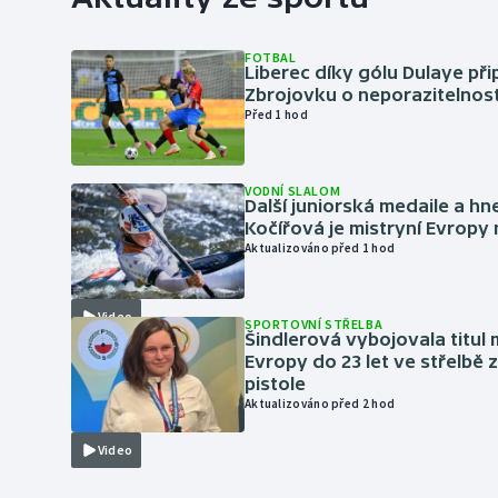
FOTBAL
Liberec díky gólu Dulaye přip
Zbrojovku o neporazitelnos
Před 1 hod
VODNÍ SLALOM
Další juniorská medaile a hn
Kočířová je mistryní Evropy
Aktualizováno před 1 hod
Video
SPORTOVNÍ STŘELBA
Šindlerová vybojovala titul 
Evropy do 23 let ve střelbě 
pistole
Aktualizováno před 2 hod
Video