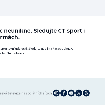
 neunikne. Sledujte ČT sport i
ormách.
 sportovní události. Sledujte nás i na Facebooku, X,
a buďte v obraze.
eská televize na sociálních sítích: