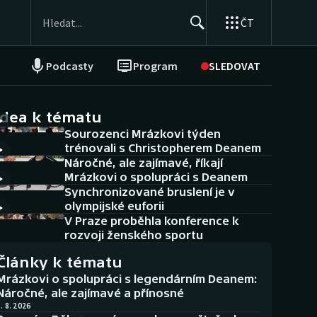
ČT
Podcasty
Program
SLEDOVAT
NEPŘEHLÉDNĚTE
Soutěže
idea k tématu
Sourozenci Mrázkovi týden
Historické návraty
trénovali s Christopherem Deanem
Náročné, ale zajímavé, říkají
Aplikace ČT sport
Mrázkovi o spolupráci s Deanem
Synchronizované bruslení je v
AZ kvíz
olympijské euforii
V Praze proběhla konference k
rozvoji ženského sportu
Články k tématu
Mrázkovi o spolupráci s legendárním Deanem:
Náročné, ale zajímavé a přínosné
. 8. 2026