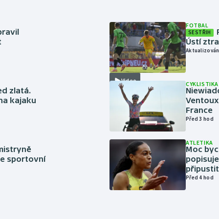
FOTBAL
ravil
SESTŘIH
t
Ústí ztr
Aktualizován
Video
CYKLISTIKA
ed zlatá.
Niewiad
 na kajaku
Ventoux 
France
Před 3 hod
ATLETIKA
mistryně
Moc bych
ze sportovní
popisuje
připustit
Před 4 hod