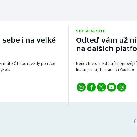
SOCIÁLNÍ SÍTĚ
 sebe i na velké
Odteď vám už nic
na dalších platf
izi máte ČT sport vždy po ruce.
Nenechte si nikde ujít nejnovější
ykoli.
Instagramu, Threads či YouTube 
Č