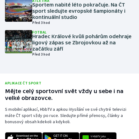
ATLETIKA
Sportem nabité léto pokračuje. Na ČT
Olympijské hry
sport sledujte evropské šampionáty i
kontinuální studio
Před 3 hod
Parasport
FOTBAL
Hradec Králové kvůli pohárům odehraje
Plavání
ligový zápas se Zbrojovkou až na
začátku září
Plážový volejbal
Před 3 hod
Ragby
Rychlobruslení
APLIKACE ČT SPORT
Mějte celý sportovní svět vždy u sebe i na
velké obrazovce.
Rychlostní kanoistika
S mobilní aplikací, HbbTV a apkou iVysílání ve své chytré televizi
Short track
máte ČT sport vždy po ruce. Sledujte přímé přenosy, články a
bonusový obsah kdekoli a kdykoli.
Sportovní střelba