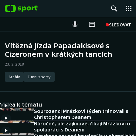
POPULÁRNÍ
SLEDOVAT
Fotbal
Vítězná jízda Papadakisové s
Cizeronem v krátkých tancích
Hokej
23. 3. 2018
Tenis
Archiv
Zimní sporty
Atletika
Cyklistika
Videa k tématu
DALŠÍ SPORTY
Sourozenci Mrázkovi týden trénovali s
Christopherem Deanem
Náročné, ale zajímavé, říkají Mrázkovi o
Americký fotbal
NEPŘEHLÉDNĚTE
spolupráci s Deanem