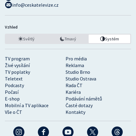
info@ceskatelevize.cz
Vzhled
Světlý
Tmavý
Systém
TV program
Pro média
Živé vysílání
Reklama
TV poplatky
Studio Brno
Teletext
Studio Ostrava
Podcasty
Rada ČT
Počasí
Kariéra
E-shop
Podávání námětů
Mobilní a TV aplikace
Časté dotazy
Vše o ČT
Kontakty