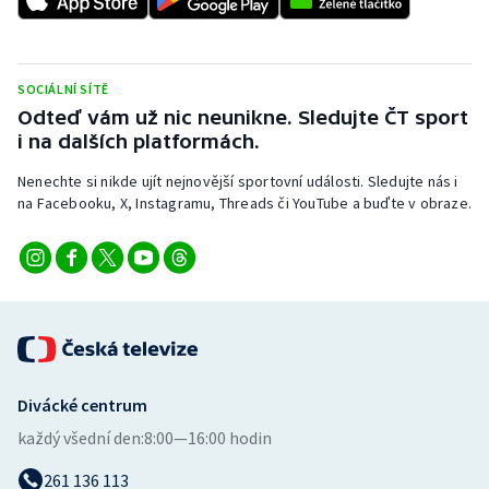
Stolní tenis
Triatlon
SOCIÁLNÍ SÍTĚ
Odteď vám už nic neunikne. Sledujte ČT sport
Veslování
i na dalších platformách.
Vodní slalom
Nenechte si nikde ujít nejnovější sportovní události. Sledujte nás i
na Facebooku, X, Instagramu, Threads či YouTube a buďte v obraze.
Volejbal
Ostatní
Divácké centrum
každý všední den:
8:00—16:00 hodin
261 136 113