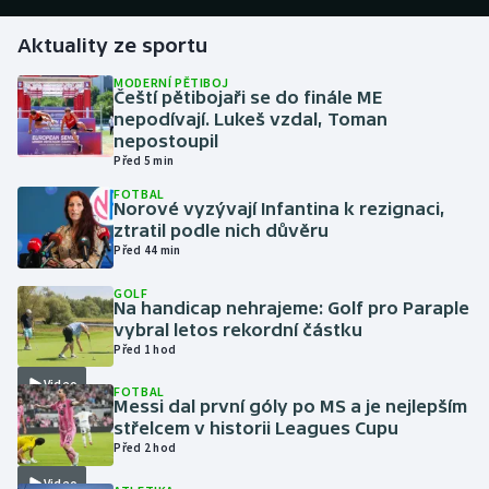
Aktuality ze sportu
Gymnastika
MODERNÍ PĚTIBOJ
Čeští pětibojaři se do finále ME
Házená
nepodívají. Lukeš vzdal, Toman
nepostoupil
Jezdectví
Před 5 min
FOTBAL
Judo
Norové vyzývají Infantina k rezignaci,
ztratil podle nich důvěru
Před 44 min
Krasobruslení
GOLF
Na handicap nehrajeme: Golf pro Paraple
Lezení
vybral letos rekordní částku
Před 1 hod
Lyže a snowboard
Video
FOTBAL
Messi dal první góly po MS a je nejlepším
Moderní pětiboj
střelcem v historii Leagues Cupu
Před 2 hod
Motorsport
Video