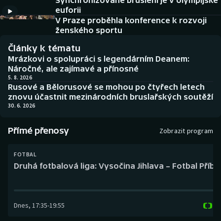
Synchronizované bruslení je v olympijské
Baseball a softbal
Soutěže
euforii
V Praze proběhla konference k rozvoji
Basketbal
Historické návraty
ženského sportu
Články k tématu
Biatlon
Aplikace ČT sport
Mrázkovi o spolupráci s legendárním Deanem:
Náročné, ale zajímavé a přínosné
Boby a skeleton
AZ kvíz
5. 8. 2026
Rusové a Bělorusové se mohou po čtyřech letech
znovu účastnit mezinárodních bruslařských soutěží
Box
30. 6. 2026
Curling
Přímé přenosy
Zobrazit program
Dostihy
FOTBAL
Druhá fotbalová liga: Vysočina Jihlava – Fotbal Příb
Florbal
Futsal
Dnes
,
17:35
-
19:55
Golf