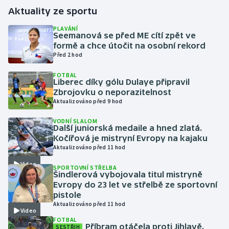
Aktuality ze sportu
Gymnastika
PLAVÁNÍ
Seemanová se před ME cítí zpět ve
formě a chce útočit na osobní rekord
Házená
Před 2 hod
Jezdectví
FOTBAL
Liberec díky gólu Dulaye připravil
Zbrojovku o neporazitelnost
Judo
Aktualizováno před 9 hod
Krasobruslení
VODNÍ SLALOM
Další juniorská medaile a hned zlatá.
Kočířová je mistryní Evropy na kajaku
Lezení
Aktualizováno před 11 hod
Video
SPORTOVNÍ STŘELBA
Lyže a snowboard
Šindlerová vybojovala titul mistryně
Evropy do 23 let ve střelbě ze sportovní
Moderní pětiboj
pistole
Aktualizováno před 11 hod
Video
Motorsport
FOTBAL
Příbram otáčela proti Jihlavě,
SESTŘIH