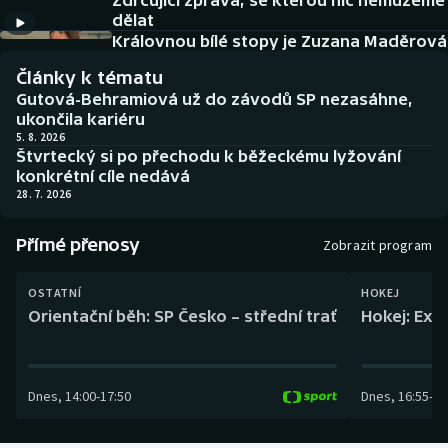
Zdrcující zpráva, se kterou nic nemůžeme
Baseball a softbal
Soutěže
dělat
Královnou bílé stopy je Zuzana Maděrová
Basketbal
Historické návraty
Články k tématu
Gutová-Behramiová už do závodů SP nezasáhne,
Biatlon
Aplikace ČT sport
ukončila kariéru
5. 8. 2026
Štvrtecký si po přechodu k běžeckému lyžování
Boby a skeleton
AZ kvíz
konkrétní cíle nedává
28. 7. 2026
Box
Přímé přenosy
Zobrazit program
Curling
OSTATNÍ
HOKEJ
Dostihy
Orientační běh: SP Česko – střední trať
Hokej: Exh
Florbal
Dnes
,
14:00
-
17:50
Dnes
,
16:55
-
19
Futsal
Golf