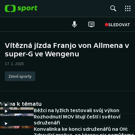
POPULÁRNÍ
SLEDOVAT
Fotbal
Vítězná jízda Franjo von Allmena v
super-G ve Wengenu
Hokej
17. 1. 2025
Tenis
Zimní sporty
Atletika
Cyklistika
Videa k tématu
DALŠÍ SPORTY
Běžci na lyžích testovali svůj výkon
Rozhodnutí MOV litují čeští i světoví
sdruženáři
Americký fotbal
NEPŘEHLÉDNĚTE
Konvalinka ke konci sdruženářů na OH: