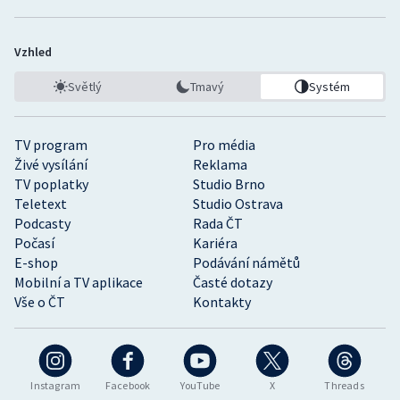
Vzhled
Světlý
Tmavý
Systém
TV program
Pro média
Živé vysílání
Reklama
TV poplatky
Studio Brno
Teletext
Studio Ostrava
Podcasty
Rada ČT
Počasí
Kariéra
E-shop
Podávání námětů
Mobilní a TV aplikace
Časté dotazy
Vše o ČT
Kontakty
Instagram
Facebook
YouTube
X
Threads