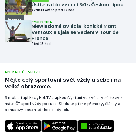
Ústí ztratilo vedení 3:0 s Českou Lípou
Olympijské hry
Aktualizováno před 12 hod
Video
CYKLISTIKA
Parasport
Niewiadomá ovládla ikonické Mont
Ventoux a ujala se vedení v Tour de
Plavání
France
Před 13 hod
Plážový volejbal
Ragby
APLIKACE ČT SPORT
Mějte celý sportovní svět vždy u sebe i na
Rychlobruslení
velké obrazovce.
Rychlostní kanoistika
S mobilní aplikací, HbbTV a apkou iVysílání ve své chytré televizi
máte ČT sport vždy po ruce. Sledujte přímé přenosy, články a
bonusový obsah kdekoli a kdykoli.
Short track
Sportovní střelba