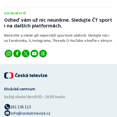
Stolní tenis
SOCIÁLNÍ SÍTĚ
Triatlon
Odteď vám už nic neunikne. Sledujte ČT sport
i na dalších platformách.
Veslování
Nenechte si nikde ujít nejnovější sportovní události. Sledujte nás i
na Facebooku, X, Instagramu, Threads či YouTube a buďte v obraze.
Vodní slalom
Volejbal
Ostatní
Divácké centrum
každý všední den:
8:00—16:00 hodin
261 136 113
info@ceskatelevize.cz