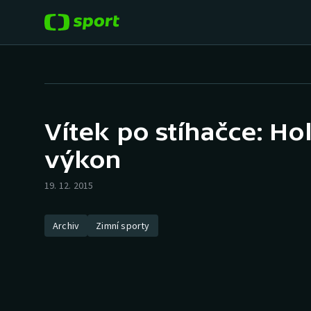
POPULÁRNÍ
DALŠÍ SPORTY
Fotbal
Americký fotbal
Vítek po stíhačce: Ho
Hokej
Baseball a softbal
výkon
Tenis
Basketbal
19. 12. 2015
Atletika
Biatlon
Archiv
Zimní sporty
Cyklistika
Boby a skeleton
Box