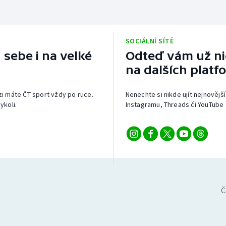
SOCIÁLNÍ SÍTĚ
 sebe i na velké
Odteď vám už nic
na dalších platf
izi máte ČT sport vždy po ruce.
Nenechte si nikde ujít nejnovější
ykoli.
Instagramu, Threads či YouTube 
Č