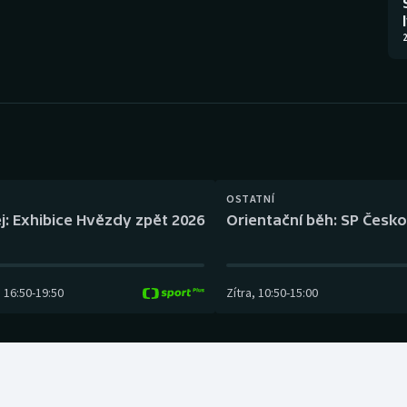
Moderní pětiboj
Triatlon
2
Motorsport
Veslování
Olympijské hry
Vodní slalom
Parasport
Volejbal
Plavání
Ostatní
OSTATNÍ
j: Exhibice Hvězdy zpět 2026
Orientační běh: SP Česko
Plážový volejbal
16:50
-
19:50
Zítra
,
10:50
-
15:00