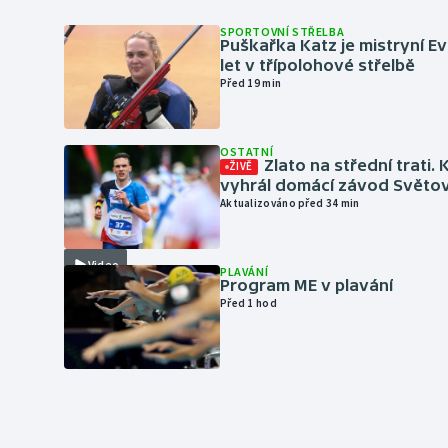
SPORTOVNÍ STŘELBA
Puškařka Katz je mistryní E
let v třípolohové střelbě
Před 19 min
OSTATNÍ
Zlato na střední trati. 
ŽIVĚ
vyhrál domácí závod Světo
Aktualizováno před 34 min
Video
PLAVÁNÍ
Program ME v plavání
Před 1 hod