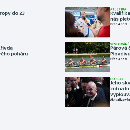
ATLETIKA
vropy do 23
Kvalifika
nás plet
Před 4 hod
VESLOVÁNÍ
Křivda
Párová č
vého poháru
Plovdivu
Před 4 hod
FOTBAL
Jeho skv
zní na I
vyplouvá
Aktualizován