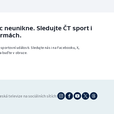
 neunikne. Sledujte ČT sport i
ormách.
 sportovní události. Sledujte nás i na Facebooku, X,
a buďte v obraze.
eská televize na sociálních sítích: