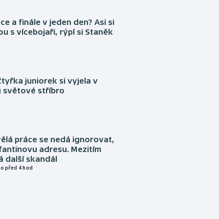
ce a finále v jeden den? Asi si
ou s vícebojaři, rýpl si Staněk
tyřka juniorek si vyjela v
 světové stříbro
ělá práce se nedá ignorovat,
nfantinovu adresu. Mezitím
 další skandál
o před 4 hod