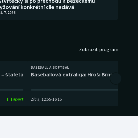
Štvrtecký si po přechodu k běžeckému
lyžování konkrétní cíle nedává
8. 7. 2026
Zobrazit program
BASEBALL A SOFTBAL
 – štafeta
Baseballová extraliga: Hroši Brno – Eagles
Zítra
,
12:55
-
16:15