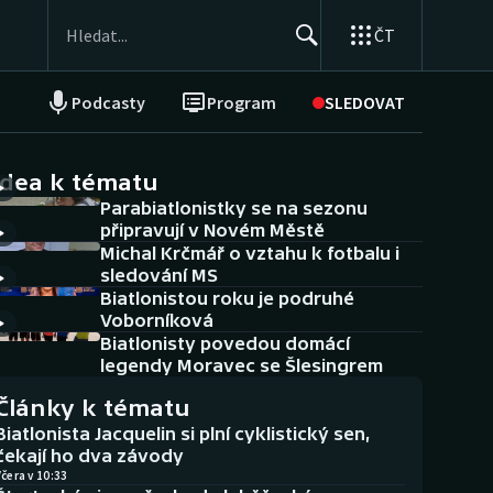
ČT
Podcasty
Program
SLEDOVAT
NEPŘEHLÉDNĚTE
Soutěže
idea k tématu
Parabiatlonistky se na sezonu
Historické návraty
připravují v Novém Městě
Michal Krčmář o vztahu k fotbalu i
Aplikace ČT sport
sledování MS
Biatlonistou roku je podruhé
AZ kvíz
Voborníková
Biatlonisty povedou domácí
legendy Moravec se Šlesingrem
Články k tématu
Biatlonista Jacquelin si plní cyklistický sen,
čekají ho dva závody
čera v 10:33