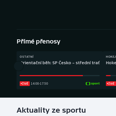
Curling
Dostihy
Florbal
Futsal
Přímé přenosy
Golf
OSTATNÍ
HOKEJ
Orientační běh: SP Česko – střední trať
Hoke
Gymnastika
14:00
-
17:50
ŽIVĚ
ŽIVĚ
Aktuality ze sportu