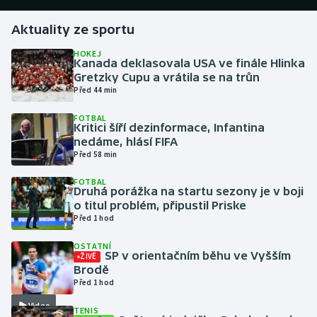
Aktuality ze sportu
Gymnastika
HOKEJ
Kanada deklasovala USA ve finále Hlinka
Házená
Gretzky Cupu a vrátila se na trůn
Před 44 min
Jezdectví
FOTBAL
Kritici šíří dezinformace, Infantina
Judo
nedáme, hlásí FIFA
Před 58 min
Krasobruslení
FOTBAL
Druhá porážka na startu sezony je v boji
Lezení
o titul problém, připustil Priske
Před 1 hod
Lyže a snowboard
OSTATNÍ
SP v orientačním běhu ve Vyšším
ŽIVĚ
Moderní pětiboj
Brodě
Před 1 hod
Motorsport
Video
TENIS