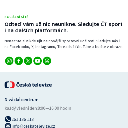
Stolní tenis
SOCIÁLNÍ SÍTĚ
Triatlon
Odteď vám už nic neunikne. Sledujte ČT sport
i na dalších platformách.
Veslování
Nenechte si nikde ujít nejnovější sportovní události. Sledujte nás i
Vodní slalom
na Facebooku, X, Instagramu, Threads či YouTube a buďte v obraze.
Volejbal
Ostatní
Divácké centrum
každý všední den:
8:00—16:00 hodin
261 136 113
info@ceskatelevize.cz