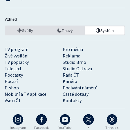
Vzhled
Světlý
Tmavý
Systém
TV program
Pro média
Živé vysílání
Reklama
TV poplatky
Studio Brno
Teletext
Studio Ostrava
Podcasty
Rada ČT
Počasí
Kariéra
E-shop
Podávání námětů
Mobilní a TV aplikace
Časté dotazy
Vše o ČT
Kontakty
Instagram
Facebook
YouTube
X
Threads