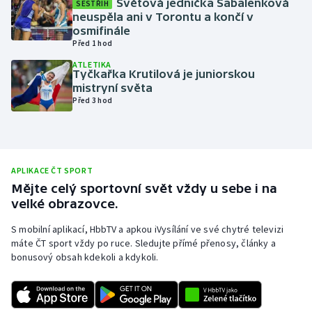
Světová jednička Sabalenková
SESTŘIH
neuspěla ani v Torontu a končí v
Olympijské hry
osmifinále
Před 1 hod
Parasport
ATLETIKA
Tyčkařka Krutilová je juniorskou
Plavání
mistryní světa
Před 3 hod
Plážový volejbal
Ragby
APLIKACE ČT SPORT
Rychlobruslení
Mějte celý sportovní svět vždy u sebe i na
velké obrazovce.
Rychlostní kanoistika
S mobilní aplikací, HbbTV a apkou iVysílání ve své chytré televizi
máte ČT sport vždy po ruce. Sledujte přímé přenosy, články a
Short track
bonusový obsah kdekoli a kdykoli.
Sportovní střelba