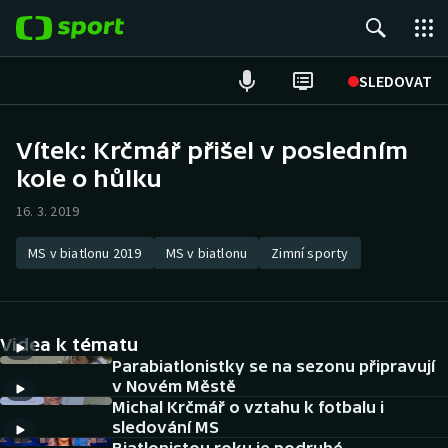
POPULÁRNÍ
SLEDOVAT
Fotbal
Vítek: Krčmář přišel v posledním
kole o hůlku
Hokej
16. 3. 2019
Tenis
MS v biatlonu 2019
MS v biatlonu
Zimní sporty
Atletika
Cyklistika
Videa k tématu
DALŠÍ SPORTY
Parabiatlonistky se na sezonu připravují
v Novém Městě
Michal Krčmář o vztahu k fotbalu i
Americký fotbal
NEPŘEHLÉDNĚTE
sledování MS