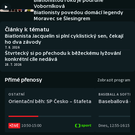
Biatlonistou roku je podruhé
Baseball a softbal
Soutěže
Voborníková
Biatlonisty povedou domácí legendy
Basketbal
Historické návraty
Moravec se Šlesingrem
Články k tématu
Biatlon
Aplikace ČT sport
Biatlonista Jacquelin si plní cyklistický sen, čekají
ho dva závody
Boby a skeleton
AZ kvíz
7. 8. 2026
Štvrtecký si po přechodu k běžeckému lyžování
konkrétní cíle nedává
Box
28. 7. 2026
Curling
Přímé přenosy
Zobrazit program
Dostihy
OSTATNÍ
BASEBALL A SOFTBA
Orientační běh: SP Česko – štafeta
Baseballová ex
Florbal
Futsal
10:50
-
15:00
Dnes
,
12:55
-
16:15
ŽIVĚ
Golf