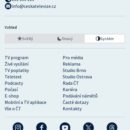
info@ceskatelevize.cz
Vzhled
Světlý
Tmavý
Systém
TV program
Pro média
Živé vysílání
Reklama
TV poplatky
Studio Brno
Teletext
Studio Ostrava
Podcasty
Rada ČT
Počasí
Kariéra
E-shop
Podávání námětů
Mobilní a TV aplikace
Časté dotazy
Vše o ČT
Kontakty