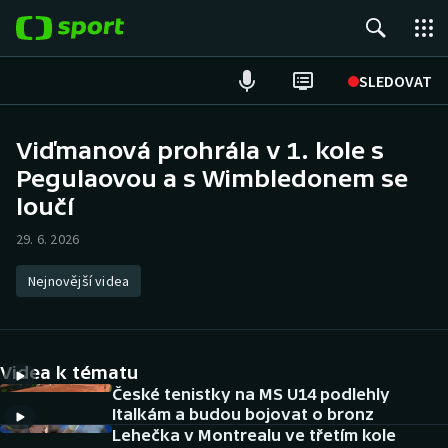
POPULÁRNÍ
SLEDOVAT
Fotbal
Viďmanová prohrála v 1. kole s
Pegulaovou a s Wimbledonem se
Hokej
loučí
Tenis
29. 6. 2026
Atletika
Nejnovější videa
Cyklistika
DALŠÍ SPORTY
Videa k tématu
České tenistky na MS U14 podlehly
Americký fotbal
NEPŘEHLÉDNĚTE
Italkám a budou bojovat o bronz
Lehečka v Montrealu ve třetím kole