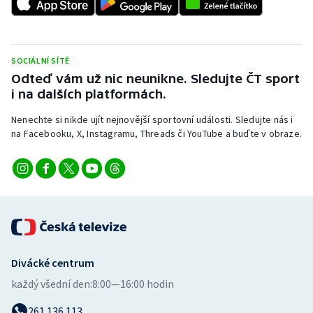
Stolní tenis
Triatlon
SOCIÁLNÍ SÍTĚ
Veslování
Odteď vám už nic neunikne. Sledujte ČT sport
i na dalších platformách.
Vodní slalom
Nenechte si nikde ujít nejnovější sportovní události. Sledujte nás i
na Facebooku, X, Instagramu, Threads či YouTube a buďte v obraze.
Volejbal
Ostatní
Divácké centrum
každý všední den:
8:00—16:00 hodin
261 136 113