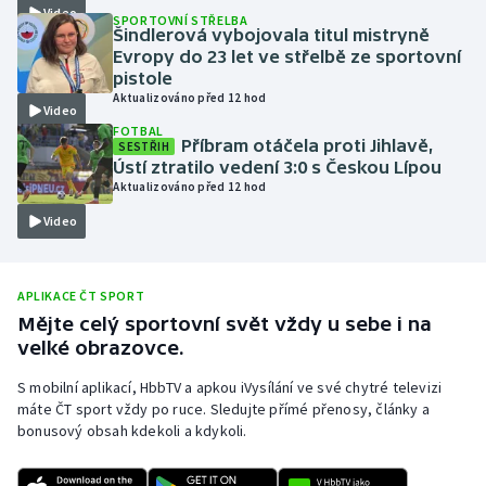
Video
SPORTOVNÍ STŘELBA
Olympijské hry
Šindlerová vybojovala titul mistryně
Evropy do 23 let ve střelbě ze sportovní
pistole
Parasport
Aktualizováno před 12 hod
Video
FOTBAL
Plavání
Příbram otáčela proti Jihlavě,
SESTŘIH
Ústí ztratilo vedení 3:0 s Českou Lípou
Plážový volejbal
Aktualizováno před 12 hod
Video
Ragby
Rychlobruslení
APLIKACE ČT SPORT
Mějte celý sportovní svět vždy u sebe i na
Rychlostní kanoistika
velké obrazovce.
S mobilní aplikací, HbbTV a apkou iVysílání ve své chytré televizi
Short track
máte ČT sport vždy po ruce. Sledujte přímé přenosy, články a
bonusový obsah kdekoli a kdykoli.
Sportovní střelba