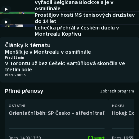
vyřadil Belgičana Blockxe a je v
Baseball a softbal
Soutěže
osmifinále
Prostějov hostí MS tenisových družstev
Basketbal
Historické návraty
do 14 let
Lehečka přehrál v českém duelu v
Biatlon
Aplikace ČT sport
Montrealu Kopřivu
Články k tématu
Boby a skeleton
AZ kvíz
Menšík je v Montrealu v osmifinále
Před 15 min
V Torontu už bez Češek: Bartůňková skončila ve
Box
třetím kole
Včera v 08:35
Curling
Přímé přenosy
Zobrazit program
Dostihy
OSTATNÍ
HOKEJ
Florbal
Orientační běh: SP Česko – střední trať
Hokej: Exh
Futsal
Dnes
,
14:00
-
17:50
Dnes
,
16:55
-
19
Golf