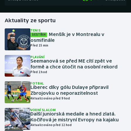
Gymnastika
Aktuality ze sportu
Házená
TENIS
Menšík je v Montrealu v
SESTŘIH
osmifinále
Jezdectví
Před 15 min
Judo
PLAVÁNÍ
Seemanová se před ME cítí zpět ve
formě a chce útočit na osobní rekord
Krasobruslení
Před 2 hod
Lezení
FOTBAL
Liberec díky gólu Dulaye připravil
Zbrojovku o neporazitelnost
Lyže a snowboard
Aktualizováno před 9 hod
VODNÍ SLALOM
Moderní pětiboj
Další juniorská medaile a hned zlatá.
Kočířová je mistryní Evropy na kajaku
Motorsport
Aktualizováno před 12 hod