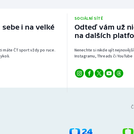
SOCIÁLNÍ SÍTĚ
 sebe i na velké
Odteď vám už nic
na dalších platf
izi máte ČT sport vždy po ruce.
Nenechte si nikde ujít nejnovější
ykoli.
Instagramu, Threads či YouTube 
Č