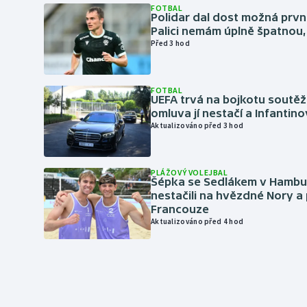
FOTBAL
Polidar dal dost možná první
Palici nemám úplně špatnou, 
Před 3 hod
FOTBAL
UEFA trvá na bojkotu soutěží 
omluva jí nestačí a Infantino
Aktualizováno před 3 hod
PLÁŽOVÝ VOLEJBAL
Šépka se Sedlákem v Hambu
nestačili na hvězdné Nory a 
Francouze
Aktualizováno před 4 hod