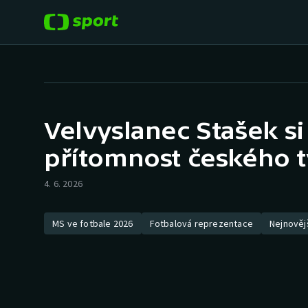
POPULÁRNÍ
DALŠÍ SPORTY
Fotbal
Americký fotbal
Velvyslanec Stašek si
Hokej
Baseball a softbal
přítomnost českého 
Tenis
Basketbal
4. 6. 2026
Atletika
Biatlon
MS ve fotbale 2026
Fotbalová reprezentace
Nejnověj
Cyklistika
Boby a skeleton
Box