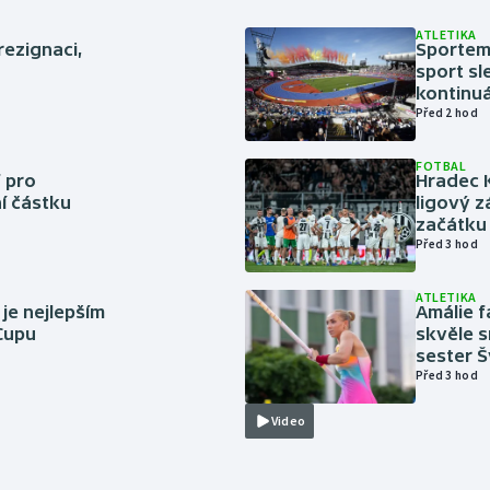
ATLETIKA
rezignaci,
Sportem 
sport sl
kontinuá
Před 2 hod
FOTBAL
 pro
Hradec 
í částku
ligový z
začátku 
Před 3 hod
ATLETIKA
 je nejlepším
Amálie 
 Cupu
skvěle s
sester 
Před 3 hod
Video