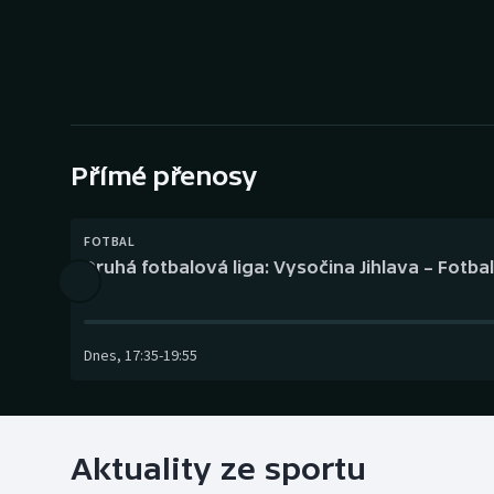
Curling
Dostihy
Florbal
Futsal
Přímé přenosy
Golf
FOTBAL
Druhá fotbalová liga: Vysočina Jihlava – Fotba
Gymnastika
Dnes
,
17:35
-
19:55
Aktuality ze sportu