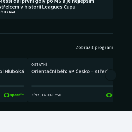
Messi dal první góly po MS a je nejlepším
střelcem v historii Leagues Cupu
Před 2 hod
Zobrazit program
OSTATNÍ
H
kol Hluboká
Orientační běh: SP Česko – střední trať
H
Zítra
,
14:00
-
17:50
Z