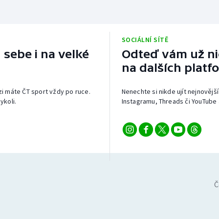
SOCIÁLNÍ SÍTĚ
 sebe i na velké
Odteď vám už nic
na dalších platf
izi máte ČT sport vždy po ruce.
Nenechte si nikde ujít nejnovější
ykoli.
Instagramu, Threads či YouTube 
Č