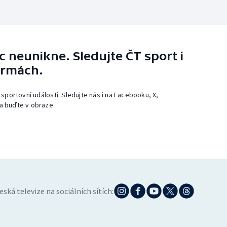
 neunikne. Sledujte ČT sport i
ormách.
 sportovní události. Sledujte nás i na Facebooku, X,
a buďte v obraze.
eská televize na sociálních sítích: