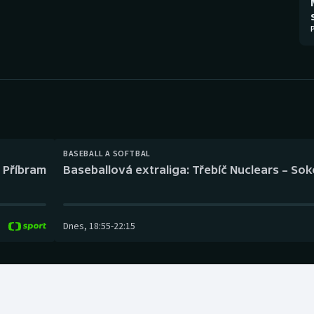
Moderní pětiboj
Triatlon
Motorsport
Veslování
Olympijské hry
Vodní slalom
Parasport
Volejbal
Plavání
Ostatní
BASEBALL A SOFTBAL
l Příbram
Baseballová extraliga: Třebíč Nuclears – So
Plážový volejbal
Dnes
,
18:55
-
22:15