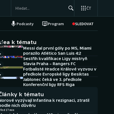
ČT
Podcasty
Program
SLEDOVAT
NEPŘEHLÉDNĚTE
Soutěže
idea k tématu
Messi dal první góly po MS, Miami
Historické návraty
porazilo Atlético San Luis 4:2
Sestřih kvalifikace Ligy mistryň
Aplikace ČT sport
Slavia Praha – Rangers FC
Fotbalisté Hradce Králové vyzvou v
AZ kvíz
předkole Evropské ligy Besiktas
Jablonec čeká ve 3. předkole
Konferenční ligy RFS Riga
Články k tématu
Norové vyzývají Infantina k rezignaci, ztratil
podle nich důvěru
Před 17 min