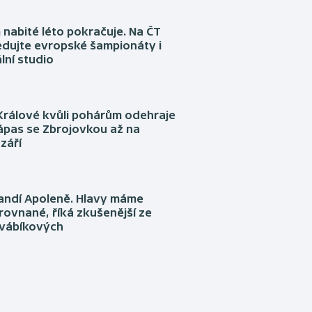
nabité léto pokračuje. Na ČT
edujte evropské šampionáty i
lní studio
Králové kvůli pohárům odehraje
ápas se Zbrojovkou až na
září
fandí Apoleně. Hlavy máme
rovnané, říká zkušenější ze
Švábíkových