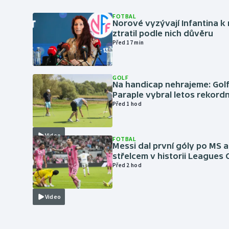
FOTBAL
Norové vyzývají Infantina k 
ztratil podle nich důvěru
Před 17 min
GOLF
Na handicap nehrajeme: Golf
Paraple vybral letos rekordn
Před 1 hod
Video
FOTBAL
Messi dal první góly po MS a
střelcem v historii Leagues
Před 2 hod
Video