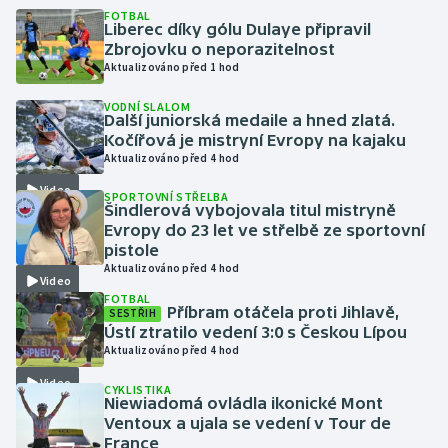
FOTBAL
Liberec díky gólu Dulaye připravil
Gymnastika
Zbrojovku o neporazitelnost
Aktualizováno před 1 hod
Házená
VODNÍ SLALOM
Další juniorská medaile a hned zlatá.
Kočířová je mistryní Evropy na kajaku
Jezdectví
Aktualizováno před 4 hod
Judo
Video
SPORTOVNÍ STŘELBA
Šindlerová vybojovala titul mistryně
Evropy do 23 let ve střelbě ze sportovní
Krasobruslení
pistole
Aktualizováno před 4 hod
Video
Lezení
FOTBAL
Příbram otáčela proti Jihlavě,
SESTŘIH
Ústí ztratilo vedení 3:0 s Českou Lípou
Lyže a snowboard
Aktualizováno před 4 hod
Moderní pětiboj
Video
CYKLISTIKA
Niewiadomá ovládla ikonické Mont
Ventoux a ujala se vedení v Tour de
Motorsport
France