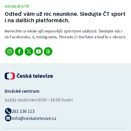
Stolní tenis
SOCIÁLNÍ SÍTĚ
Odteď vám už nic neunikne. Sledujte ČT sport
Triatlon
i na dalších platformách.
Nenechte si nikde ujít nejnovější sportovní události. Sledujte nás i
Veslování
na Facebooku, X, Instagramu, Threads či YouTube a buďte v obraze.
Vodní slalom
Volejbal
Ostatní
Divácké centrum
každý všední den:
8:00—16:00 hodin
261 136 113
info@ceskatelevize.cz