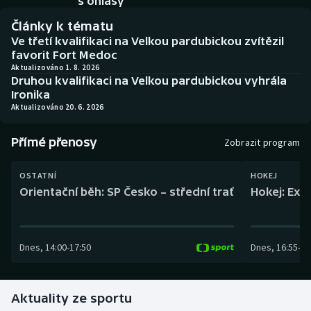
s ohlasy
Baseball a softbal
Soutěže
Články k tématu
Ve třetí kvalifikaci na Velkou pardubickou zvítězil
Basketbal
Historické návraty
favorit Fort Medoc
Aktualizováno 1. 8. 2026
Biatlon
Aplikace ČT sport
Druhou kvalifikaci na Velkou pardubickou vyhrála
Ironika
Aktualizováno 20. 6. 2026
Boby a skeleton
AZ kvíz
Přímé přenosy
Box
Zobrazit program
Curling
OSTATNÍ
HOKEJ
Orientační běh: SP Česko – střední trať
Hokej: Exh
Dostihy
Florbal
Dnes
,
14:00
-
17:50
Dnes
,
16:55
-
19
Futsal
Aktuality ze sportu
Golf