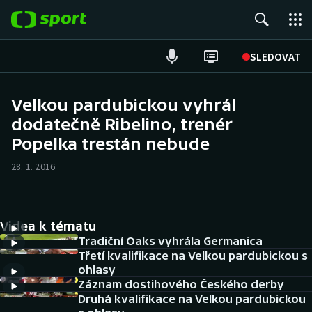
POPULÁRNÍ
SLEDOVAT
Fotbal
Velkou pardubickou vyhrál
dodatečně Ribelino, trenér
Hokej
Popelka trestán nebude
Tenis
28. 1. 2016
Atletika
Cyklistika
Videa k tématu
Tradiční Oaks vyhrála Germanica
DALŠÍ SPORTY
Třetí kvalifikace na Velkou pardubickou s
ohlasy
Záznam dostihového Českého derby
Americký fotbal
NEPŘEHLÉDNĚTE
Druhá kvalifikace na Velkou pardubickou