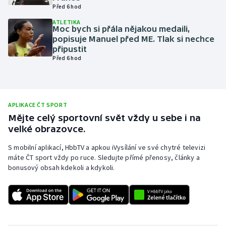
Před 6 hod
Olympijské hry
ATLETIKA
Moc bych si přála nějakou medaili,
Parasport
popisuje Manuel před ME. Tlak si nechce
připustit
Před 6 hod
Plavání
Plážový volejbal
APLIKACE ČT SPORT
Ragby
Mějte celý sportovní svět vždy u sebe i na
velké obrazovce.
Rychlobruslení
S mobilní aplikací, HbbTV a apkou iVysílání ve své chytré televizi
máte ČT sport vždy po ruce. Sledujte přímé přenosy, články a
Rychlostní kanoistika
bonusový obsah kdekoli a kdykoli.
Short track
Sportovní střelba