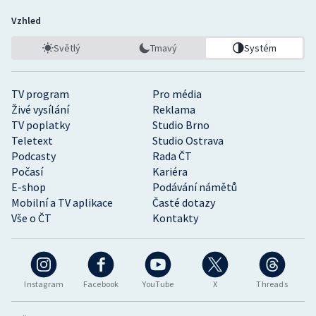
Vzhled
Světlý
Tmavý
Systém
TV program
Pro média
Živé vysílání
Reklama
TV poplatky
Studio Brno
Teletext
Studio Ostrava
Podcasty
Rada ČT
Počasí
Kariéra
E-shop
Podávání námětů
Mobilní a TV aplikace
Časté dotazy
Vše o ČT
Kontakty
Instagram
Facebook
YouTube
X
Threads