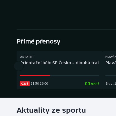
Curling
Dostihy
Florbal
Futsal
Přímé přenosy
Golf
OSTATNÍ
PLAVÁ
Orientační běh: SP Česko – dlouhá trať
Plavá
Gymnastika
11:50
-
16:00
Zítra
,
ŽIVĚ
Aktuality ze sportu