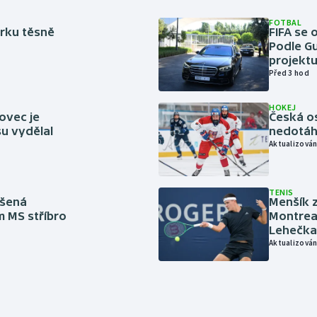
FOTBAL
rku těsně
FIFA se 
Podle Gu
projektu
Před 3 hod
HOKEJ
ovec je
Česká os
u vydělal
nedotáhl
Aktualizován
TENIS
íšená
Menšík z
m MS stříbro
Montreal
Lehečka
Aktualizován