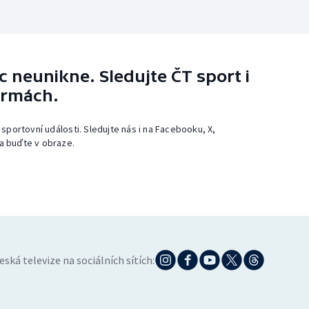
 neunikne. Sledujte ČT sport i
ormách.
 sportovní události. Sledujte nás i na Facebooku, X,
a buďte v obraze.
eská televize na sociálních sítích: