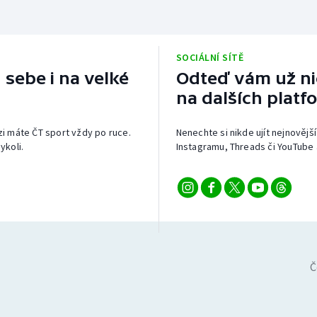
SOCIÁLNÍ SÍTĚ
 sebe i na velké
Odteď vám už nic
na dalších platf
izi máte ČT sport vždy po ruce.
Nenechte si nikde ujít nejnovější
ykoli.
Instagramu, Threads či YouTube 
Č