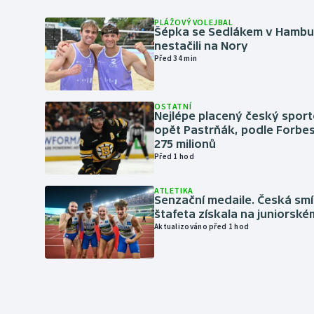
PLÁŽOVÝ VOLEJBAL
Šépka se Sedlákem v Hambu
nestačili na Nory
Před 34 min
OSTATNÍ
Nejlépe placený český sport
opět Pastrňák, podle Forbes
275 milionů
Před 1 hod
ATLETIKA
Senzační medaile. Česká sm
štafeta získala na juniorské
Aktualizováno před 1 hod