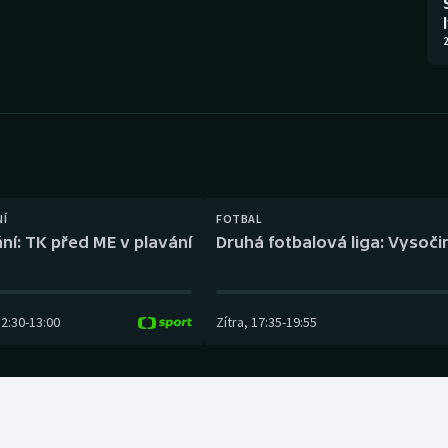
Moderní pětiboj
Triatlon
2
Motorsport
Veslování
Olympijské hry
Vodní slalom
Parasport
Volejbal
Plavání
Ostatní
NÍ
FOTBAL
ní: TK před ME v plavání
Druhá fotbalová liga: Vysočin
Plážový volejbal
12:30
-
13:00
Zítra
,
17:35
-
19:55