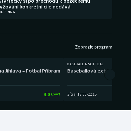
Štvrtecký si po přechodu k běžeckému
lyžování konkrétní cíle nedává
8. 7. 2026
Zobrazit program
BASEBALL A SOFTBAL
a Jihlava – Fotbal Příbram
Baseballová extraliga: Tře
Zítra
,
18:55
-
22:15