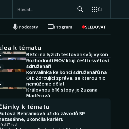
ČT
Podcasty
Program
SLEDOVAT
NEPŘEHLÉDNĚTE
Soutěže
idea k tématu
Běžci na lyžích testovali svůj výkon
Historické návraty
Rozhodnutí MOV litují čeští i světoví
sdruženáři
Aplikace ČT sport
Konvalinka ke konci sdruženářů na
OH: Zdrcující zpráva, se kterou nic
AZ kvíz
nemůžeme dělat
Královnou bílé stopy je Zuzana
Maděrová
Články k tématu
Gutová-Behramiová už do závodů SP
nezasáhne, ukončila kariéru
Před 17 hod