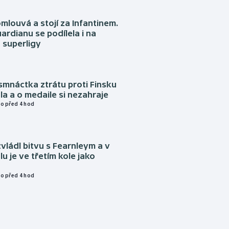
omlouvá a stojí za Infantinem.
ardianu se podílela i na
 superligy
mnáctka ztrátu proti Finsku
a a o medaile si nezahraje
o před 4 hod
vládl bitvu s Fearnleym a v
u je ve třetím kole jako
o před 4 hod