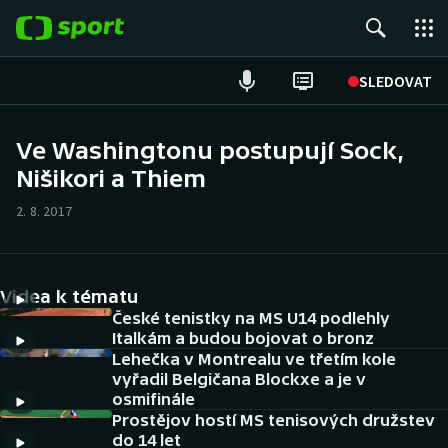
POPULÁRNÍ
SLEDOVAT
Fotbal
Ve Washingtonu postupují Sock,
Nišikori a Thiem
Hokej
2. 8. 2017
Tenis
Atletika
Videa k tématu
Cyklistika
České tenistky na MS U14 podlehly
Italkám a budou bojovat o bronz
Lehečka v Montrealu ve třetím kole
DALŠÍ SPORTY
vyřadil Belgičana Blockxe a je v
osmifinále
Americký fotbal
NEPŘEHLÉDNĚTE
Prostějov hostí MS tenisových družstev
do 14 let