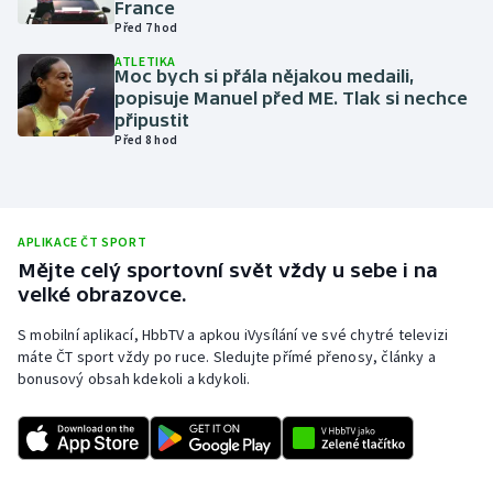
France
Před 7 hod
Olympijské hry
ATLETIKA
Moc bych si přála nějakou medaili,
Parasport
popisuje Manuel před ME. Tlak si nechce
připustit
Plavání
Před 8 hod
Plážový volejbal
Ragby
APLIKACE ČT SPORT
Mějte celý sportovní svět vždy u sebe i na
velké obrazovce.
Rychlobruslení
S mobilní aplikací, HbbTV a apkou iVysílání ve své chytré televizi
Rychlostní kanoistika
máte ČT sport vždy po ruce. Sledujte přímé přenosy, články a
bonusový obsah kdekoli a kdykoli.
Short track
Sportovní střelba